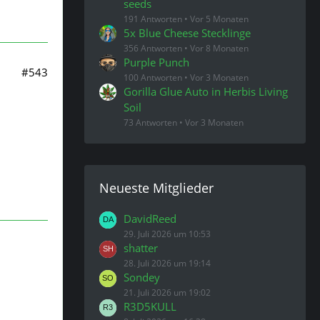
seeds
191 Antworten
Vor 5 Monaten
5x Blue Cheese Stecklinge
356 Antworten
Vor 8 Monaten
Purple Punch
#543
100 Antworten
Vor 3 Monaten
Gorilla Glue Auto in Herbis Living
Soil
73 Antworten
Vor 3 Monaten
Neueste Mitglieder
DavidReed
29. Juli 2026 um 10:53
shatter
28. Juli 2026 um 19:14
Sondey
21. Juli 2026 um 19:02
R3D5KULL