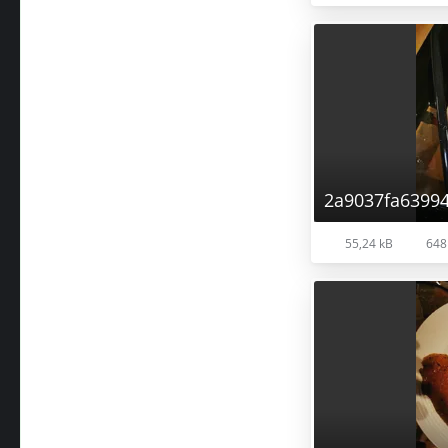
2a9037fa6399
55,24 kB
648