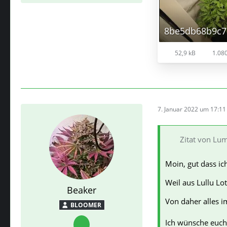
8be5db68b9c7
52,9 kB
1.080
7. Januar 2022 um 17:11
Zitat von Lu
Moin, gut dass ic
Weil aus Lullu Lo
Beaker
Von daher alles i
BLOOMER
Ich wünsche euch 