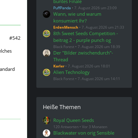
buntes Finale
PuffPanda
7. August 2026 um 23:09
Wann, wie und warum
konsumiert Ihr?
ErdenMensch
7. August 2026 um 21:33
8th Sweet Seeds Competition -
#542
beitrag 2 - purple punch og
Black Forest
7. August 2026 um 18:39
elches
Der "Bilder zwischendurch"-
Thread
Karler
7. August 2026 um 18:01
tandard
Alien Technology
Black Forest
7. August 2026 um 14:11
Heiße Themen
Royal Queen Seeds
120 Antworten
Vor 3 Monaten
Blackwater von orig Sensible