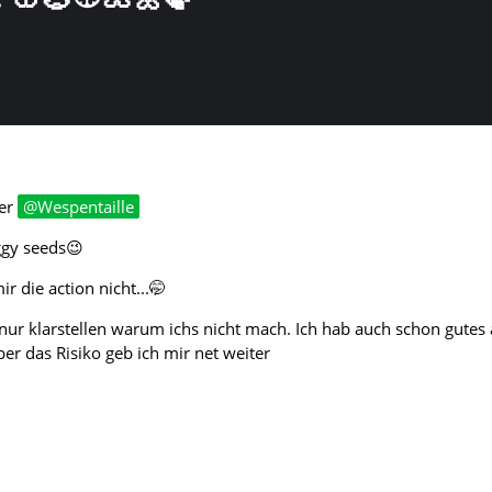
ier
Wespentaille
ggy seeds😉
r die action nicht...🤭
t nur klarstellen warum ichs nicht mach. Ich hab auch schon gutes
er das Risiko geb ich mir net weiter