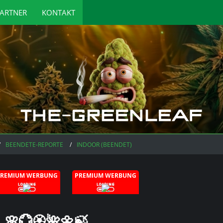
ARTNER
KONTAKT
BEENDETE-REPORTE
INDOOR (BEENDET)
PREMIUM WERBUNG
PREMIUM WERBUNG
 🌸💮🏵️🌺🌼🍃