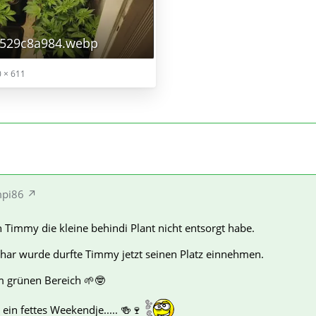
529c8a984.webp
 × 611
mpi86
h Timmy die kleine behindi Plant nicht entsorgt habe.
thar wurde durfte Timmy jetzt seinen Platz einnehmen.
m grünen Bereich 🌱🤓
ein fettes Weekendje..... 🍻🍷