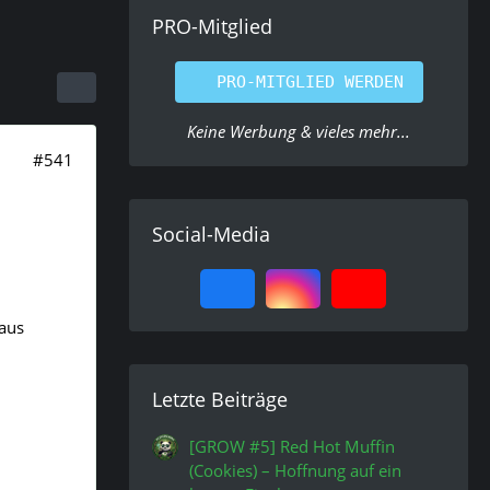
PRO-Mitglied
PRO-MITGLIED WERDEN
Keine Werbung & vieles mehr...
#541
Social-Media
 aus
Letzte Beiträge
[GROW #5] Red Hot Muffin
(Cookies) – Hoffnung auf ein