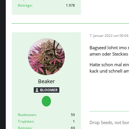
Beiträge
1.978
7. Januar 2022 um 06:04
Bagseed lohnt imo 
amen oder Steckies
Hatte schon mal ein
kack und schnell am
Beaker
BLOOMER
Reaktionen
59
Trophäen
1
Drop Seeds, not b
Beiträge
69