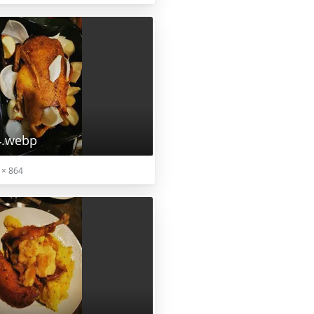
4.webp
 × 864