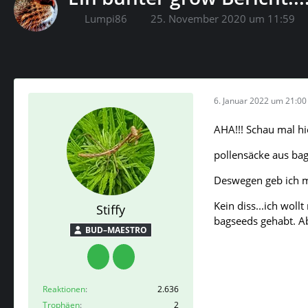
Lumpi86
25. November 2020 um 11:59
6. Januar 2022 um 21:00
AHA!!! Schau mal h
pollensäcke aus ba
Deswegen geb ich mi
Kein diss...ich woll
Stiffy
bagseeds gehabt. Ab
BUD–MAESTRO
Reaktionen
2.636
Trophäen
2