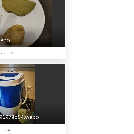
webp
2 × 864
96978d54.webp
 × 864