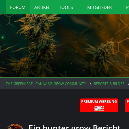
FORUM
ARTIKEL
TOOLS
MITGLIEDER
P
THE-GREENLEAF - CANNABIS GROW COMMUNITY
REPORTE & BILDER
PREMIUM WERBUNG
Ein bunter grow Bericht....