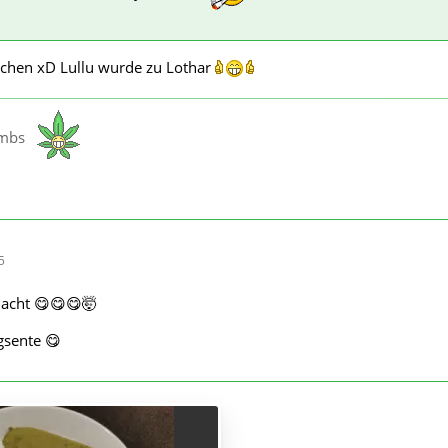
achen xD Lullu wurde zu Lothar
ombs
5
acht 😋😋😋🤯
gsente 😋