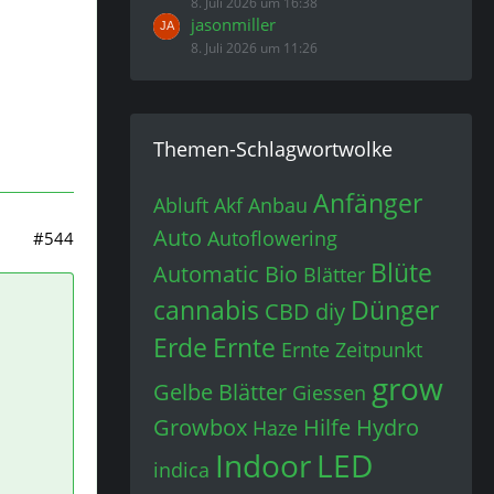
8. Juli 2026 um 16:38
jasonmiller
8. Juli 2026 um 11:26
Themen-Schlagwortwolke
Anfänger
Abluft
Akf
Anbau
Auto
Autoflowering
#544
Blüte
Automatic
Bio
Blätter
cannabis
Dünger
CBD
diy
Erde
Ernte
Ernte Zeitpunkt
grow
Gelbe Blätter
Giessen
Growbox
Hilfe
Hydro
Haze
Indoor
LED
indica