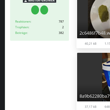
MASTER–GROWER
Reaktionen
787
Trophäen
2
2c6486f7b48.
Beiträge
382
40,21 kB
1.15
8a9b62280ba7
37,17 kB
648