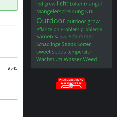
licht
mangel
led grow
Lüfter
Mangelerscheinung
NDL
Outdoor
outdoor grow
Pflanze
ph
Problem
probleme
Samen
Schimmel
Sativa
Seeds
Schädlinge
Sorten
sweet seeds
temperatur
Wachstum
Wasser
Weed
#545
PREMIUM WERBUNG