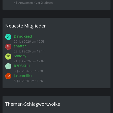
41 Antworten
Vor 2 Jahren
Neueste Mitglieder
DavidReed
29. Juli 2026 um 10:53
shatter
28. Juli 2026 um 19:14
Sondey
21. Juli 2026 um 19:02
R3D5KULL
8. Juli 2026 um 16:38
jasonmiller
8. Juli 2026 um 11:26
Themen-Schlagwortwolke