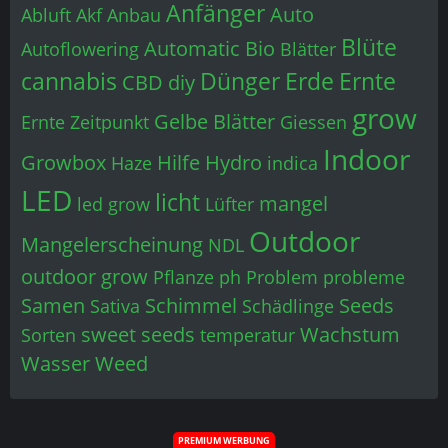
Anfänger
Auto
Abluft
Akf
Anbau
Blüte
Automatic
Bio
Autoflowering
Blätter
cannabis
Dünger
Erde
Ernte
CBD
diy
grow
Gelbe Blätter
Ernte Zeitpunkt
Giessen
Indoor
Growbox
Hilfe
Hydro
Haze
indica
LED
licht
mangel
led grow
Lüfter
Outdoor
Mangelerscheinung
NDL
outdoor grow
Pflanze
ph
Problem
probleme
Samen
Schimmel
Seeds
Sativa
Schädlinge
sweet seeds
Wachstum
Sorten
temperatur
Wasser
Weed
PREMIUM WERBUNG