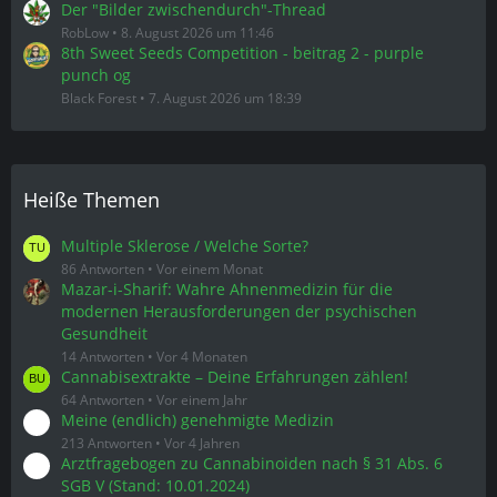
Der "Bilder zwischendurch"-Thread
RobLow
8. August 2026 um 11:46
8th Sweet Seeds Competition - beitrag 2 - purple
punch og
Black Forest
7. August 2026 um 18:39
Heiße Themen
Multiple Sklerose / Welche Sorte?
86 Antworten
Vor einem Monat
Mazar-i-Sharif: Wahre Ahnenmedizin für die
modernen Herausforderungen der psychischen
Gesundheit
14 Antworten
Vor 4 Monaten
Cannabisextrakte – Deine Erfahrungen zählen!
64 Antworten
Vor einem Jahr
Meine (endlich) genehmigte Medizin
213 Antworten
Vor 4 Jahren
Arztfragebogen zu Cannabinoiden nach § 31 Abs. 6
SGB V (Stand: 10.01.2024)