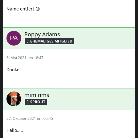
Name entfert 😉
Poppy Adams
6. Mai 2021 um 18:47
Danke.
miminms
SPROUT
27. Oktober 2021 um 05:45
Hallo....,