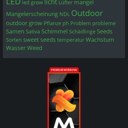
LED
licht
mangel
led grow
Lüfter
Outdoor
Mangelerscheinung
NDL
outdoor grow
Pflanze
ph
Problem
probleme
Samen
Schimmel
Seeds
Sativa
Schädlinge
sweet seeds
Wachstum
Sorten
temperatur
Wasser
Weed
PREMIUM WERBUNG