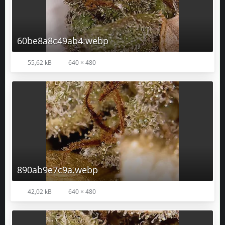
60be8a8c49ab4.webp
55,62 kB
640 × 480
890ab9e7c9a.webp
42,02 kB
640 × 480