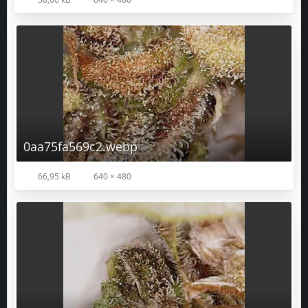
0aa75fa569c2.webp
66,95 kB
640 × 480