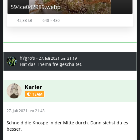
594ce042989.webp
42,33 kB
640 × 480
hYgro's
27. Juli 2021 um 21:19
Hat das Thema freigeschaltet.
Karler
TEAM
27. Juli 2021 um 21:43
Schneid die Knospe in der Mitte durch. Dann siehst du es
besser.