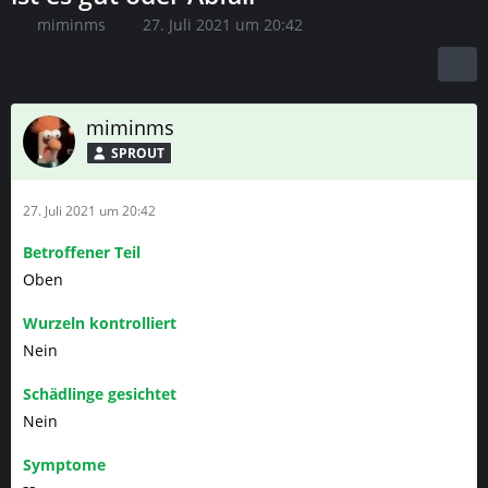
miminms
27. Juli 2021 um 20:42
miminms
SPROUT
27. Juli 2021 um 20:42
Betroffener Teil
Oben
Wurzeln kontrolliert
Nein
Schädlinge gesichtet
Nein
Symptome