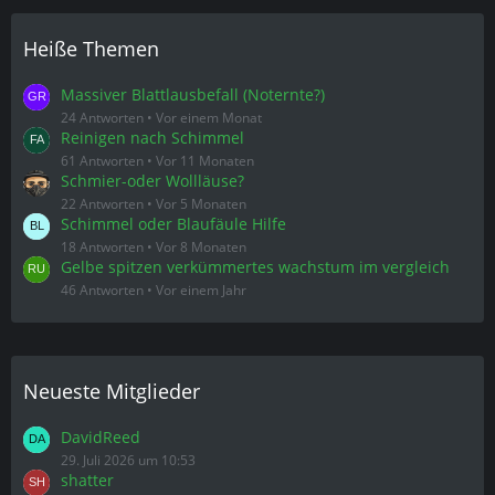
Heiße Themen
Massiver Blattlausbefall (Noternte?)
24 Antworten
Vor einem Monat
Reinigen nach Schimmel
61 Antworten
Vor 11 Monaten
Schmier-oder Wollläuse?
22 Antworten
Vor 5 Monaten
Schimmel oder Blaufäule Hilfe
18 Antworten
Vor 8 Monaten
Gelbe spitzen verkümmertes wachstum im vergleich
46 Antworten
Vor einem Jahr
Neueste Mitglieder
DavidReed
29. Juli 2026 um 10:53
shatter