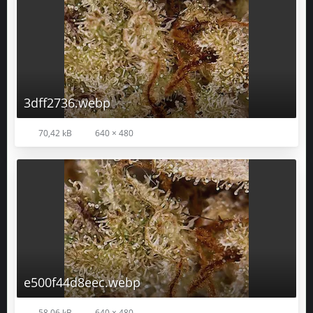
3dff2736.webp
70,42 kB
640 × 480
e500f44d8eec.webp
58,06 kB
640 × 480