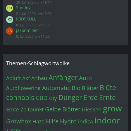
28. Juli 2026 um 19:14
Sondey
21. Juli 2026 um 19:02
R3D5KULL
8. Juli 2026 um 16:38
jasonmiller
8. Juli 2026 um 11:26
Themen-Schlagwortwolke
Anfänger
Auto
Abluft
Akf
Anbau
Blüte
Automatic
Bio
Autoflowering
Blätter
cannabis
Dünger
Erde
Ernte
CBD
diy
grow
Gelbe Blätter
Ernte Zeitpunkt
Giessen
Indoor
Growbox
Hilfe
Hydro
Haze
indica