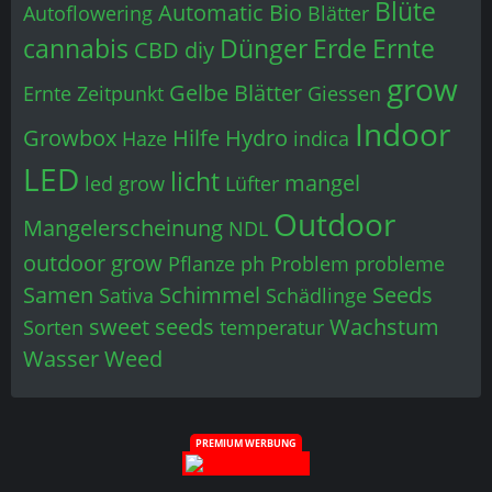
Blüte
Automatic
Bio
Autoflowering
Blätter
cannabis
Dünger
Erde
Ernte
CBD
diy
grow
Gelbe Blätter
Ernte Zeitpunkt
Giessen
Indoor
Growbox
Hilfe
Hydro
Haze
indica
LED
licht
mangel
led grow
Lüfter
Outdoor
Mangelerscheinung
NDL
outdoor grow
Pflanze
ph
Problem
probleme
Samen
Schimmel
Seeds
Sativa
Schädlinge
sweet seeds
Wachstum
Sorten
temperatur
Wasser
Weed
PREMIUM WERBUNG