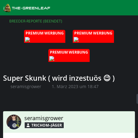
BREEDER-REPORTE (BEENDET)
PREMIUM WERBUNG
PREMIUM WERBUNG
PREMIUM WERBUNG
Super Skunk ( wird inzestuös 😉 )
seramisgrower
1. März 2023 um 18:47
seramisgrower
TRICHOM–JÄGER