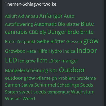
Themen-Schlagwortwolke
Anfänger
Auto
Abluft
Akf
Anbau
Blüte
Automatic
Bio
Autoflowering
Blätter
cannabis
Dünger
Erde
Ernte
CBD
diy
grow
Gelbe Blätter
Ernte Zeitpunkt
Giessen
Indoor
Growbox
Hilfe
Hydro
Haze
indica
LED
licht
mangel
led grow
Lüfter
Outdoor
Mangelerscheinung
NDL
outdoor grow
Pflanze
ph
Problem
probleme
Samen
Schimmel
Seeds
Sativa
Schädlinge
sweet seeds
Wachstum
Sorten
temperatur
Wasser
Weed