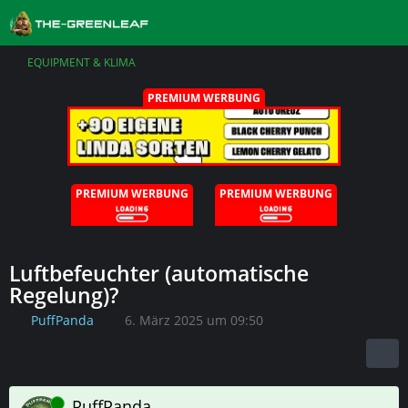
EQUIPMENT & KLIMA
PREMIUM WERBUNG
PREMIUM WERBUNG
PREMIUM WERBUNG
Luftbefeuchter (automatische
Regelung)?
PuffPanda
6. März 2025 um 09:50
Online
PuffPanda