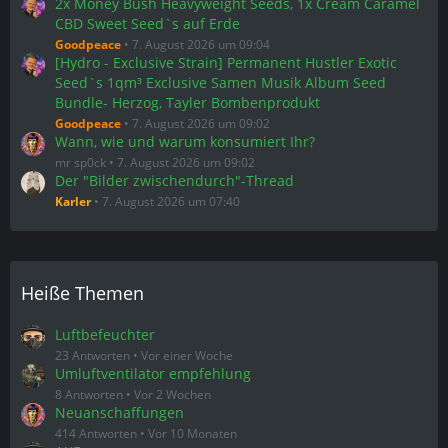
2x Money Bush Heavyweight Seeds, 1x Cream Caramel
CBD Sweet Seed`s auf Erde
Goodpeace
7. August 2026 um 09:04
[Hydro - Exclusive Strain] Permanent Hustler Exotic
Seed`s 1qm³ Exclusive Samen Musik Album Seed
Bundle- Herzog, Tayler Bombenprodukt
Goodpeace
7. August 2026 um 09:02
Wann, wie und warum konsumiert Ihr?
mr sp0ck
7. August 2026 um 09:02
Der "Bilder zwischendurch"-Thread
Karler
7. August 2026 um 07:40
Heiße Themen
Luftbefeuchter
23 Antworten
Vor einer Woche
Umluftventilator empfehlung
8 Antworten
Vor 2 Wochen
Neuanschaffungen
414 Antworten
Vor 10 Monaten