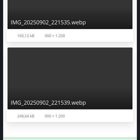
160,12 kB
900 × 1.200
IMG_20250902_221539.webp
248,64 kB
900 × 1.200
Goodpeace
ADMINISTRATOR
3. September 2025 um 07:47