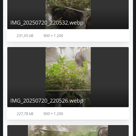
IMG_20250720_220532.webp
231,05 kB
900 × 1.200
IMG_20250720_220526.webp
227,78 kB
900 × 1.200