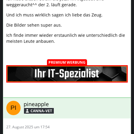
Ich finde immer wieder erstaunlich wie unterschiedlich die
meisten Leute anbauen.
PREMIUM WERBUNG
pineapple
CANNA–VET
27. August 2025 um 17:54
Mal nen kleines Update lange wird's wohl nicht mehr
dauern 😁denke so 1 bis Wochen dann wird umgehauen
Bilder