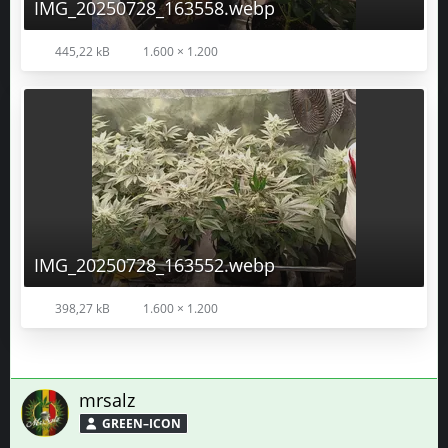
IMG_20250728_163558.webp
445,22 kB
1.600 × 1.200
IMG_20250728_163552.webp
398,27 kB
1.600 × 1.200
mrsalz
GREEN–ICON