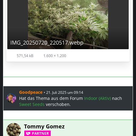
IMG_20250720_220517.webp
571,54 kB
1.600 × 1.200
Goodpeace
21. Juli 2025 um 09:14
Hat das Thema aus dem Forum
Indoor (Aktiv)
nach
Sweet Seeds
verschoben.
Tommy Gomez
PARTNER