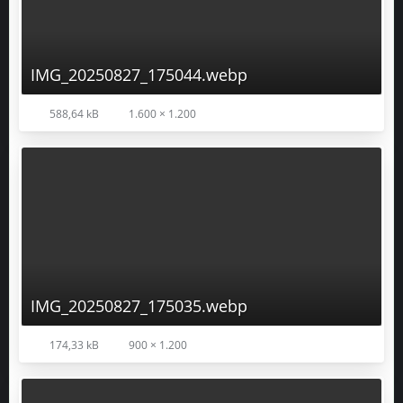
588,64 kB
1.600 × 1.200
IMG_20250827_175035.webp
174,33 kB
900 × 1.200