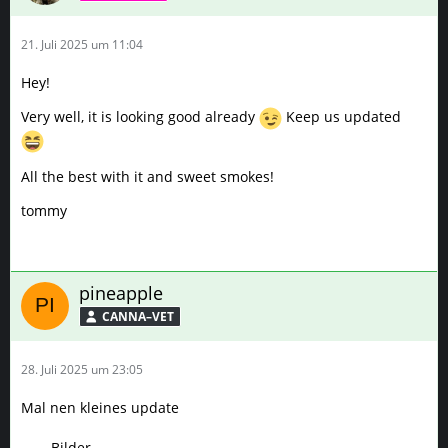
21. Juli 2025 um 11:04
Hey!
Very well, it is looking good already
Keep us updated
All the best with it and sweet smokes!
tommy
pineapple
CANNA–VET
28. Juli 2025 um 23:05
Mal nen kleines update
Bilder