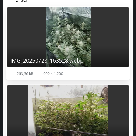
IMG_20250728_163528.webp
263,36 kB
900 × 1.200