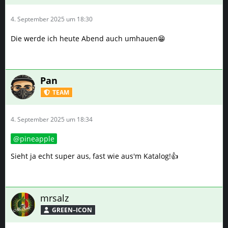
Pan
TEAM
4. September 2025 um 18:34
pineapple
Sieht ja echt super aus, fast wie aus'm Katalog!👍
mrsalz
GREEN–ICON
4. September 2025 um 19:33
Zitat von pineapple