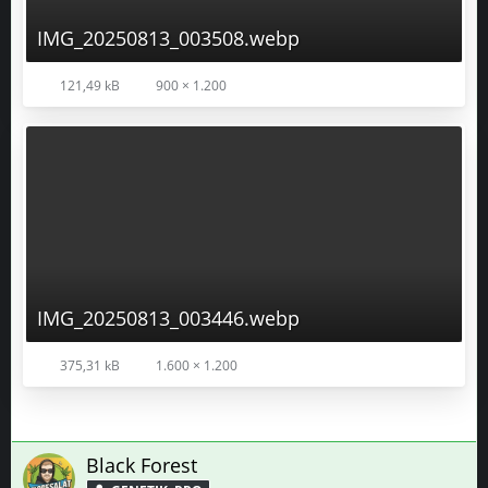
IMG_20250813_003446.webp
375,31 kB
1.600 × 1.200
Black Forest
GENETIK–PRO
13. August 2025 um 14:19
👌 Echt nice! Dann ist ja demnächst Weihnachten bei Dir!