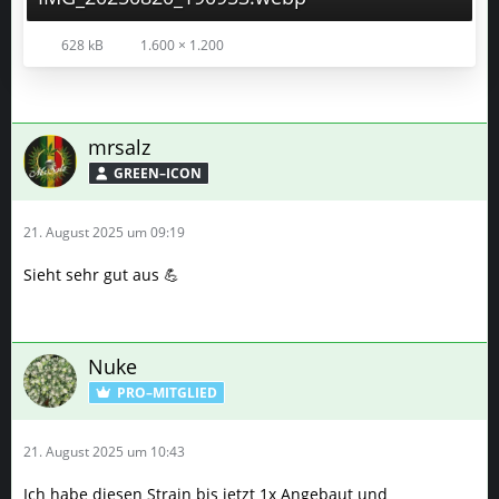
mrsalz
GREEN–ICON
21. August 2025 um 09:19
Sieht sehr gut aus 💪
Nuke
PRO–MITGLIED
21. August 2025 um 10:43
Ich habe diesen Strain bis jetzt 1x Angebaut und
weggeraucht^^ der 2. läuft gerade.
Und ich muss wirklich sagen ich liebe das Zeug.
Die Bilder sehen super aus.