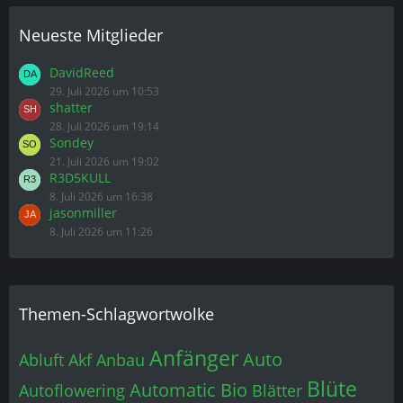
29. Juli 2026 um 10:53
shatter
28. Juli 2026 um 19:14
Sondey
21. Juli 2026 um 19:02
R3D5KULL
8. Juli 2026 um 16:38
jasonmiller
8. Juli 2026 um 11:26
Themen-Schlagwortwolke
Anfänger
Auto
Abluft
Akf
Anbau
Blüte
Automatic
Bio
Autoflowering
Blätter
cannabis
Dünger
Erde
Ernte
CBD
diy
grow
Gelbe Blätter
Ernte Zeitpunkt
Giessen
Indoor