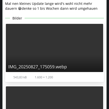
IMG_20250827_175059.webp
543,83 kB
1.600 × 1.200
IMG_20250827_175044.webp