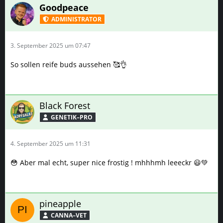
So sollen reife buds aussehen 🥰👌
Black Forest
GENETIK–PRO
4. September 2025 um 11:31
😳 Aber mal echt, super nice frostig ! mhhhmh leeeckr 😃💚
pineapple
CANNA–VET
4. September 2025 um 18:30
Die werde ich heute Abend auch umhauen😁