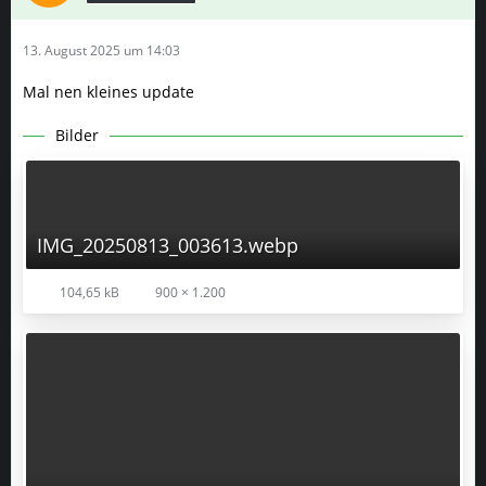
13. August 2025 um 14:03
Mal nen kleines update
Bilder
IMG_20250813_003613.webp
104,65 kB
900 × 1.200
IMG_20250813_003508.webp
121,49 kB
900 × 1.200