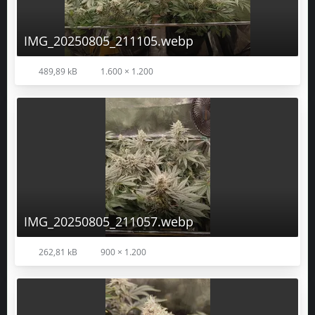
IMG_20250805_211105.webp
489,89 kB
1.600 × 1.200
IMG_20250805_211057.webp
262,81 kB
900 × 1.200