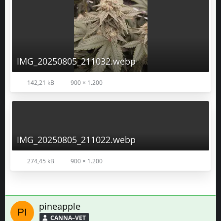
IMG_20250805_211032.webp
142,21 kB
900 × 1.200
IMG_20250805_211022.webp
274,45 kB
900 × 1.200
pineapple
CANNA–VET