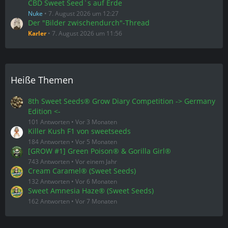
Heiße Themen
8th Sweet Seeds® Grow Diary Competition -> Germany
Edition <-
101 Antworten
Vor 3 Monaten
Killer Kush F1 von sweetseeds
184 Antworten
Vor 5 Monaten
[GROW #1] Green Poison® & Gorilla Girl®
743 Antworten
Vor einem Jahr
Cream Caramel® (Sweet Seeds)
132 Antworten
Vor 6 Monaten
Sweet Amnesia Haze® (Sweet Seeds)
162 Antworten
Vor 7 Monaten
Neueste Mitglieder
DavidReed