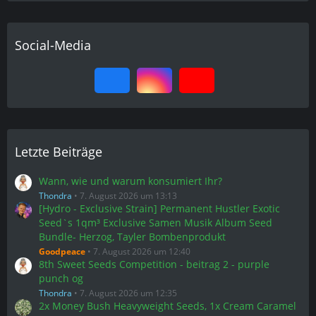
Letzte Beiträge
Wann, wie und warum konsumiert Ihr?
Thondra
7. August 2026 um 13:13
[Hydro - Exclusive Strain] Permanent Hustler Exotic
Seed`s 1qm³ Exclusive Samen Musik Album Seed
Bundle- Herzog, Tayler Bombenprodukt
Goodpeace
7. August 2026 um 12:40
8th Sweet Seeds Competition - beitrag 2 - purple
punch og
Thondra
7. August 2026 um 12:35
2x Money Bush Heavyweight Seeds, 1x Cream Caramel
CBD Sweet Seed`s auf Erde
Nuke
7. August 2026 um 12:27
Der "Bilder zwischendurch"-Thread
Karler
7. August 2026 um 11:56