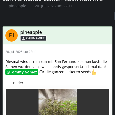
pineapple
20. Juli 2025 um 22:11
pineapple
CANNA–VET
20. Juli 2025 um 22:11
Diesmal wieder nen run mit San Fernando Lemon kush.die
Samen wurden von sweet seeds gesponsert.nochmal danke
Tommy Gomez
fùr die ganzen leckeren seeds
Bilder