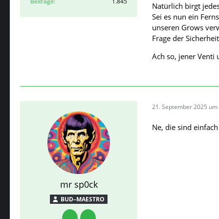
Beiträge
1.845
Natürlich birgt jed
Sei es nun ein Ferns
unseren Grows verwe
Frage der Sicherheit
Ach so, jener Venti
21. September 2025 um 
Ne, die sind einfac
mr sp0ck
BUD–MAESTRO