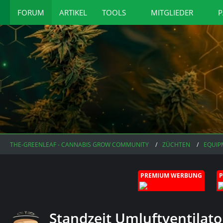
FORUM
ARTIKEL
TOOLS
MITGLIEDER
P
THE-GREENLEAF - CANNABIS GROW COMMUNITY
ZÜCHTEN
EQUIP
PREMIUM WERBUNG
Standzeit Umluftventilato