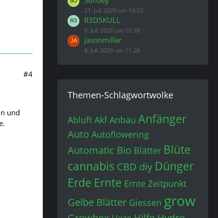
Sondey
21. Juli 2026 um 19:02
R3D5KULL
8. Juli 2026 um 16:38
jasonmiller
8. Juli 2026 um 11:26
#4
Themen-Schlagwortwolke
in und
Anfänger
Abluft
Akf
Anbau
e.
Auto
Autoflowering
Blüte
Automatic
Bio
Blätter
cannabis
Dünger
CBD
diy
Erde
Ernte
Ernte Zeitpunkt
grow
Gelbe Blätter
Giessen
Growbox
Hilfe
Hydro