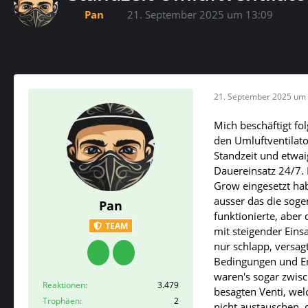
Pan
21. September 2025 um 13:09
21. September 2025 um 
Mich beschäftigt fo
den Umluftventilat
Standzeit und etwai
Dauereinsatz 24/7. 
Grow eingesetzt hab
ausser das die sog
Pan
funktionierte, aber 
TEAM
mit steigender Eins
nur schlapp, versagt
Bedingungen und En
waren's sogar zwisc
Reaktionen
3.479
besagten Venti, wel
Trophäen
2
nicht austauschen, d