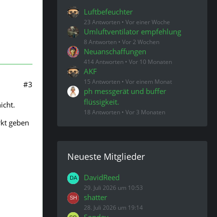
Luftbefeuchter
23 Antworten
Vor einer Woche
Umluftventilator empfehlung
8 Antworten
Vor 2 Wochen
Neuanschaffungen
414 Antworten
Vor 10 Monaten
AKF
15 Antworten
Vor einem Monat
#3
ph messgerät und buffer
flüssigkeit.
icht.
18 Antworten
Vor 3 Monaten
rkt geben
Neueste Mitglieder
DavidReed
29. Juli 2026 um 10:53
shatter
28. Juli 2026 um 19:14