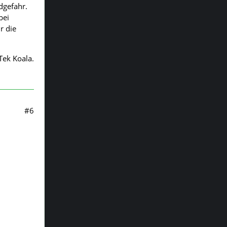
dgefahr.
bei
r die
Tek Koala.
#6