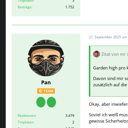
Trophäen
3
Beiträge
1.752
21. September 2025 um 
Zitat von mr
Garden high pro 
Davon sind mir sc
Pan
zusätzlich auf di
TEAM
Okay, aber inwiefe
Soviel ich weiß müs
Reaktionen
3.479
gewisse Sicherheitss
Trophäen
2