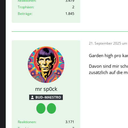
Reaktionen
3.479
Trophäen
2
Beiträge
1.845
21. September 2025 um 
Garden high pro ka
Davon sind mir scho
zusätzlich auf die m
mr sp0ck
BUD–MAESTRO
Reaktionen
3.171