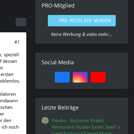
PRO-Mitglied
PRO-MITGLIED WERDEN
Keine Werbung & vieles mehr...
#1
, speziell
f dessen
Social-Media
im
 ersten
roblemlos,
ilatoren
rgendwann
Letzte Beiträge
tischen
er
er den
[Hydro - Exclusive Strain]
e ich noch
Permanent Hustler Exotic Seed`s
1qm³ Exclusive Samen Musik