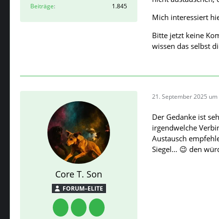
Beiträge
1.845
Mich interessiert h
Bitte jetzt keine K
wissen das selbst d
21. September 2025 um 
Der Gedanke ist seh
irgendwelche Verbi
Austausch empfehlen
Siegel… 😉 den würd
Core T. Son
FORUM–ELITE