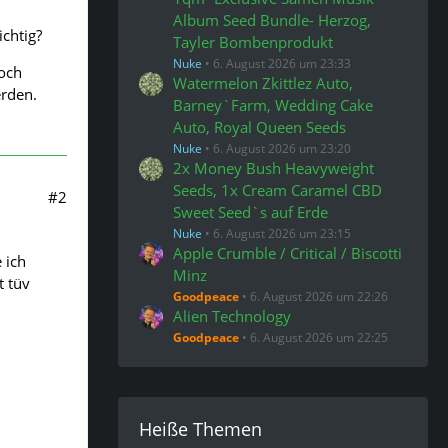
Album Seed Bundle- Herzog,
ichtig?
Tayler Bombenprodukt
Nuke
6. August 2026 um 23:33
doch
Watermelon Zkittlez Auto,
erden.
Barney`Farm, Wedding Cake
Auto, Royal Queen Seeds
Nuke
6. August 2026 um 23:20
2x Money Bush Heavyweight
Seeds, 1x Cream Caramel CBD
#2
Sweet Seed`s auf Erde
Nuke
6. August 2026 um 23:15
Apple Crumble / Critical / Biscotti
 ich
Minz
t tüv
Goodpeace
6. August 2026 um 22:26
Alien Technology
Goodpeace
6. August 2026 um 22:25
Heiße Themen