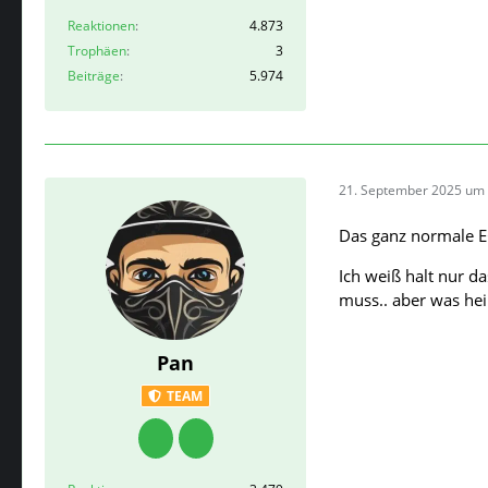
Reaktionen
4.873
Trophäen
3
Beiträge
5.974
21. September 2025 um 
Das ganz normale EC
Ich weiß halt nur 
muss.. aber was hei
Pan
TEAM