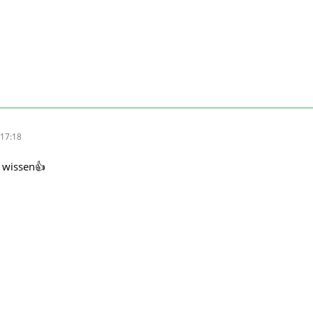
17:18
u wissen👍