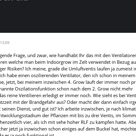
13:09
lgende Frage, und zwar, wie handhabt Ihr das mit den Ventilatoren
oren welche man beim Indoorgrow im Zelt verwendet in Bezug au
ger Risiken? Ich meine, grade die Umluftventis laufen ja zumeist 
Ich habe einen oszilierenden Ventilator, den ich schon in meinem
e, jetzt, bei meinem inzwischen 4. Grow läuft der immer noch p
enannte Oszilationsfunktion schon nach dem 2. Grow nicht mehr
das reine Ventilieren erledigt er immer noch. Wie sieht es bei Vent
atzzeit mit der Brandgefahr aus? Oder macht der dann einfach i
 seinen Dienst, und gut ist? Ich arbeite inzwischen, je nach klima
twicklungsstadium der Pflanzen mit bis zu drei Ventis, im Somm
henzeitlich vier, als ich mit sehe hoher RLF zu kämpfen hatte. Ab
cher jetzt ja inzwischen schon einiges auf dem Buckel hat, möcht
a er ja noch funktional ist.