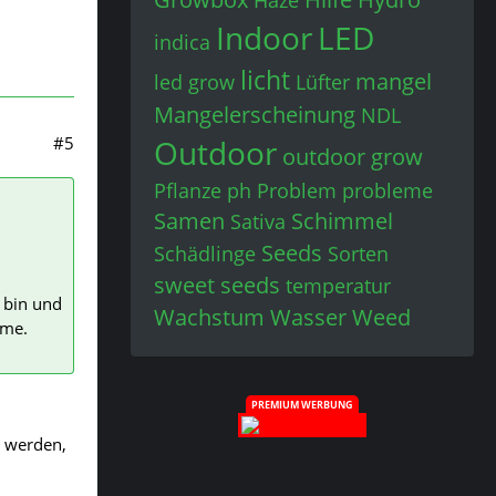
Haze
Indoor
LED
indica
licht
mangel
led grow
Lüfter
Mangelerscheinung
NDL
Outdoor
#5
outdoor grow
Pflanze
ph
Problem
probleme
Samen
Schimmel
Sativa
Seeds
Schädlinge
Sorten
sweet seeds
temperatur
 bin und
Wachstum
Wasser
Weed
eme.
PREMIUM WERBUNG
n werden,