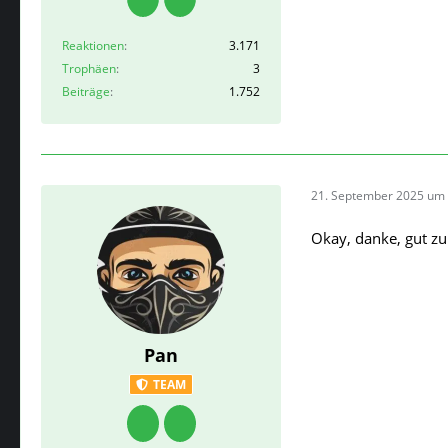
Reaktionen
3.171
Trophäen
3
Beiträge
1.752
21. September 2025 um 
Okay, danke, gut z
Pan
TEAM