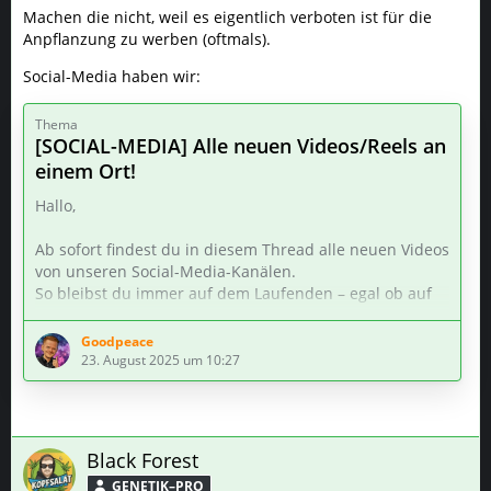
Machen die nicht, weil es eigentlich verboten ist für die
Anpflanzung zu werben (oftmals).
Social-Media haben wir:
Thema
[SOCIAL-MEDIA] Alle neuen Videos/Reels an
einem Ort!
Hallo,
Ab sofort findest du in diesem Thread alle neuen Videos
von unseren Social-Media-Kanälen.
So bleibst du immer auf dem Laufenden – egal ob auf
YouTube, Instagram oder Facebook.
Goodpeace
Viel Spaß beim Anschauen und Diskutieren!
23. August 2025 um 10:27
👉 Los geht’s direkt mit dem ersten Reel von gestern.
ES WERDEN IMMER ALLE 3 LINKS GEPOSTET –
Black Forest
YOUTUBE, INSTAGRAM UND FACEBOOK. WENN NICHT
GENETIK–PRO
ANDERS BESCHRIEBEN, HANDELT ES SICH UM DIE