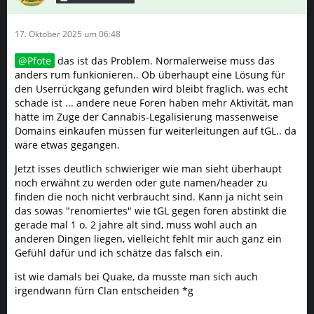
GLEICHEN VIDEOS!
17. Oktober 2025 um 06:48
youtube.com/shorts/VnQzvp2a9Rk?
si=JAv4aBw2QoOk7Kx-
Pfote
das ist das Problem. Normalerweise muss das
anders rum funkionieren.. Ob überhaupt eine Lösung für
…
den Userrückgang gefunden wird bleibt fraglich, was echt
schade ist ... andere neue Foren haben mehr Aktivität, man
hätte im Zuge der Cannabis-Legalisierung massenweise
Domains einkaufen müssen für weiterleitungen auf tGL.. da
wäre etwas gegangen.
Jetzt isses deutlich schwieriger wie man sieht überhaupt
noch erwähnt zu werden oder gute namen/header zu
finden die noch nicht verbraucht sind. Kann ja nicht sein
das sowas "renomiertes" wie tGL gegen foren abstinkt die
gerade mal 1 o. 2 jahre alt sind, muss wohl auch an
anderen Dingen liegen, vielleicht fehlt mir auch ganz ein
Gefühl dafür und ich schätze das falsch ein.
ist wie damals bei Quake, da musste man sich auch
irgendwann fürn Clan entscheiden *g