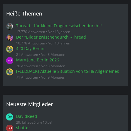
Heiße Themen
Thread - für kleine Fragen zwischendurch !!
17.770 Antworten
Vor 13 Jahren
Der "Bilder zwischendurch"-Thread
10.778 Antworten
Vor 10 Jahren
420 Day Berlin
21 Antworten
Vor 3 Monaten
Mary Jane Berlin 2026
20 Antworten
Vor 3 Monaten
[FEEDBACK] Aktuelle Situation von tGl & Allgemeines
71 Antworten
Vor 9 Monaten
Neueste Mitglieder
DavidReed
29. Juli 2026 um 10:53
shatter