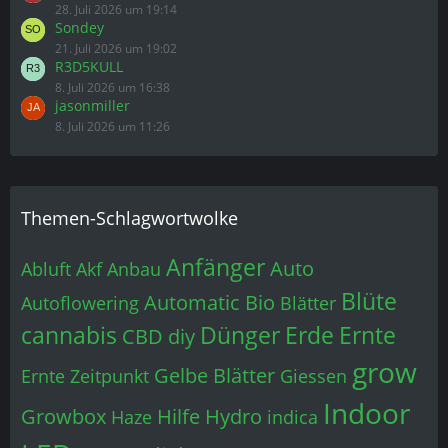
28. Juli 2026 um 19:14
Sondey
21. Juli 2026 um 19:02
R3D5KULL
8. Juli 2026 um 16:38
jasonmiller
8. Juli 2026 um 11:26
Themen-Schlagwortwolke
Anfänger
Auto
Abluft
Akf
Anbau
Blüte
Automatic
Bio
Autoflowering
Blätter
cannabis
Dünger
Erde
Ernte
CBD
diy
grow
Gelbe Blätter
Ernte Zeitpunkt
Giessen
Indoor
Growbox
Hilfe
Hydro
Haze
indica