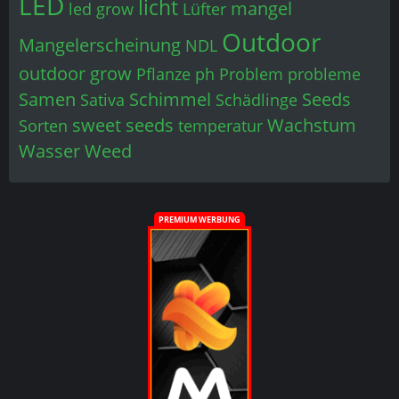
LED
licht
mangel
led grow
Lüfter
Outdoor
Mangelerscheinung
NDL
outdoor grow
Pflanze
ph
Problem
probleme
Samen
Schimmel
Seeds
Sativa
Schädlinge
sweet seeds
Wachstum
Sorten
temperatur
Wasser
Weed
PREMIUM WERBUNG