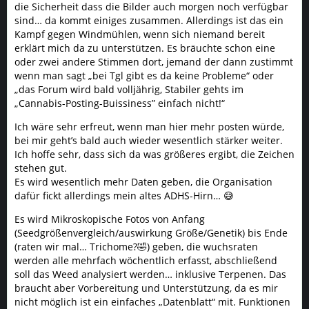
die Sicherheit dass die Bilder auch morgen noch verfügbar
sind… da kommt einiges zusammen. Allerdings ist das ein
Kampf gegen Windmühlen, wenn sich niemand bereit
erklärt mich da zu unterstützen. Es bräuchte schon eine
oder zwei andere Stimmen dort, jemand der dann zustimmt
wenn man sagt „bei Tgl gibt es da keine Probleme“ oder
„das Forum wird bald volljährig, Stabiler gehts im
„Cannabis-Posting-Buissiness” einfach nicht!“
Ich wäre sehr erfreut, wenn man hier mehr posten würde,
bei mir geht’s bald auch wieder wesentlich stärker weiter.
Ich hoffe sehr, dass sich da was größeres ergibt, die Zeichen
stehen gut.
Es wird wesentlich mehr Daten geben, die Organisation
dafür fickt allerdings mein altes ADHS-Hirn… 😅
Es wird Mikroskopische Fotos von Anfang
(Seedgrößenvergleich/auswirkung Größe/Genetik) bis Ende
(raten wir mal… Trichome?🤣) geben, die wuchsraten
werden alle mehrfach wöchentlich erfasst, abschließend
soll das Weed analysiert werden… inklusive Terpenen. Das
braucht aber Vorbereitung und Unterstützung, da es mir
nicht möglich ist ein einfaches „Datenblatt“ mit. Funktionen