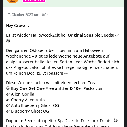
17. Oktober 2025 um 10:54
Hey Grower,
Es ist wieder Halloweed-Zeit bei
Original Sensible Seeds
! 🌿
🕸️
Den ganzen Oktober über – bis hin zum Halloween-
Wochenende – gibt es
jede Woche neue Angebote
auf
einige unserer beliebtesten Sorten. Jede Woche ändert sich
das Angebot, also lohnt es sich regelmäßig reinzuschauen,
um keinen Deal zu verpassen! 👀
Diese Woche starten wir mit einem echten Treat:
💀
Buy One Get One Free
auf
5er & 10er Packs
von:
🌿 Alien Gorilla
🌿 Cherry Alien Auto
🌿 Auto Blueberry Ghost OG
🌿 Blueberry Ghost OG
Doppelte Seeds, doppelter Spaß – kein Trick, nur Treats! 😈
Egal ob Indoor oder Outdoor, diese Genetiken bringen