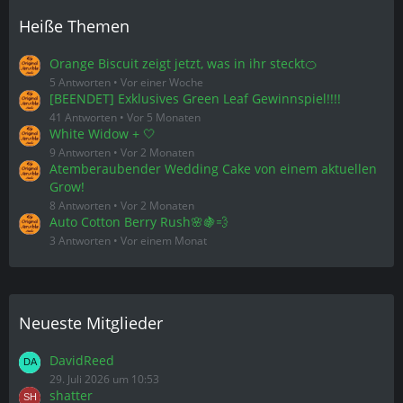
Heiße Themen
Orange Biscuit zeigt jetzt, was in ihr steckt🍊
5 Antworten
Vor einer Woche
[BEENDET] Exklusives Green Leaf Gewinnspiel!!!!
41 Antworten
Vor 5 Monaten
White Widow + 🤍
9 Antworten
Vor 2 Monaten
Atemberaubender Wedding Cake von einem aktuellen
Grow!
8 Antworten
Vor 2 Monaten
Auto Cotton Berry Rush🌸🍇💨
3 Antworten
Vor einem Monat
Neueste Mitglieder
DavidReed
29. Juli 2026 um 10:53
shatter