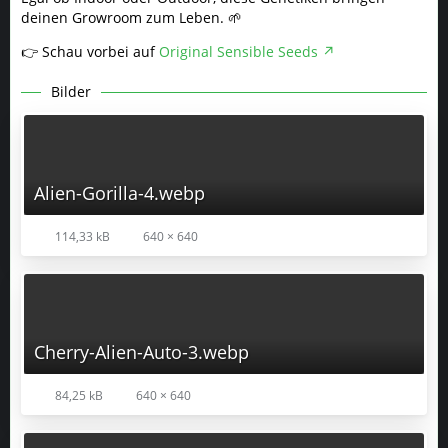
deinen Growroom zum Leben. 🌱
👉 Schau vorbei auf
Original Sensible Seeds
Bilder
Alien-Gorilla-4.webp
114,33 kB
640 × 640
Cherry-Alien-Auto-3.webp
84,25 kB
640 × 640