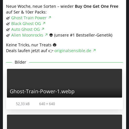
Neue Woche, neue Sorten – wieder
Buy One Get One Free
auf 5er & 10er Packs:
🌿
Ghost Train Power
🌿
Black Ghost OG
🌿
Auto Ghost OG
🌿
Alien Moonrocks
👽 (unsere #1 Bestseller-Genetik)
Keine Tricks, nur Treats 🎃
Deals laufen jetzt auf 👉
originalsensible.de
Bilder
Ghost-Train-Power-1.webp
52,33 kB
640 × 640