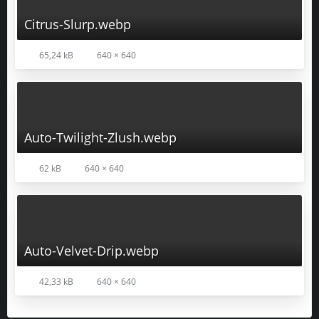
Citrus-Slurp.webp
65,24 kB
640 × 640
Auto-Twilight-Zlush.webp
62 kB
640 × 640
Auto-Velvet-Drip.webp
42,33 kB
640 × 640