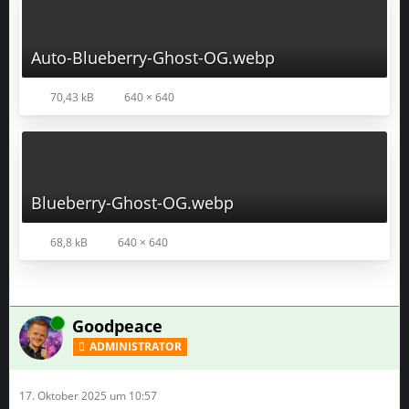
Auto-Blueberry-Ghost-OG.webp
70,43 kB
640 × 640
Blueberry-Ghost-OG.webp
68,8 kB
640 × 640
Online
Goodpeace
ADMINISTRATOR
17. Oktober 2025 um 10:57