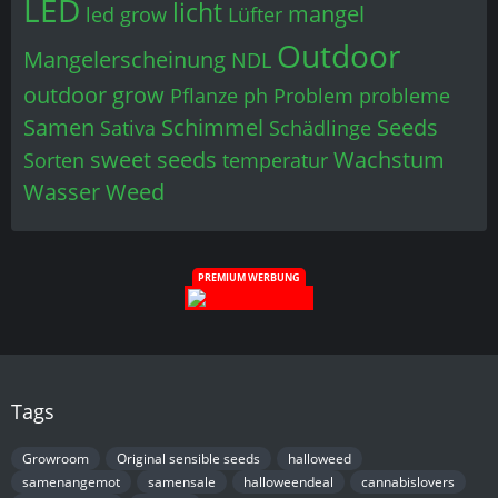
LED
licht
mangel
led grow
Lüfter
Outdoor
Mangelerscheinung
NDL
outdoor grow
Pflanze
ph
Problem
probleme
Samen
Schimmel
Seeds
Sativa
Schädlinge
sweet seeds
Wachstum
Sorten
temperatur
Wasser
Weed
PREMIUM WERBUNG
Tags
Growroom
Original sensible seeds
halloweed
samenangemot
samensale
halloweendeal
cannabislovers