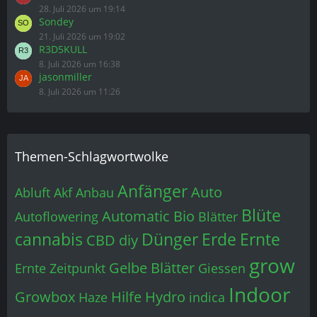
28. Juli 2026 um 19:14
Sondey
21. Juli 2026 um 19:02
R3D5KULL
8. Juli 2026 um 16:38
jasonmiller
8. Juli 2026 um 11:26
Themen-Schlagwortwolke
Anfänger
Auto
Abluft
Akf
Anbau
Blüte
Automatic
Bio
Autoflowering
Blätter
cannabis
Dünger
Erde
Ernte
CBD
diy
grow
Gelbe Blätter
Ernte Zeitpunkt
Giessen
Indoor
Growbox
Hilfe
Hydro
Haze
indica