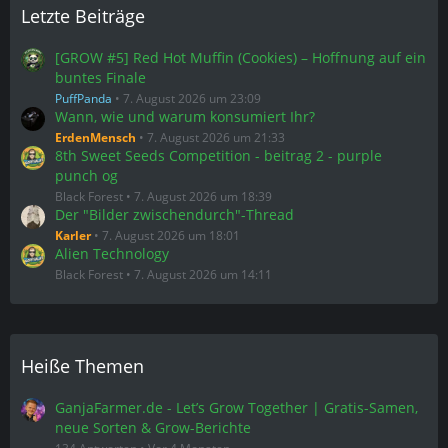
Letzte Beiträge
[GROW #5] Red Hot Muffin (Cookies) – Hoffnung auf ein
buntes Finale
PuffPanda
7. August 2026 um 23:09
Wann, wie und warum konsumiert Ihr?
ErdenMensch
7. August 2026 um 21:33
8th Sweet Seeds Competition - beitrag 2 - purple
punch og
Black Forest
7. August 2026 um 18:39
Der "Bilder zwischendurch"-Thread
Karler
7. August 2026 um 18:01
Alien Technology
Black Forest
7. August 2026 um 14:11
Heiße Themen
GanjaFarmer.de - Let’s Grow Together | Gratis-Samen,
neue Sorten & Grow-Berichte