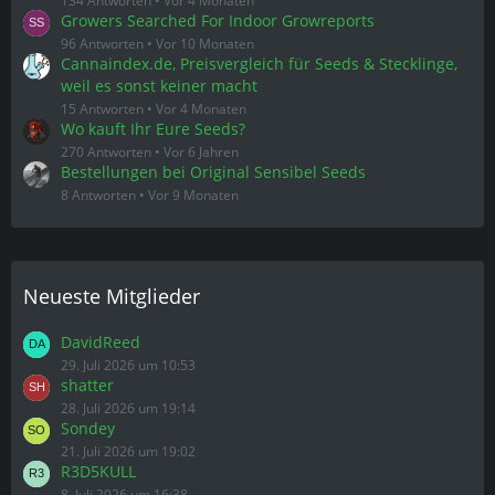
134 Antworten
Vor 4 Monaten
Growers Searched For Indoor Growreports
96 Antworten
Vor 10 Monaten
Cannaindex.de, Preisvergleich für Seeds & Stecklinge,
weil es sonst keiner macht
15 Antworten
Vor 4 Monaten
Wo kauft Ihr Eure Seeds?
270 Antworten
Vor 6 Jahren
Bestellungen bei Original Sensibel Seeds
8 Antworten
Vor 9 Monaten
Neueste Mitglieder
DavidReed
29. Juli 2026 um 10:53
shatter
28. Juli 2026 um 19:14
Sondey
21. Juli 2026 um 19:02
R3D5KULL
8. Juli 2026 um 16:38