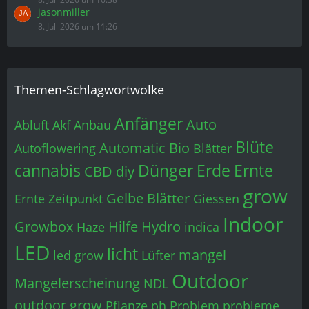
jasonmiller
8. Juli 2026 um 11:26
Themen-Schlagwortwolke
Anfänger
Auto
Abluft
Akf
Anbau
Blüte
Automatic
Bio
Autoflowering
Blätter
cannabis
Dünger
Erde
Ernte
CBD
diy
grow
Gelbe Blätter
Ernte Zeitpunkt
Giessen
Indoor
Growbox
Hilfe
Hydro
Haze
indica
LED
licht
mangel
led grow
Lüfter
Outdoor
Mangelerscheinung
NDL
outdoor grow
Pflanze
ph
Problem
probleme