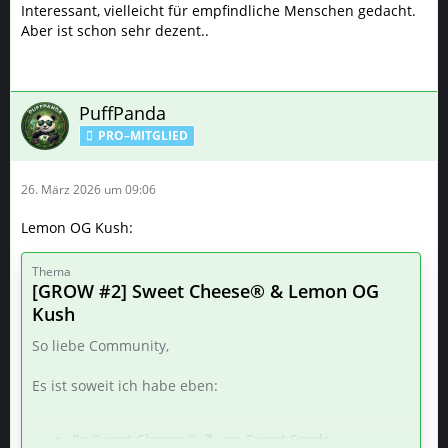
Interessant, vielleicht für empfindliche Menschen gedacht.
Aber ist schon sehr dezent..
PuffPanda
PRO–MITGLIED
26. März 2026 um 09:06
Lemon OG Kush:
Thema
[GROW #2] Sweet Cheese® & Lemon OG
Kush
So liebe Community,
Es ist soweit ich habe eben:
2x
Sweet Cheese®
von Sweet Seeds.