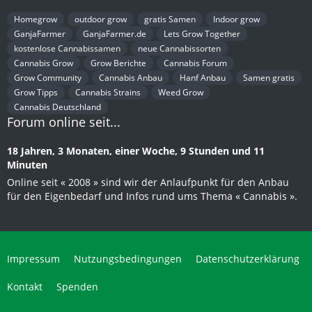
Homegrow
outdoor grow
gratis Samen
Indoor grow
GanjaFarmer
GanjaFarmer.de
Lets Grow Together
kostenlose Cannabissamen
neue Cannabissorten
Cannabis Grow
Grow Berichte
Cannabis Forum
Grow Community
Cannabis Anbau
Hanf Anbau
Samen gratis
Grow Tipps
Cannabis Strains
Weed Grow
Cannabis Deutschland
Forum online seit...
18 Jahren, 3 Monaten, einer Woche, 9 Stunden und 11
Minuten
Online seit « 2008 » sind wir der Anlaufpunkt für den Anbau
für den Eigenbedarf und Infos rund ums Thema « Cannabis ».
Impressum
Nutzungsbedingungen
Datenschutzerklärung
Kontakt
Spenden