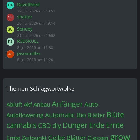
DavidReed
29. Juli 2026 um 10:53
shatter
28. Juli 2026 um 19:14
Sondey
21. Juli 2026 um 19:02
R3D5KULL
8. Juli 2026 um 16:38
jasonmiller
8. Juli 2026 um 11:26
Themen-Schlagwortwolke
Anfänger
Auto
Abluft
Akf
Anbau
Blüte
Automatic
Bio
Autoflowering
Blätter
cannabis
Dünger
Erde
Ernte
CBD
diy
grow
Gelbe Blätter
Ernte Zeitpunkt
Giessen