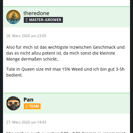
theredone
MASTER–GROWER
26. März 2026 um 23:05
Meine Reports / Inhalte basieren auf luxemburgischem
Recht und sind vollkommen
…
Also für mich ist das wichtigste inzwischen Geschmack und
das es nicht allzu potent ist, da mich sonst die kleinste
Menge dermaßen schickt..
Tüte in Queen size mit max 15% Weed und ich bin gut 3-5h
bedient.
Pan
TEAM
27. März 2026 um 14:43