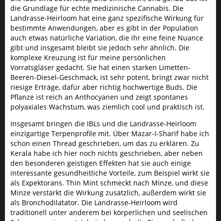
die Grundlage für echte medizinische Cannabis. Die
Landrasse-Heirloom hat eine ganz spezifische Wirkung für
bestimmte Anwendungen, aber es gibt in der Population
auch etwas natürliche Variation, die ihr eine feine Nuance
gibt und insgesamt bleibt sie jedoch sehr ähnlich. Die
komplexe Kreuzung ist für meine persönlichen
Vorratsgläser gedacht. Sie hat einen starken Limetten-
Beeren-Diesel-Geschmack, ist sehr potent, bringt zwar nicht
riesige Erträge, dafür aber richtig hochwertige Buds. Die
Pflanze ist reich an Anthocyanen und zeigt spontanes
polyaxiales Wachstum, was ziemlich cool und praktisch ist.
Insgesamt bringen die IBLs und die Landrasse-Heirloom
einzigartige Terpenprofile mit. Über Mazar-I-Sharif habe ich
schon einen Thread geschrieben, um das zu erklären. Zu
Kerala habe ich hier noch nichts geschrieben, aber neben
den besonderen geistigen Effekten hat sie auch einige
interessante gesundheitliche Vorteile, zum Beispiel wirkt sie
als Expektorans. Thin Mint schmeckt nach Minze, und diese
Minze verstärkt die Wirkung zusätzlich, außerdem wirkt sie
als Bronchodilatator. Die Landrasse-Heirloom wird
traditionell unter anderem bei körperlichen und seelischen