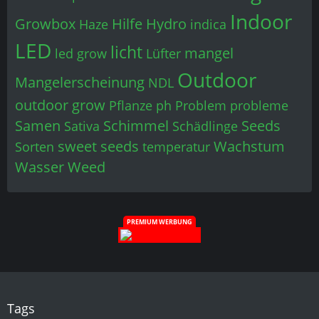
Indoor
Growbox
Hilfe
Hydro
Haze
indica
LED
licht
mangel
led grow
Lüfter
Outdoor
Mangelerscheinung
NDL
outdoor grow
Pflanze
ph
Problem
probleme
Samen
Schimmel
Seeds
Sativa
Schädlinge
sweet seeds
Wachstum
Sorten
temperatur
Wasser
Weed
PREMIUM WERBUNG
Tags