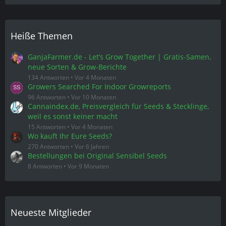
Heiße Themen
GanjaFarmer.de - Let’s Grow Together | Gratis-Samen,
neue Sorten & Grow-Berichte
134 Antworten
Vor 4 Monaten
Growers Searched For Indoor Growreports
96 Antworten
Vor 10 Monaten
Cannaindex.de, Preisvergleich für Seeds & Stecklinge,
weil es sonst keiner macht
15 Antworten
Vor 4 Monaten
Wo kauft Ihr Eure Seeds?
270 Antworten
Vor 6 Jahren
Bestellungen bei Original Sensibel Seeds
8 Antworten
Vor 9 Monaten
Neueste Mitglieder