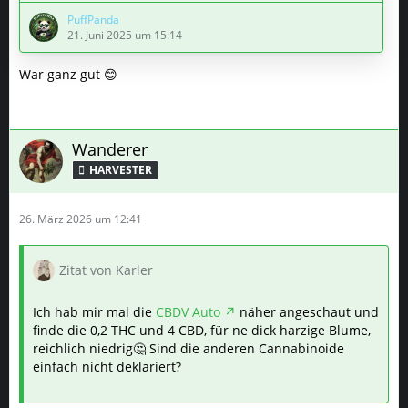
2x
Lemon OG Kush
von Ganja Farmer.
PuffPanda
21. Juni 2025 um 15:14
zum Keimen gelegt, der zweite Grow kann also damit
beginnen
War ganz gut 😊
Bei diesem Grow werde ich nur jeden Sonntag updates
machen, es sei denn es kommt zu Problemen.
Wanderer
PS. Neu im Zelt sind die Querstangen sodass das Zelt
HARVESTER
nicht mehr so stark eingesogen wird und ich eventuell
wenn nötig besser befestigen kann!
26. März 2026 um 12:41
Zitat von Karler
Ich hab mir mal die
CBDV Auto
näher angeschaut und
finde die 0,2 THC und 4 CBD, für ne dick harzige Blume,
reichlich niedrig🤔 Sind die anderen Cannabinoide
einfach nicht deklariert?