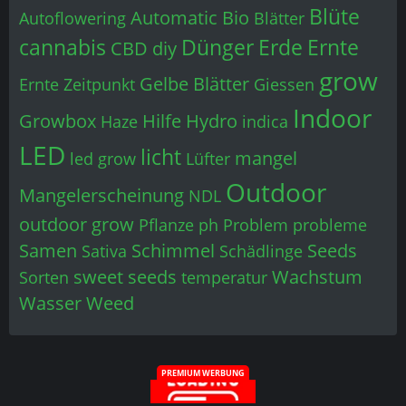
Blüte
Automatic
Bio
Autoflowering
Blätter
cannabis
Dünger
Erde
Ernte
CBD
diy
grow
Gelbe Blätter
Ernte Zeitpunkt
Giessen
Indoor
Growbox
Hilfe
Hydro
Haze
indica
LED
licht
mangel
led grow
Lüfter
Outdoor
Mangelerscheinung
NDL
outdoor grow
Pflanze
ph
Problem
probleme
Samen
Schimmel
Seeds
Sativa
Schädlinge
sweet seeds
Wachstum
Sorten
temperatur
Wasser
Weed
PREMIUM WERBUNG