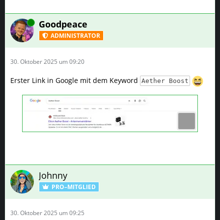
Online
Goodpeace
ADMINISTRATOR
30. Oktober 2025 um 09:20
Erster Link in Google mit dem Keyword
Aether Boost
Johnny
PRO–MITGLIED
30. Oktober 2025 um 09:25