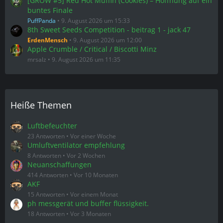
[GROW #5] Red Hot Muffin (Cookies) – Hoffnung auf ein
buntes Finale
PuffPanda
9. August 2026 um 15:33
8th Sweet Seeds Competition - beitrag 1 - jack 47
ErdenMensch
9. August 2026 um 12:00
Apple Crumble / Critical / Biscotti Minz
mrsalz
9. August 2026 um 11:35
Heiße Themen
Luftbefeuchter
23 Antworten
Vor einer Woche
Umluftventilator empfehlung
8 Antworten
Vor 2 Wochen
Neuanschaffungen
414 Antworten
Vor 10 Monaten
AKF
15 Antworten
Vor einem Monat
ph messgerät und buffer flüssigkeit.
18 Antworten
Vor 3 Monaten