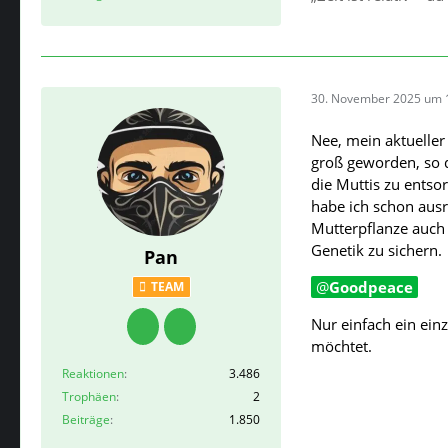
30. November 2025 um 
Nee, mein aktueller
groß geworden, so d
die Muttis zu entso
habe ich schon ausr
Mutterpflanze auch 
Genetik zu sichern.
Pan
Goodpeace
TEAM
Nur einfach ein ein
möchtet.
Reaktionen
3.486
Trophäen
2
Beiträge
1.850