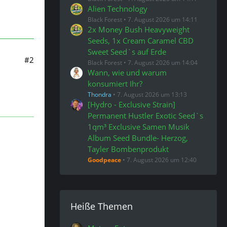
Alien Technology
Black Forest
7. August 2026 um 14:11
2x Money Bush Heavyweight
Seeds, 1x Cream Caramel CBD
Sweet Seed`s auf Erde
#2
Black Forest
7. August 2026 um 14:04
Wann, wie und warum
konsumiert Ihr?
Thondra
7. August 2026 um 13:13
[Hydro - Exclusive Strain]
Permanent Hustler Exotic Seed`s
1qm³ Exclusive Samen Musik
Album Seed Bundle- Herzog,
Tayler Bombenprodukt
Goodpeace
7. August 2026 um 12:40
Heiße Themen