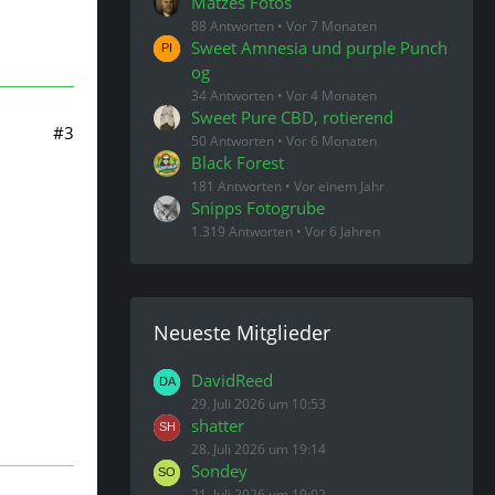
Matzes Fotos
88 Antworten
Vor 7 Monaten
Sweet Amnesia und purple Punch
og
34 Antworten
Vor 4 Monaten
Sweet Pure CBD, rotierend
#3
50 Antworten
Vor 6 Monaten
Black Forest
181 Antworten
Vor einem Jahr
Snipps Fotogrube
1.319 Antworten
Vor 6 Jahren
Neueste Mitglieder
DavidReed
29. Juli 2026 um 10:53
shatter
28. Juli 2026 um 19:14
Sondey
21. Juli 2026 um 19:02