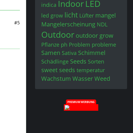
Indoor
LED
indica
licht
mangel
led grow
Lüfter
#5
Mangelerscheinung
NDL
Outdoor
outdoor grow
Pflanze
ph
Problem
probleme
Samen
Schimmel
Sativa
Seeds
Schädlinge
Sorten
sweet seeds
temperatur
Wachstum
Wasser
Weed
PREMIUM WERBUNG