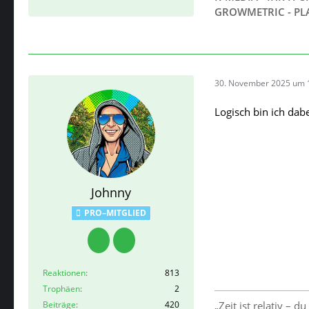
GROWMETRIC - PL
30. November 2025 um 
Logisch bin ich dab
Johnny
PRO–MITGLIED
Reaktionen
813
Trophäen
2
Beiträge
420
„Zeit ist relativ – d