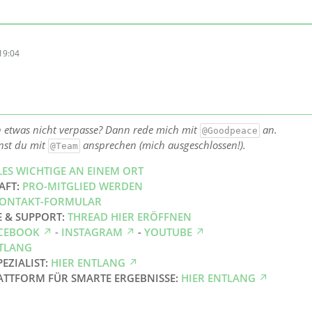
19:04
h etwas nicht verpasse? Dann rede mich mit
an.
@Goodpeace
nst du mit
ansprechen (mich ausgeschlossen!).
@Team
LES WICHTIGE AN EINEM ORT
AFT:
PRO-MITGLIED WERDEN
ONTAKT-FORMULAR
E & SUPPORT:
THREAD HIER ERÖFFNEN
CEBOOK
-
INSTAGRAM
-
YOUTUBE
NTLANG
PEZIALIST:
HIER ENTLANG
ATTFORM FÜR SMARTE ERGEBNISSE:
HIER ENTLANG