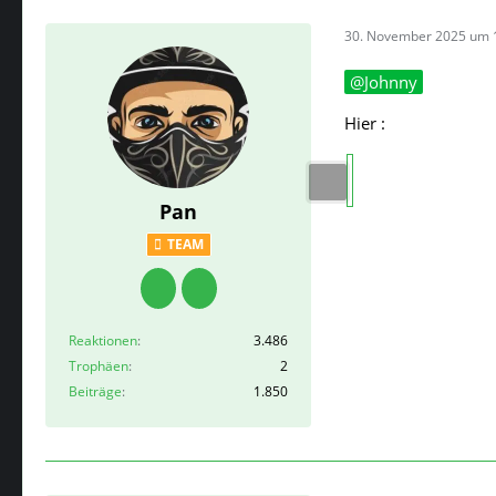
30. November 2025 um 
Johnny
Hier :
Pan
TEAM
Reaktionen
3.486
Trophäen
2
Beiträge
1.850