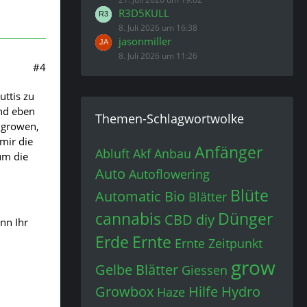
R3D5KULL
8. Juli 2026 um 16:38
jasonmiller
8. Juli 2026 um 11:26
#4
uttis zu
und eben
Themen-Schlagwortwolke
 growen,
mir die
Anfänger
Abluft
Akf
Anbau
um die
Auto
Autoflowering
Blüte
Automatic
Bio
Blätter
cannabis
Dünger
CBD
diy
nn Ihr
Erde
Ernte
Ernte Zeitpunkt
grow
Gelbe Blätter
Giessen
Growbox
Hilfe
Hydro
Haze