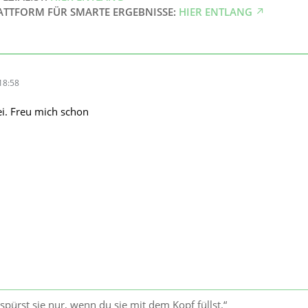
ATTFORM FÜR SMARTE ERGEBNISSE:
HIER ENTLANG
18:58
ei. Freu mich schon
u spürst sie nur, wenn du sie mit dem Kopf füllst.“