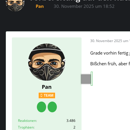
Pan
30. November 2025 um 18:52
30. November 2025 um 
Grade vorhin fertig
Bißchen früh, aber f
Pan
TEAM
Reaktionen
3.486
Trophäen
2