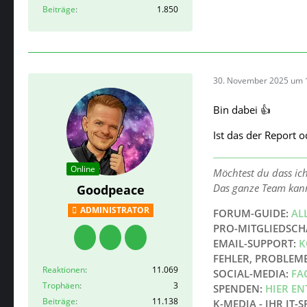
Beiträge
1.850
30. November 2025 um 
Bin dabei 👍
Ist das der Report o
Online
Möchtest du dass ic
Das ganze Team kan
Goodpeace
ADMINISTRATOR
FORUM-GUIDE:
AL
PRO-MITGLIEDSCH
EMAIL-SUPPORT:
K
FEHLER, PROBLEM
Reaktionen
11.069
SOCIAL-MEDIA:
FA
Trophäen
3
SPENDEN:
HIER E
Beiträge
11.138
K-MEDIA - IHR IT-S