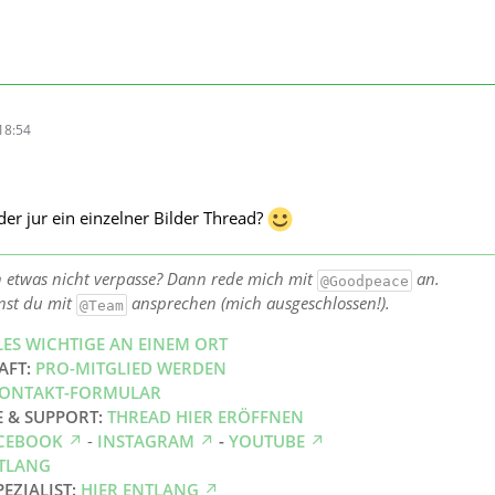
18:54
der jur ein einzelner Bilder Thread?
h etwas nicht verpasse? Dann rede mich mit
an.
@Goodpeace
nst du mit
ansprechen (mich ausgeschlossen!).
@Team
LES WICHTIGE AN EINEM ORT
AFT:
PRO-MITGLIED WERDEN
ONTAKT-FORMULAR
E & SUPPORT:
THREAD HIER ERÖFFNEN
CEBOOK
-
INSTAGRAM
-
YOUTUBE
NTLANG
PEZIALIST:
HIER ENTLANG