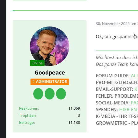
30. November 2025 um 
Ok, bin gespannt 👍
Möchtest du dass ic
Online
Das ganze Team kan
Goodpeace
FORUM-GUIDE:
AL
ADMINISTRATOR
PRO-MITGLIEDSCH
EMAIL-SUPPORT:
K
FEHLER, PROBLEM
SOCIAL-MEDIA:
FA
Reaktionen
11.069
SPENDEN:
HIER E
Trophäen
3
K-MEDIA - IHR IT-S
Beiträge
11.138
GROWMETRIC - PL