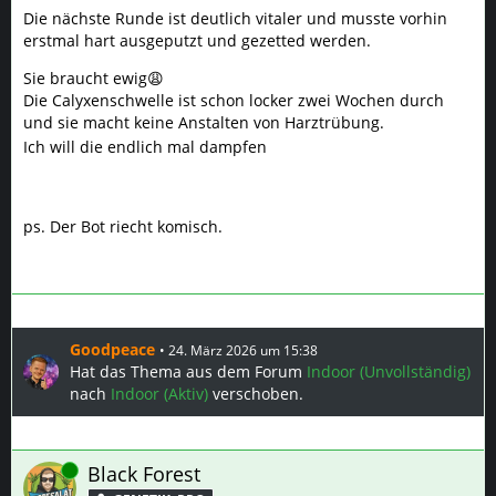
ps. Der Bot riecht komisch.
Goodpeace
24. März 2026 um 15:38
Hat das Thema aus dem Forum
Indoor (Unvollständig)
nach
Indoor (Aktiv)
verschoben.
Online
Black Forest
GENETIK–PRO
24. März 2026 um 16:17
was stimmt denn mit dem Bildupload nicht?