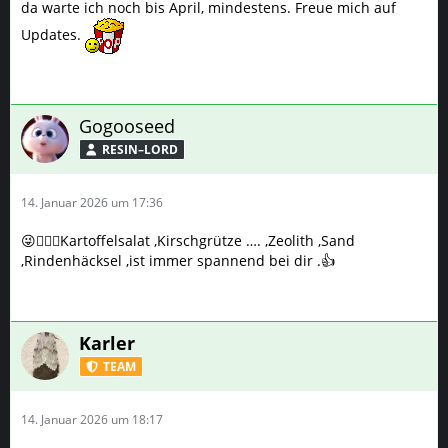
da warte ich noch bis April, mindestens. Freue mich auf
Updates.
Gogooseed
RESIN–LORD
14. Januar 2026 um 17:36
😜😵‍💫🤓Kartoffelsalat ,Kirschgrütze …. ,Zeolith ,Sand
,Rindenhäcksel ,ist immer spannend bei dir .👍
Karler
TEAM
14. Januar 2026 um 18:17