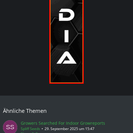
Ähnliche Themen
Growers Searched For Indoor Growreports
Spliff Seeds
29. September 2025 um 15:47
Shops & Co
Tags
Zoll
Spliff seeds
Forum online seit...
18 Jahren, 3 Monaten, einer Woche, 19 Stunden und 50
Minuten