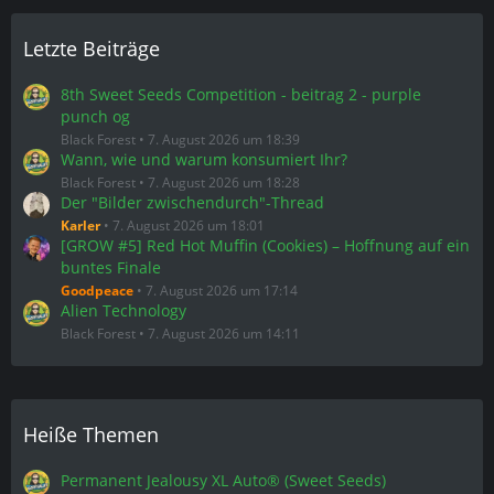
Black Forest
7. August 2026 um 18:28
Der "Bilder zwischendurch"-Thread
Karler
7. August 2026 um 18:01
[GROW #5] Red Hot Muffin (Cookies) – Hoffnung auf ein
buntes Finale
Goodpeace
7. August 2026 um 17:14
Alien Technology
Black Forest
7. August 2026 um 14:11
Heiße Themen
Permanent Jealousy XL Auto® (Sweet Seeds)
77 Antworten
Vor 2 Monaten
Experiment 🤪,Sinai Sativa eine Wüsten Prinzessin
19 Antworten
Vor einem Monat
Privileged Baddie - Anesia Seeds
40 Antworten
Vor 2 Monaten
5x Gorilla Glue bis die Growwände kleben 🤪und 2
Northern lights Auto
239 Antworten
Vor einem Jahr