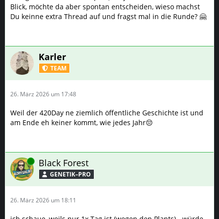
26. März 2026 um 17:48
Weil der 420Day ne ziemlich öffentliche Geschichte ist und
am Ende eh keiner kommt, wie jedes Jahr😔
Online
Black Forest
GENETIK–PRO
26. März 2026 um 18:11
ich schaue, weils nur 1x Tag ist (wegen den Plants) - würde
dann Zelt u. Schlafsack mitnehmen u. Flixbussen, aber ich
muss ersmal schauen. Bock hätte ich mal, hab so gesehen
keine soz. Kontakte (beabsichtigt), wäre mal ne
Abwechslung..