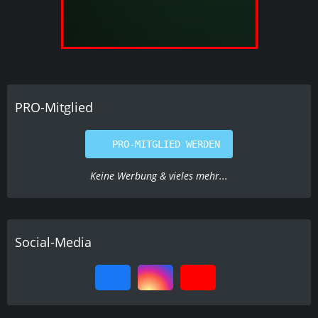
PRO-MITGLIED WERDEN
Keine Werbung & vieles mehr...
Social-Media
Letzte Beiträge
8th Sweet Seeds Competition - beitrag 2 - purple
punch og
Black Forest
7. August 2026 um 18:39
Wann, wie und warum konsumiert Ihr?