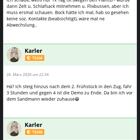
Karler
TEAM
26. März 2026 um 22:34
Hä? Ich steig hinzus nach dem 2. Frühstück in den Zug, fahr
3 Stunden und gegen 4 ist die Demo zu Ende. Da bin ich vor
dem Sandmann wieder zuhause😁
Karler
TEAM
27. März 2026 um 09:23
Ich hab sie vorhin abgehackt.
Eventuell war sie noch nicht komplett durch, aber ich hab
Spinne
Erst in der Vegi gesichtet, vor zwei Wochen oder so, direkt