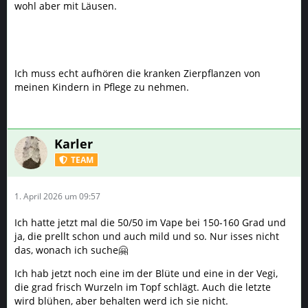
Karler
TEAM
1. April 2026 um 09:57
Ich hatte jetzt mal die 50/50 im Vape bei 150-160 Grad und
ja, die prellt schon und auch mild und so. Nur isses nicht
das, wonach ich suche🤗
Ich hab jetzt noch eine im der Blüte und eine in der Vegi,
die grad frisch Wurzeln im Topf schlägt. Auch die letzte
wird blühen, aber behalten werd ich sie nicht.
Ich hab von Spliff ja noch mal neue Samen gekriegt und
werd die auch noch knacken, um mal die Homogenität zu
checken. Dauert aber bis zum Sommer.
Da sie im Vape geschmacklich nichts besonderes ist, werd
ich sie auch mal als Backzutat und im Joint testen. Da sind
ja ganz andere Qualitäten gefragt.