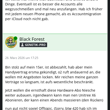
Black Forest
GENETIK–PRO
26. März 2026 um 17:25
Bin stolz auf mein 15er, ist abbezahlt, hab aber mein
Handyvertrag ersma gekündigt, o2 ruft andauernd an, die
wollen mit Angeboten locken. Mir reichen meine ganzen
Verträge so langsam, ist aufs wesentliche beschränkt.
Jetzt wollen die ernsthaft diese Hardware-Abo Niesche
weiter aubauen, irgendwann kann man nen Unitree X6
Abonieren, der kann einen Abends massieren (den Rücken)
nun gut nicht soviel Offtopic. (Sorry, btw 420 hab ich im
Blick, möchte da aber spontan entscheiden, wieso machst
Du keinne extra Thread auf und fragst mal in die Runde? 🤗
Karler
TEAM