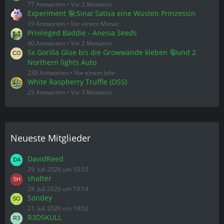
White Raspberry Truffle (OSS)
25 Antworten
Vor 3 Monaten
Neueste Mitglieder
DavidReed
29. Juli 2026 um 10:53
shatter
28. Juli 2026 um 19:14
Sondey
21. Juli 2026 um 19:02
R3D5KULL
8. Juli 2026 um 16:38
jasonmiller
8. Juli 2026 um 11:26
Themen-Schlagwortwolke