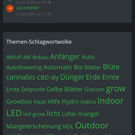
Anfänger
Auto
Abluft
Akf
Anbau
Blüte
Automatic
Bio
Autoflowering
Blätter
cannabis
Dünger
Erde
Ernte
CBD
diy
grow
Gelbe Blätter
Ernte Zeitpunkt
Giessen
Indoor
Growbox
Hilfe
Hydro
Haze
indica
LED
licht
mangel
led grow
Lüfter
Outdoor
Mangelerscheinung
NDL
outdoor grow
Pflanze
ph
Problem
probleme
Samen
Schimmel
Seeds
Sativa
Schädlinge
sweet seeds
Wachstum
Sorten
temperatur
Wasser
Weed