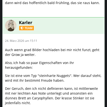
24. März 2026 um 15:11
Auch wenn grad Bilder hochladen bei mir nicht funzt, geht
der Grow ja weiter.
Also, ich hab so paar Eigenschaften von ihr
herausgefunden:
Sie ist eine vom Typ "steinharte Nuggets". Wer darauf steht,
wird mit ihr bestimmt Freude haben.
Der Geruch, den ich nicht definieren kann, ist mittlerweile
mit ner leichten Aas Note unterlegt und ansonsten ein
dünnes Brett an Caryophyllen. Der krasse Stinker ist sie
jedenfalls nicht.
Die nächste Runde ist deutlich vitaler und musste vorhin
erstmal hart ausgeputzt und gezetted werden.
Sie braucht ewig😩
Die Calyxenschwelle ist schon locker zwei Wochen durch
und sie macht keine Anstalten von Harztrübung.
Ich will die endlich mal dampfen