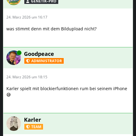
Online
Goodpeace
ADMINISTRATOR
24. März 2026 um 18:15
Karler spielt mit blockierfunktionen rum bei seinem iPhone
😅
Karler
TEAM
25. März 2026 um 21:15
Was heißt spielt. Das fühlt sich ohne an, als wöllte ich
Windows 11 auf nem 486er zum laufen bringen. Jede
Tasteneingabe dauert mehrere Sekunden.