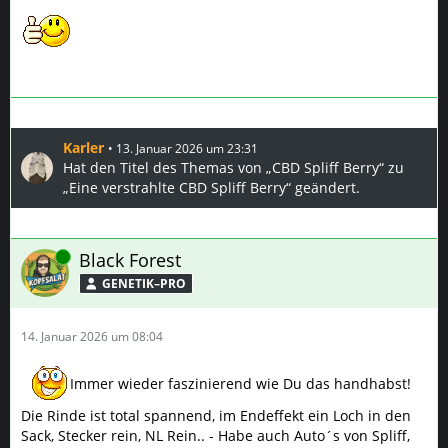
Karler
13. Januar 2026 um 23:31
Hat den Titel des Themas von „CBD Spliff Berry“ zu
„Eine verstrahlte CBD Spliff Berry“ geändert.
Online
Black Forest
GENETIK–PRO
14. Januar 2026 um 08:04
Immer wieder faszinierend wie Du das handhabst!
Die Rinde ist total spannend, im Endeffekt ein Loch in den
Sack, Stecker rein, NL Rein.. - Habe auch Auto´s von Spliff,