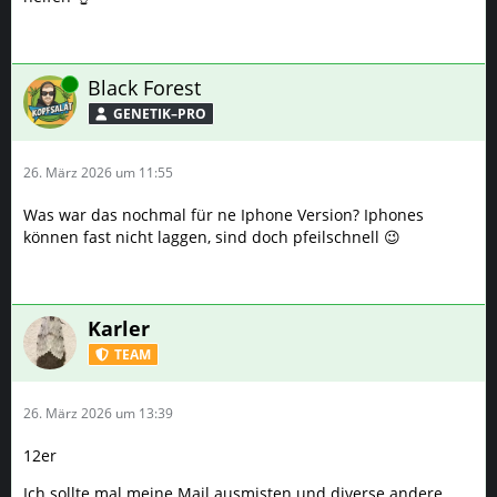
Was war das nochmal für ne Iphone Version? Iphones
können fast nicht laggen, sind doch pfeilschnell 😉
Karler
TEAM
26. März 2026 um 13:39
12er
Ich sollte mal meine Mail ausmisten und diverse andere
Dinge. Eventuell ist es besser die Accounts alle
wegzuschmeißen und mal neu anzufangen. Hab ich früher
mit jedem neuen Phone gemacht, als es Accountmigration
per iCloud noch nicht gab.
Online