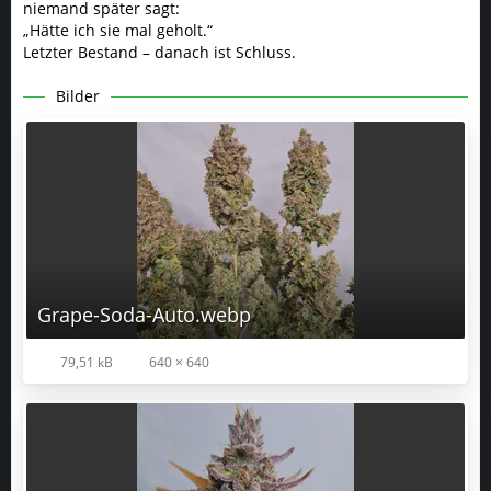
niemand später sagt:
„Hätte ich sie mal geholt.“
Letzter Bestand – danach ist Schluss.
Bilder
Grape-Soda-Auto.webp
79,51 kB
640 × 640