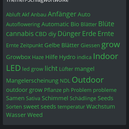
Anfänger
Auto
Abluft
Akf
Anbau
Blüte
Automatic
Bio
Autoflowering
Blätter
cannabis
Dünger
Erde
Ernte
CBD
diy
grow
Gelbe Blätter
Ernte Zeitpunkt
Giessen
Indoor
Growbox
Hilfe
Hydro
Haze
indica
LED
licht
mangel
led grow
Lüfter
Outdoor
Mangelerscheinung
NDL
outdoor grow
Pflanze
ph
Problem
probleme
Samen
Schimmel
Seeds
Sativa
Schädlinge
sweet seeds
Wachstum
Sorten
temperatur
Wasser
Weed