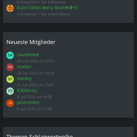
8 Antworten
Vor 3 Monaten
Auto Cotton Berry Rush🌸🍇💨
3 Antworten
Vor einem Monat
Neueste Mitglieder
DavidReed
29. Juli 2026 um 10:53
shatter
28. Juli 2026 um 19:14
Sondey
21. Juli 2026 um 19:02
R3D5KULL
8. Juli 2026 um 16:38
jasonmiller
8. Juli 2026 um 11:26
Themen-Schlagwortwolke