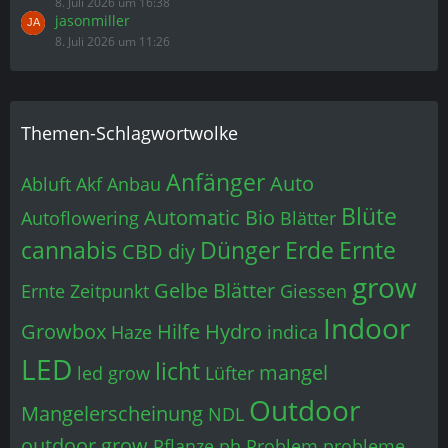
Anfänger
Auto
Abluft
Akf
Anbau
Blüte
Automatic
Bio
Autoflowering
Blätter
cannabis
Dünger
Erde
Ernte
CBD
diy
grow
Gelbe Blätter
Ernte Zeitpunkt
Giessen
Indoor
Growbox
Hilfe
Hydro
Haze
indica
LED
licht
mangel
led grow
Lüfter
Outdoor
Mangelerscheinung
NDL
outdoor grow
Pflanze
ph
Problem
probleme
Samen
Schimmel
Seeds
Sativa
Schädlinge
sweet seeds
Wachstum
Sorten
temperatur
Wasser
Weed