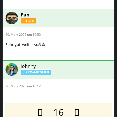
Sehr gut, weiter so💪👍
Johnny
PRO–MITGLIED
26. März 2026 um 18:12
16
Hi Leute heute wieder ein kleines Update für Euch.
Leider ist die Kamera am Handy immer leicht verwirrt wenn
ich mit der Cam ins Zelt, nun hab ich es geschafft bei
wenigstens einer das man da vl sehen könnte.
Was fehlt den guten.?