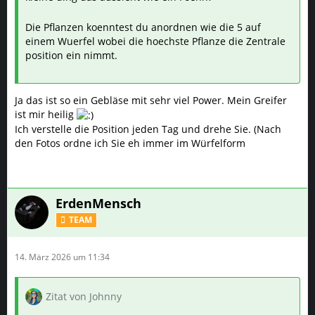
ist mir heilig
Ich verstelle die Position jeden Tag und drehe Sie. (Nach
den Fotos ordne ich Sie eh immer im Würfelform
ErdenMensch
TEAM
14. März 2026 um 11:34
Zitat von Johnny
Ich verstelle die Position jeden Tag und drehe Sie.
Schoener Spleen, hab ich auch.Meine Freunde nennen mich
den Pflanzenverwirrer
Aber Ich denke die sehen einfach nur unseren Genius nicht
johnny!