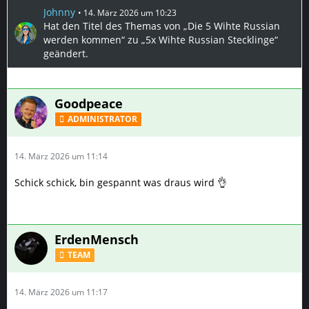
ADMINISTRATOR
14. März 2026 um 11:14
Schick schick, bin gespannt was draus wird 👌
ErdenMensch
TEAM
14. März 2026 um 11:17
Sieht gut aus aber vorsicht mit dem Duenger!
Am geilsten ist der Grabscher
und aber ist das kleine
ding das aussieht wie ein Foehn?
Die Pflanzen koenntest du anordnen wie die 5 auf einem
Wuerfel wobei die hoechste Pflanze die Zentrale position
ein nimmt.