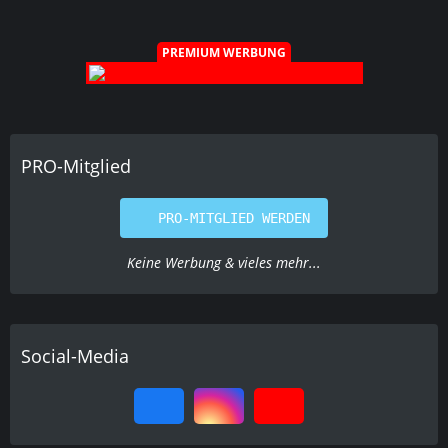
PRO-Mitglied
PRO-MITGLIED WERDEN
Keine Werbung & vieles mehr...
Social-Media
Letzte Beiträge
Der "Bilder zwischendurch"-Thread
RobLow
8. August 2026 um 06:56
Wann, wie und warum konsumiert Ihr?