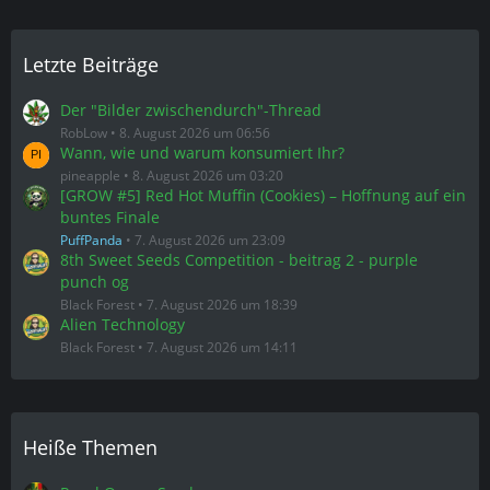
pineapple
8. August 2026 um 03:20
[GROW #5] Red Hot Muffin (Cookies) – Hoffnung auf ein
buntes Finale
PuffPanda
7. August 2026 um 23:09
8th Sweet Seeds Competition - beitrag 2 - purple
punch og
Black Forest
7. August 2026 um 18:39
Alien Technology
Black Forest
7. August 2026 um 14:11
Heiße Themen
Royal Queen Seeds
120 Antworten
Vor 3 Monaten
Blackwater von orig Sensible seeds
191 Antworten
Vor 5 Monaten
5x Blue Cheese Stecklinge
356 Antworten
Vor 8 Monaten
Purple Punch
100 Antworten
Vor 3 Monaten