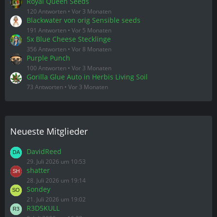
Gorilla Glue Auto in Herbis Living Soil
73 Antworten
Vor 3 Monaten
Neueste Mitglieder
DavidReed
29. Juli 2026 um 10:53
shatter
28. Juli 2026 um 19:14
Sondey
21. Juli 2026 um 19:02
R3D5KULL
8. Juli 2026 um 16:38
jasonmiller
8. Juli 2026 um 11:26
Themen-Schlagwortwolke