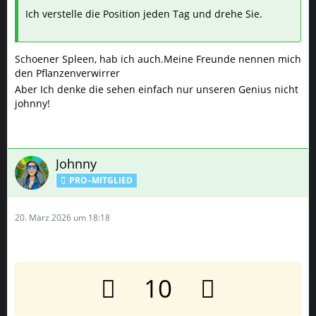
Johnny
PRO–MITGLIED
20. März 2026 um 18:18
10
Hallo Freunde des Weeds.
Die Pflanzen haben nun schon deutlich sichtbare Blüten
gebildet. Jetzt hoffe ich das es weiterhin so einigermaßen
weiter geht,
Denkt an den letzten Durchgang, dieses mal läuft es