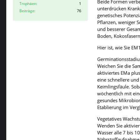
Beide Formen verbes
Trophäen
1
unterdrücken Krankh
Beiträge
76
genetisches Potenzi
Pflanzen, weniger S
und besserer Gesamt
Boden, Kokosfaser
Hier ist, wie Sie E
Germinationsstadi
Weichen Sie die Sam
aktiviertes EMa plus
eine schnellere und
Keimlingsfäule. Sob
wöchentlich mit ei
gesundes Mikrobiom
Etablierung im Verg
Vegetatives Wachs
Wenden Sie aktivier
Wasser alle 7 bis 10
Nährstoffaufnahme (