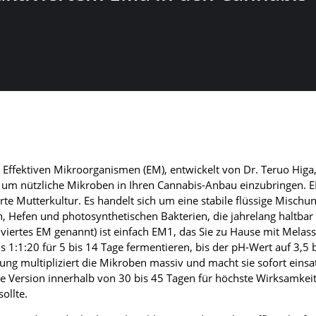
 Effektiven Mikroorganismen (EM), entwickelt von Dr. Teruo Higa, 
um nützliche Mikroben in Ihren Cannabis-Anbau einzubringen. E
rte Mutterkultur. Es handelt sich um eine stabile flüssige Mischu
, Hefen und photosynthetischen Bakterien, die jahrelang haltbar 
viertes EM genannt) ist einfach EM1, das Sie zu Hause mit Melas
s 1:1:20 für 5 bis 14 Tage fermentieren, bis der pH-Wert auf 3,5 b
rung multipliziert die Mikroben massiv und macht sie sofort einsat
te Version innerhalb von 30 bis 45 Tagen für höchste Wirksamkei
ollte.