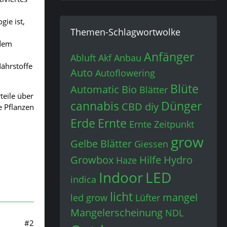
gie ist,
Themen-Schlagwortwolke
ndem
Anfänger
Abluft
Akf
Anbau
Nährstoffe
Auto
Autoflowering
Blüte
Automatic
Bio
Blätter
teile über
cannabis
Dünger
CBD
diy
e Pflanzen
Erde
Ernte
Ernte Zeitpunkt
grow
Gelbe Blätter
Giessen
Growbox
Hilfe
Hydro
Haze
Indoor
LED
indica
licht
mangel
led grow
Lüfter
Mangelerscheinung
NDL
#2