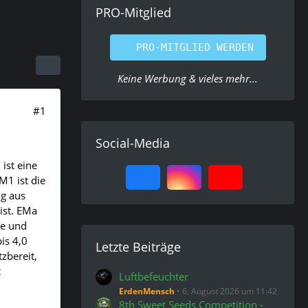
PRO-Mitglied
PRO-MITGLIED WERDEN
Keine Werbung & vieles mehr...
#1
Social-Media
ist eine
M1 ist die
ng aus
ist. EMa
se und
is 4,0
Letzte Beiträge
zbereit,
t
Luftbefeuchter
ErdenMensch
6. August 2026 um 11:42
8th Sweet Seeds Competition -