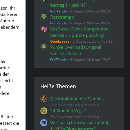
beitrag 1 - jack 47
zen, ihr
PuffPanda
6. August 2026 um 09:25
 stärkeren
Resterampe
Materie
PuffPanda
6. August 2026 um 09:24
n lebendem
8th Sweet Seeds Competition -
beitrag 2 - purple punch og
Goodpeace
6. August 2026 um 09:19
Purple Overload (Original
Sensible Seeds)
PuffPanda
5. August 2026 um 17:47
der
ördert
e der
 leicht
Heiße Themen
n
llere
Die Imbibition des Samens
23 Antworten
Vor 4 Monaten
24 Stunden Vegi ?
8 Liter
35 Antworten
Vor 8 Monaten
Wer hat schon mal vernünftig
essert die
11/13h Blüte getestet?
nzen