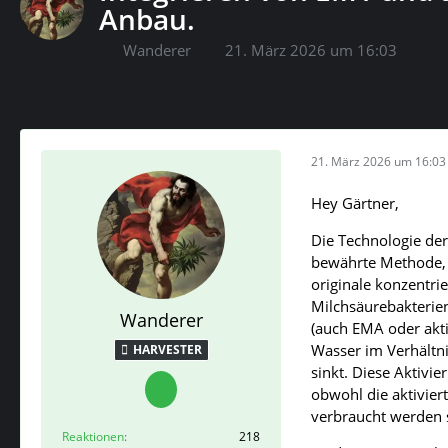
Anbau.
Wanderer
21. März 2026 um 16:03
21. März 2026 um 16:03
Hey Gärtner,
Die Technologie der
bewährte Methode, 
originale konzentrie
Milchsäurebakterien
Wanderer
(auch EMA oder akti
Wasser im Verhältni
HARVESTER
sinkt. Diese Aktivie
obwohl die aktivier
verbraucht werden s
Reaktionen
218