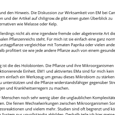
und den Hinweis. Die Diskussion zur Wirksamkeit von EM bei Can
en und der Artikel auf chiligrow.de gibt einen guten Überblick zu
ernativen wie Melasse oder Kelp.
llerdings nicht als eine irgendwie fremde oder abgetrennte Art di
len Pflanzenreichs steht. Für mich ist sie einfach eine ganz nor
urztagpflanze vergleichbar mit Tomaten Paprika oder vielen and
lb profitiert sie wie jede andere Pflanze auch von einem gesund
ist die des Holobionten. Die Pflanze und ihre Mikroorganismen 
ionierende Einheit. EM1 und aktiviertes EMa sind für mich kein
rn einfach ein Werkzeug um genau dieses Mikrobiom zu stärken
zu unterstützen und die Pflanze widerstandsfähiger gegenüber Str
n und Krankheitserregern zu machen.
 Menschen noch sehr wenig über die unglaublichen Komplexitäte
ufen. Die feinen Wechselwirkungen zwischen Mikroorganismen So
essreaktionen und vielem mehr. Studien sind oft begrenzt und k
n System nur unvollständig abbilden. Deshalb teile ich hier meine