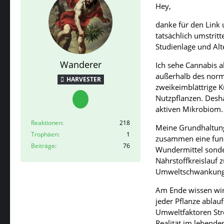
Hey,
danke für den Link 
tatsächlich umstritt
Studienlage und Alt
Wanderer
Ich sehe Cannabis a
außerhalb des norma
HARVESTER
zweikeimblättrige K
Nutzpflanzen. Desha
aktiven Mikrobiom.
Reaktionen
218
Meine Grundhaltung 
Trophäen
1
zusammen eine funkt
Beiträge
76
Wundermittel sonde
Nährstoffkreislauf 
Umweltschwankunge
Am Ende wissen wir
jeder Pflanze abla
Umweltfaktoren Str
Realität im lebende