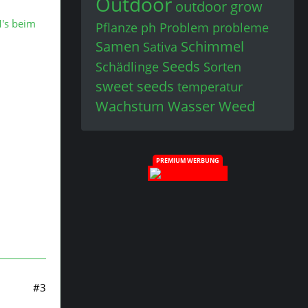
Outdoor
outdoor grow
's beim
Pflanze
ph
Problem
probleme
Samen
Schimmel
Sativa
Seeds
Schädlinge
Sorten
sweet seeds
temperatur
Wachstum
Wasser
Weed
PREMIUM WERBUNG
#3