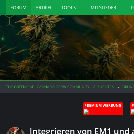
FORUM
ARTIKEL
TOOLS
MITGLIEDER
P
THE-GREENLEAF - CANNABIS GROW COMMUNITY
ZÜCHTEN
GRUN
PREMIUM WERBUNG
Integrieren von EM1 und 