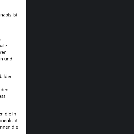
nabis ist
e
male
eren
en und
bilden
 den
ess
n die in
nnenlicht
önnen die