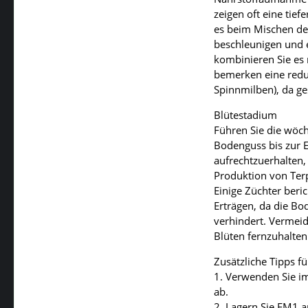
zeigen oft eine tie
es beim Mischen d
beschleunigen und 
kombinieren Sie es 
bemerken eine reduz
Spinnmilben), da ge
Blütestadium
Führen Sie die wöch
Bodenguss bis zur E
aufrechtzuerhalten,
Produktion von Ter
Einige Züchter ber
Erträgen, da die Bo
verhindert. Vermeid
Blüten fernzuhalten
Zusätzliche Tipps fü
1. Verwenden Sie i
ab.
2. Lagern Sie EM1 a