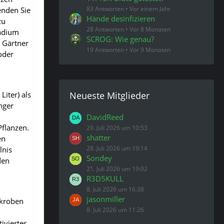
83 Antworten
Vor einem Jahr
enden Sie
Hände desinfizieren
zu
28 Antworten
Vor 8 Monaten
tadium
SCROG: Wie genau?
e Gärtner
19 Antworten
Vor 9 Monaten
oder
iter) als
Neueste Mitglieder
nger
DavidReed
flanzen.
29. Juli 2026 um 10:53
shatter
en
28. Juli 2026 um 19:14
lnis
Sondey
den
21. Juli 2026 um 19:02
R3D5KULL
8. Juli 2026 um 16:38
jasonmiller
ikroben
8. Juli 2026 um 11:26
iviertes