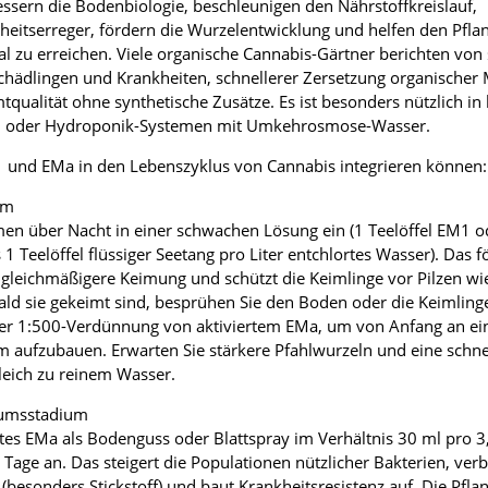
sern die Bodenbiologie, beschleunigen den Nährstoffkreislauf,
eitserreger, fördern die Wurzelentwicklung und helfen den Pflan
al zu erreichen. Viele organische Cannabis-Gärtner berichten von
chädlingen und Krankheiten, schnellerer Zersetzung organischer 
qualität ohne synthetische Zusätze. Es ist besonders nützlich i
n oder Hydroponik-Systemen mit Umkehrosmose-Wasser.
M1 und EMa in den Lebenszyklus von Cannabis integrieren können:
um
en über Nacht in einer schwachen Lösung ein (1 Teelöffel EM1 o
 1 Teelöffel flüssiger Seetang pro Liter entchlortes Wasser). Das f
 gleichmäßigere Keimung und schützt die Keimlinge vor Pilzen wi
ald sie gekeimt sind, besprühen Sie den Boden oder die Keimlinge
ner 1:500-Verdünnung von aktiviertem EMa, um von Anfang an ei
 aufzubauen. Erwarten Sie stärkere Pfahlwurzeln und eine schne
leich zu reinem Wasser.
tumsstadium
tes EMa als Bodenguss oder Blattspray im Verhältnis 30 ml pro 3,
 Tage an. Das steigert die Populationen nützlicher Bakterien, verb
besonders Stickstoff) und baut Krankheitsresistenz auf. Die Pfla