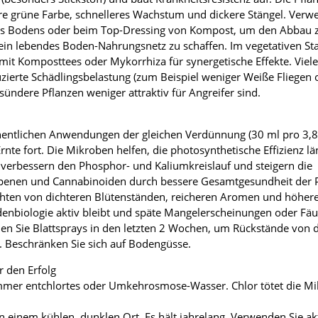
fere grüne Farbe, schnelleres Wachstum und dickere Stängel. Verw
es Bodens oder beim Top-Dressing von Kompost, um den Abbau 
ein lebendes Boden-Nahrungsnetz zu schaffen. Im vegetativen S
mit Komposttees oder Mykorrhiza für synergetische Effekte. Viel
ierte Schädlingsbelastung (zum Beispiel weniger Weiße Fliegen 
sündere Pflanzen weniger attraktiv für Angreifer sind.
entlichen Anwendungen der gleichen Verdünnung (30 ml pro 3,8 L
rnte fort. Die Mikroben helfen, die photosynthetische Effizienz lä
 verbessern den Phosphor- und Kaliumkreislauf und steigern die
penen und Cannabinoiden durch bessere Gesamtgesundheit der P
ichten von dichteren Blütenständen, reicheren Aromen und höher
denbiologie aktiv bleibt und späte Mangelerscheinungen oder Fäu
en Sie Blattsprays in den letzten 2 Wochen, um Rückstände von 
. Beschränken Sie sich auf Bodengüsse.
r den Erfolg
mmer entchlortes oder Umkehrosmose-Wasser. Chlor tötet die M
n einem kühlen, dunklen Ort. Es hält jahrelang. Verwenden Sie akt