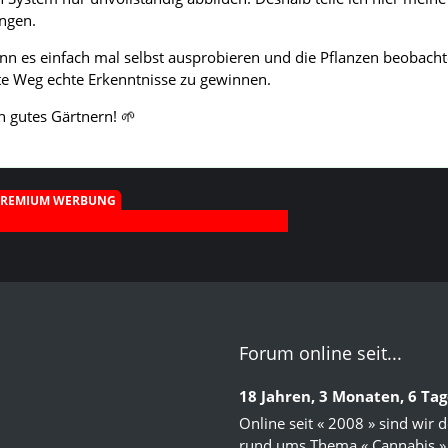
ngen.
ann es einfach mal selbst ausprobieren und die Pflanzen beobach
ste Weg echte Erkenntnisse zu gewinnen.
 gutes Gärtnern! 🌱
PREMIUM WERBUNG
Forum online seit...
18 Jahren, 3 Monaten, 6 Ta
Online seit « 2008 » sind wir
rund ums Thema « Cannabis »