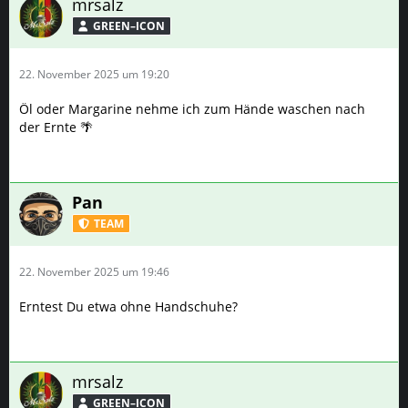
mrsalz
GREEN–ICON
22. November 2025 um 19:20
Öl oder Margarine nehme ich zum Hände waschen nach
der Ernte 🌴
Pan
TEAM
22. November 2025 um 19:46
Erntest Du etwa ohne Handschuhe?
mrsalz
GREEN–ICON