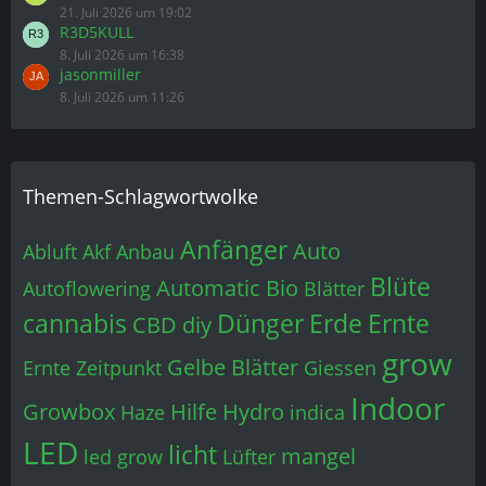
21. Juli 2026 um 19:02
R3D5KULL
8. Juli 2026 um 16:38
jasonmiller
8. Juli 2026 um 11:26
Themen-Schlagwortwolke
Anfänger
Auto
Abluft
Akf
Anbau
Blüte
Automatic
Bio
Autoflowering
Blätter
cannabis
Dünger
Erde
Ernte
CBD
diy
grow
Gelbe Blätter
Ernte Zeitpunkt
Giessen
Indoor
Growbox
Hilfe
Hydro
Haze
indica
LED
licht
mangel
led grow
Lüfter