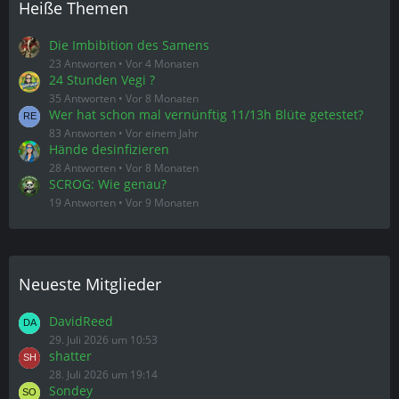
Heiße Themen
Die Imbibition des Samens
23 Antworten
Vor 4 Monaten
24 Stunden Vegi ?
35 Antworten
Vor 8 Monaten
Wer hat schon mal vernünftig 11/13h Blüte getestet?
83 Antworten
Vor einem Jahr
Hände desinfizieren
28 Antworten
Vor 8 Monaten
SCROG: Wie genau?
19 Antworten
Vor 9 Monaten
Neueste Mitglieder
DavidReed
29. Juli 2026 um 10:53
shatter
28. Juli 2026 um 19:14
Sondey