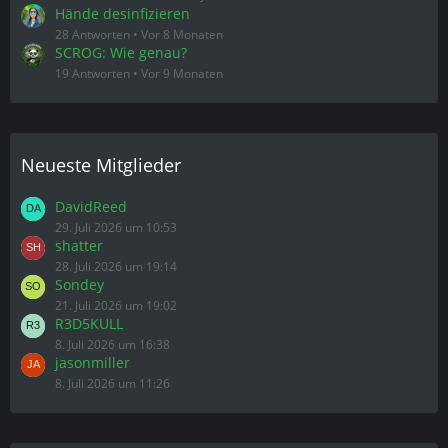
Hände desinfizieren
28 Antworten
Vor 8 Monaten
SCROG: Wie genau?
19 Antworten
Vor 9 Monaten
Neueste Mitglieder
DavidReed
29. Juli 2026 um 10:53
shatter
28. Juli 2026 um 19:14
Sondey
21. Juli 2026 um 19:02
R3D5KULL
8. Juli 2026 um 16:38
jasonmiller
8. Juli 2026 um 11:26