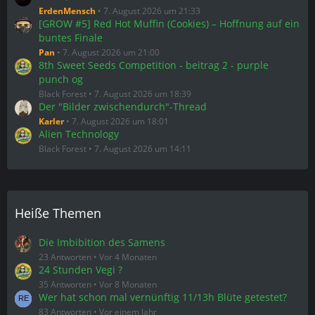
ErdenMensch
7. August 2026 um 21:33
[GROW #5] Red Hot Muffin (Cookies) – Hoffnung auf ein
buntes Finale
Pan
7. August 2026 um 21:00
8th Sweet Seeds Competition - beitrag 2 - purple
punch og
Black Forest
7. August 2026 um 18:39
Der "Bilder zwischendurch"-Thread
Karler
7. August 2026 um 18:01
Alien Technology
Black Forest
7. August 2026 um 14:11
Heiße Themen
Die Imbibition des Samens
23 Antworten
Vor 4 Monaten
24 Stunden Vegi ?
35 Antworten
Vor 8 Monaten
Wer hat schon mal vernünftig 11/13h Blüte getestet?
83 Antworten
Vor einem Jahr