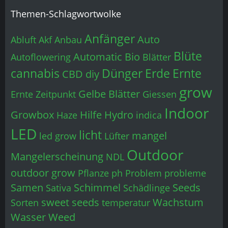
Themen-Schlagwortwolke
Anfänger
Auto
Abluft
Akf
Anbau
Blüte
Automatic
Bio
Autoflowering
Blätter
cannabis
Dünger
Erde
Ernte
CBD
diy
grow
Gelbe Blätter
Ernte Zeitpunkt
Giessen
Indoor
Growbox
Hilfe
Hydro
Haze
indica
LED
licht
mangel
led grow
Lüfter
Outdoor
Mangelerscheinung
NDL
outdoor grow
Pflanze
ph
Problem
probleme
Samen
Schimmel
Seeds
Sativa
Schädlinge
sweet seeds
Wachstum
Sorten
temperatur
Wasser
Weed