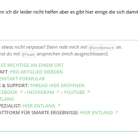
ich dir leider nicht helfen aber es gibt hier einige die sich dami
h etwas nicht verpasse? Dann rede mich mit
an.
@Goodpeace
nst du mit
ansprechen (mich ausgeschlossen!).
@Team
LES WICHTIGE AN EINEM ORT
AFT:
PRO-MITGLIED WERDEN
ONTAKT-FORMULAR
E & SUPPORT:
THREAD HIER ERÖFFNEN
CEBOOK
-
INSTAGRAM
-
YOUTUBE
NTLANG
PEZIALIST:
HIER ENTLANG
ATTFORM FÜR SMARTE ERGEBNISSE:
HIER ENTLANG