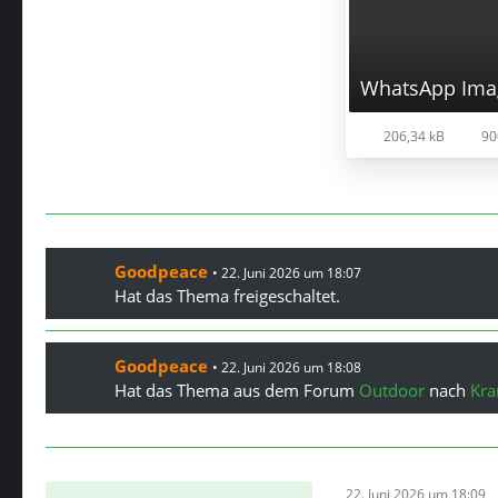
206,34 kB
90
Goodpeace
22. Juni 2026 um 18:07
Hat das Thema freigeschaltet.
Goodpeace
22. Juni 2026 um 18:08
Hat das Thema aus dem Forum
Outdoor
nach
Kra
22. Juni 2026 um 18:09