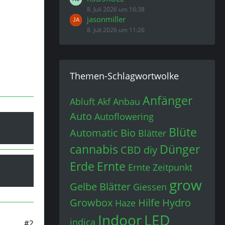
8. Juli 2026 um 16:38
jasonmiller
8. Juli 2026 um 11:26
Themen-Schlagwortwolke
Anfänger
Abluft
Akf
Anbau
Auto
Autoflowering
Blüte
Automatic
Bio
Blätter
cannabis
Dünger
CBD
diy
Erde
Ernte
Ernte Zeitpunkt
grow
Gelbe Blätter
Giessen
Growbox
Hilfe
Hydro
Haze
Indoor
LED
indica
#2