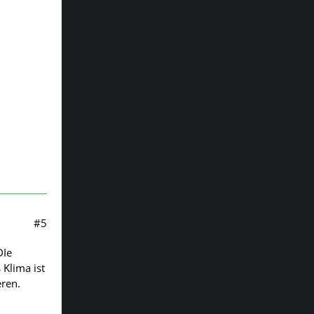
#5
DIe
 Klima ist
ren.