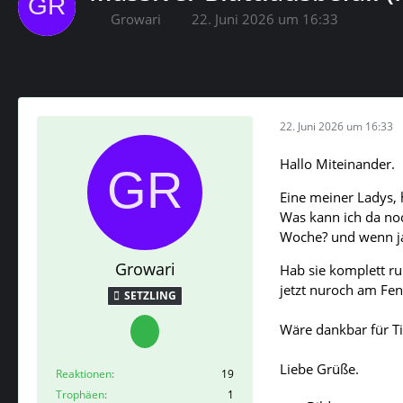
Growari
22. Juni 2026 um 16:33
22. Juni 2026 um 16:33
Hallo Miteinander.
Eine meiner Ladys, 
Was kann ich da noc
Woche? und wenn ja,
Growari
Hab sie komplett ru
jetzt nuroch am Fen
SETZLING
Wäre dankbar für T
Liebe Grüße.
Reaktionen
19
Trophäen
1