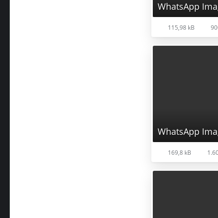
115,98 kB
90
169,8 kB
1.60