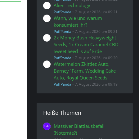
Alien Technology
PuffPanda
7. August 2026 um 09:21
Wann, wie und warum
konsumiert Ihr?
PuffPanda
7. August 2026 um 09:21
2x Money Bush Heavyweight
Seeds, 1x Cream Caramel CBD
Sweet Seed`s auf Erde
PuffPanda
7. August 2026 um 09:20
Watermelon Zkittlez Auto,
Barney`Farm, Wedding Cake
Auto, Royal Queen Seeds
PuffPanda
7. August 2026 um 09:19
Heiße Themen
Massiver Blattlausbefall
(Noternte?)