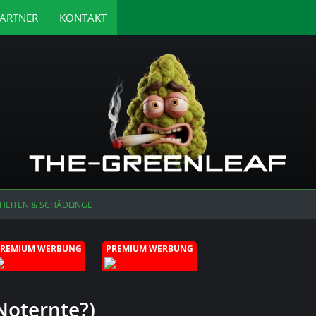
ARTNER
KONTAKT
HEITEN & SCHÄDLINGE
PREMIUM WERBUNG
PREMIUM WERBUNG
(Noternte?)