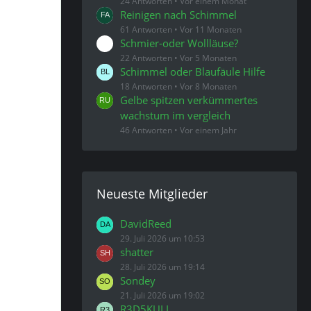
24 Antworten
Vor einem Monat
Reinigen nach Schimmel
61 Antworten
Vor 11 Monaten
Schmier-oder Wollläuse?
22 Antworten
Vor 5 Monaten
Schimmel oder Blaufäule Hilfe
18 Antworten
Vor 8 Monaten
Gelbe spitzen verkümmertes
wachstum im vergleich
46 Antworten
Vor einem Jahr
Neueste Mitglieder
DavidReed
29. Juli 2026 um 10:53
shatter
28. Juli 2026 um 19:14
Sondey
21. Juli 2026 um 19:02
R3D5KULL