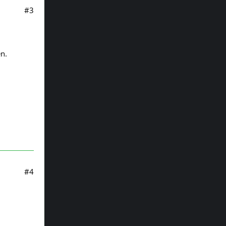
#3
en.
#4