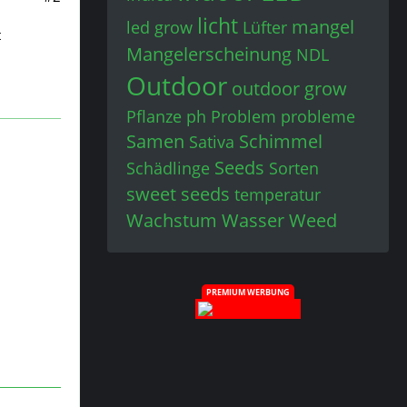
licht
mangel
led grow
Lüfter
t
Mangelerscheinung
NDL
Outdoor
outdoor grow
Pflanze
ph
Problem
probleme
Samen
Schimmel
Sativa
Seeds
Schädlinge
Sorten
sweet seeds
temperatur
Wachstum
Wasser
Weed
PREMIUM WERBUNG