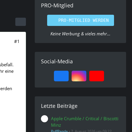
PRO-Mitglied
PRO-MITGLIED WERDEN
Keine Werbung & vieles mehr...
#1
Social-Media
befall.
hr eine
werden
Letzte Beiträge
Apple Crumble / Critical / Biscotti
Minz
PuffPanda
7. August 2026 um 09:22