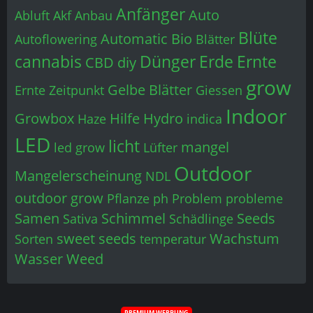
Anfänger
Auto
Abluft
Akf
Anbau
Blüte
Automatic
Bio
Autoflowering
Blätter
cannabis
Dünger
Erde
Ernte
CBD
diy
grow
Gelbe Blätter
Ernte Zeitpunkt
Giessen
Indoor
Growbox
Hilfe
Hydro
Haze
indica
LED
licht
mangel
led grow
Lüfter
Outdoor
Mangelerscheinung
NDL
outdoor grow
Pflanze
ph
Problem
probleme
Samen
Schimmel
Seeds
Sativa
Schädlinge
sweet seeds
Wachstum
Sorten
temperatur
Wasser
Weed
PREMIUM WERBUNG