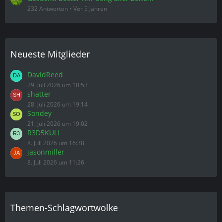
232 Antworten
Vor 5 Jahren
Neueste Mitglieder
DavidReed
29. Juli 2026 um 10:53
shatter
28. Juli 2026 um 19:14
Sondey
21. Juli 2026 um 19:02
R3D5KULL
8. Juli 2026 um 16:38
jasonmiller
8. Juli 2026 um 11:26
Themen-Schlagwortwolke