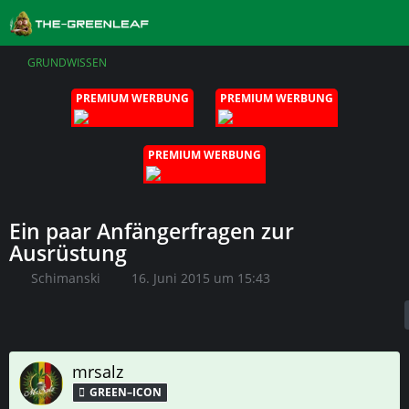
GRUNDWISSEN
PREMIUM WERBUNG
PREMIUM WERBUNG
PREMIUM WERBUNG
Ein paar Anfängerfragen zur
Ausrüstung
Schimanski
16. Juni 2015 um 15:43
mrsalz
GREEN–ICON