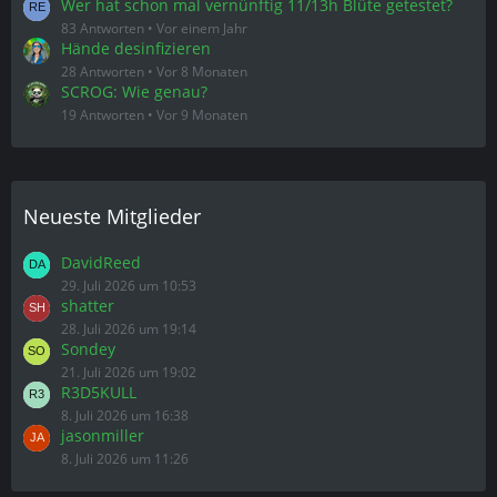
Wer hat schon mal vernünftig 11/13h Blüte getestet?
83 Antworten
Vor einem Jahr
Hände desinfizieren
28 Antworten
Vor 8 Monaten
SCROG: Wie genau?
19 Antworten
Vor 9 Monaten
Neueste Mitglieder
DavidReed
29. Juli 2026 um 10:53
shatter
28. Juli 2026 um 19:14
Sondey
21. Juli 2026 um 19:02
R3D5KULL
8. Juli 2026 um 16:38
jasonmiller
8. Juli 2026 um 11:26