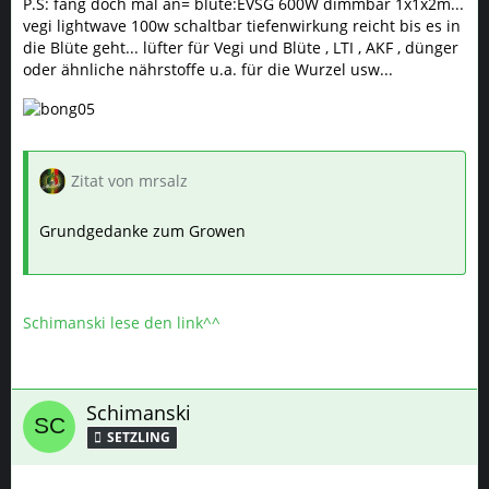
P.S: fang doch mal an= blüte:EVSG 600W dimmbar 1x1x2m...
vegi lightwave 100w schaltbar tiefenwirkung reicht bis es in
die Blüte geht... lüfter für Vegi und Blüte , LTI , AKF , dünger
oder ähnliche nährstoffe u.a. für die Wurzel usw...
Zitat von mrsalz
Grundgedanke zum Growen
Schimanski lese den link^^
Schimanski
SETZLING