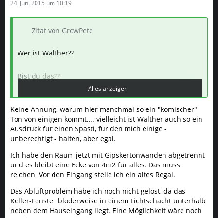
24. Juni 2015 um 10:19
Zitat von GrowPete
Wer ist Walther??
Bist du das??
Alles anzeigen
Ich habe nun mal besoffen mitgelesen und muß
Keine Ahnung, warum hier manchmal so ein "komischer"
feststellen das du immer wieder auf deinen Großen
Ton von einigen kommt.... vielleicht ist Walther auch so ein
Raum hinaus willst oder bist...
Ausdruck für einen Spasti, für den mich einige -
unberechtigt - halten, aber egal.
Genauso deine ganzen entschuldigungen sprechen
schreiben reden noch von einer Gewissen unreife (Alter
Ich habe den Raum jetzt mit Gipskertonwänden abgetrennt
oder doch das nicht vorhandene know how oder
und es bleibt eine Ecke von 4m2 für alles. Das muss
skill(sind wir nun schon Zocker??))
reichen. Vor den Eingang stelle ich ein altes Regal.
Das Abluftproblem habe ich noch nicht gelöst, da das
Wir haben einen Downloadbereich( zu finden sehr viele
Keller-Fenster blöderweise in einem Lichtschacht unterhalb
infos)
neben dem Hauseingang liegt. Eine Möglichkeit wäre noch
Du hast hier mehr als genug Tipps bekommen die auch