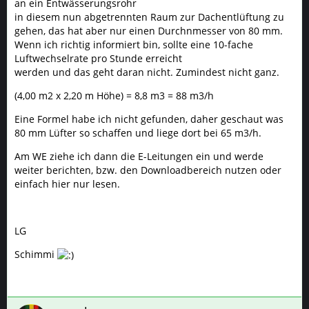
an ein Entwässerungsrohr
locker und leicht übernommen hätten werden können...
in diesem nun abgetrennten Raum zur Dachentlüftung zu
gehen, das hat aber nur einen Durchnmesser von 80 mm.
Wenn ich richtig informiert bin, sollte eine 10-fache
Luftwechselrate pro Stunde erreicht
werden und das geht daran nicht. Zumindest nicht ganz.
P.S: fang doch mal an= blüte:EVSG 600W dimmbar
1x1x2m... vegi lightwave 100w schaltbar tiefenwirkung
(4,00 m2 x 2,20 m Höhe) = 8,8 m3 = 88 m3/h
reicht bis es in die Blüte geht... lüfter für Vegi und Blüte
, LTI , AKF , dünger oder ähnliche nährstoffe u.a. für die
Eine Formel habe ich nicht gefunden, daher geschaut was
Wurzel usw...
80 mm Lüfter so schaffen und liege dort bei 65 m3/h.
Am WE ziehe ich dann die E-Leitungen ein und werde
weiter berichten, bzw. den Downloadbereich nutzen oder
einfach hier nur lesen.
LG
Schimanski lese den link^^
Schimmi