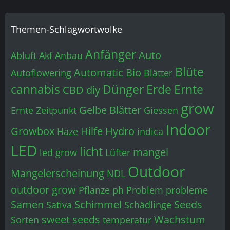
Themen-Schlagwortwolke
Anfänger
Auto
Abluft
Akf
Anbau
Blüte
Automatic
Bio
Autoflowering
Blätter
cannabis
Dünger
Erde
Ernte
CBD
diy
grow
Gelbe Blätter
Ernte Zeitpunkt
Giessen
Indoor
Growbox
Hilfe
Hydro
Haze
indica
LED
licht
mangel
led grow
Lüfter
Outdoor
Mangelerscheinung
NDL
outdoor grow
Pflanze
ph
Problem
probleme
Samen
Schimmel
Seeds
Sativa
Schädlinge
sweet seeds
Wachstum
Sorten
temperatur