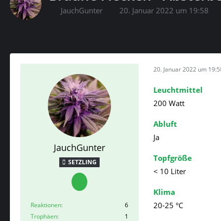
JauchGunter
20. Januar 2022 um 19:58
20. Januar 2022 um 19:5
Leuchtmittel
200 Watt
Abluft
Ja
JauchGunter
Topfgröße
SETZLING
< 10 Liter
Klima
20-25 °C
Reaktionen
6
Trophäen
1