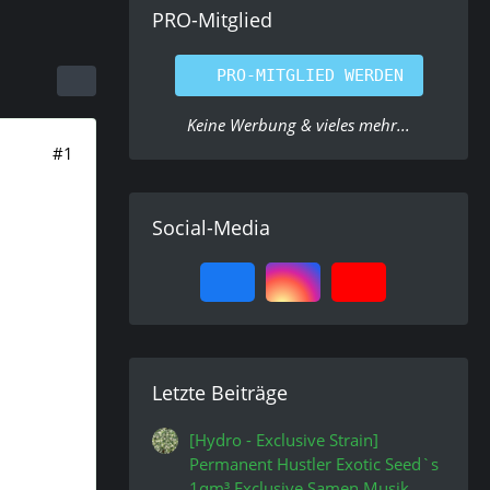
PRO-Mitglied
PRO-MITGLIED WERDEN
Keine Werbung & vieles mehr...
#1
Social-Media
Letzte Beiträge
[Hydro - Exclusive Strain]
Permanent Hustler Exotic Seed`s
1qm³ Exclusive Samen Musik