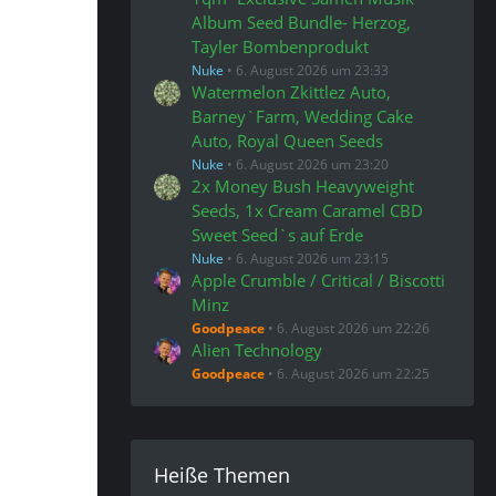
Album Seed Bundle- Herzog,
Tayler Bombenprodukt
Nuke
6. August 2026 um 23:33
Watermelon Zkittlez Auto,
Barney`Farm, Wedding Cake
Auto, Royal Queen Seeds
Nuke
6. August 2026 um 23:20
2x Money Bush Heavyweight
Seeds, 1x Cream Caramel CBD
Sweet Seed`s auf Erde
Nuke
6. August 2026 um 23:15
Apple Crumble / Critical / Biscotti
Minz
Goodpeace
6. August 2026 um 22:26
Alien Technology
Goodpeace
6. August 2026 um 22:25
Heiße Themen