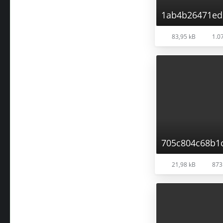
1ab4b26471ed
83,95 kB
1.07
705c804c68b1
21,98 kB
873