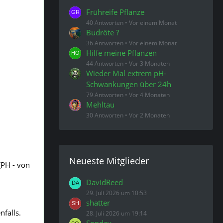
Frühreife Pflanze
40 Antworten
Vor einem Monat
Budröte ?
36 Antworten
Vor einem Monat
Hilfe meine Pflanzen
44 Antworten
Vor 3 Monaten
Wieder Mal extrem pH-
Schwankungen über 24h
79 Antworten
Vor 4 Monaten
Mehltau
30 Antworten
Vor 2 Monaten
Neueste Mitglieder
(PH - von
DavidReed
29. Juli 2026 um 10:53
shatter
nfalls.
28. Juli 2026 um 19:14