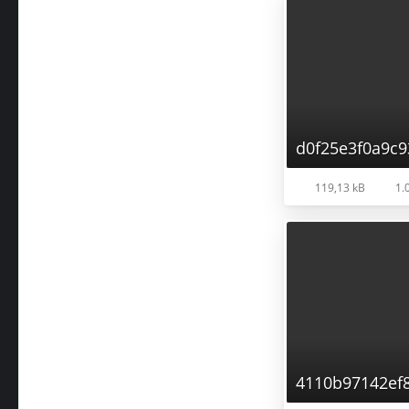
d0f25e3f0a9c
119,13 kB
1.
4110b97142ef