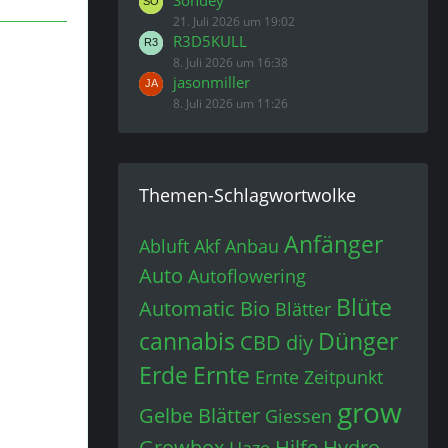
Sondey
21. Juli 2026 um 19:02
R3D5KULL
8. Juli 2026 um 16:38
jasonmiller
8. Juli 2026 um 11:26
Themen-Schlagwortwolke
Anfänger
Abluft
Akf
Anbau
Auto
Autoflowering
Blüte
Automatic
Bio
Blätter
cannabis
Dünger
CBD
diy
Erde
Ernte
Ernte Zeitpunkt
grow
Gelbe Blätter
Giessen
Growbox
Hilfe
Hydro