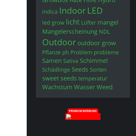
Haze
Indoor
LED
indica
licht
mangel
led grow
Lüfter
Mangelerscheinung
NDL
Outdoor
outdoor grow
Pflanze
ph
Problem
probleme
Samen
Schimmel
Sativa
Seeds
Schädlinge
Sorten
sweet seeds
temperatur
Wachstum
Wasser
Weed
PREMIUM WERBUNG