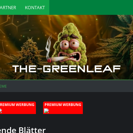
ARTNER
KONTAKT
EME
PREMIUM WERBUNG
PREMIUM WERBUNG
ende Blätter