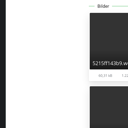
Bilder
5215ff143b9.
60,31 kB
1.22