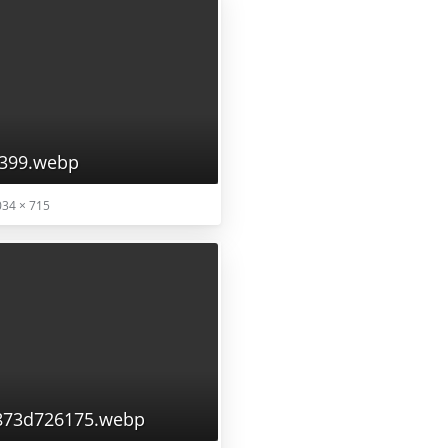
9399.webp
034 × 715
873d726175.webp