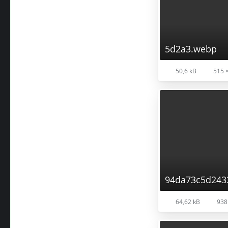
5d2a3.webp
50,6 kB
515 
94da73c5d243
64,62 kB
938