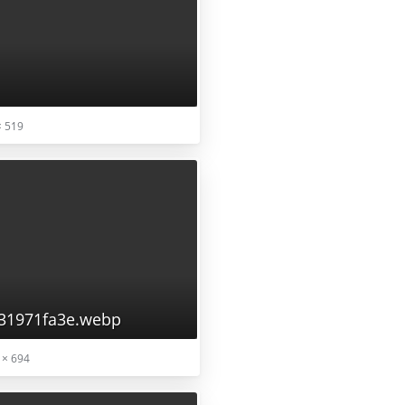
× 519
31971fa3e.webp
 × 694