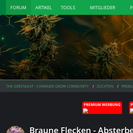
FORUM
ARTIKEL
TOOLS
MITGLIEDER
P
THE-GREENLEAF - CANNABIS GROW COMMUNITY
ZÜCHTEN
PROBL
PREMIUM WERBUNG
Braune Flecken - Absterb