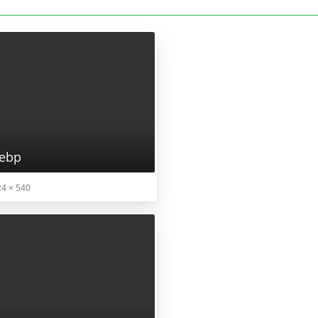
webp
4 × 540