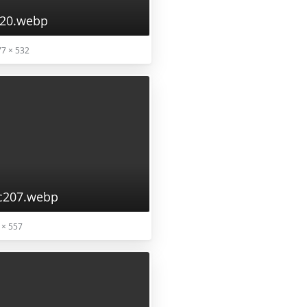
20.webp
7 × 532
c207.webp
 × 557