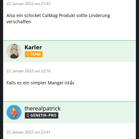
22. Januar 2022 um 21:42
Also ein schicket CalMag Produkt sollte Linderung
verschaffen
Karler
TEAM
22. Januar 2022 um 22:16
Falls es ein simpler Mangel ist👍
therealpatrick
GENETIK–PRO
22. Januar 2022 um 22:41