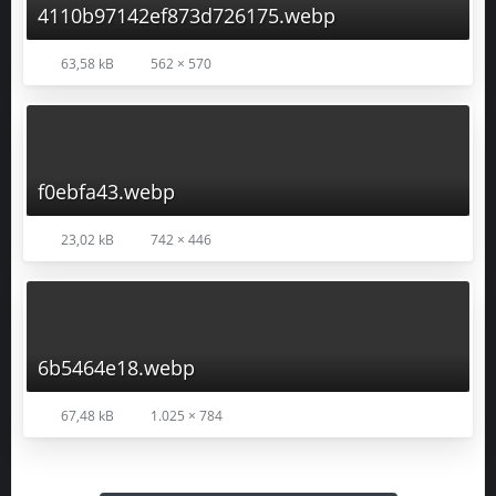
4110b97142ef873d726175.webp
63,58 kB
562 × 570
f0ebfa43.webp
23,02 kB
742 × 446
6b5464e18.webp
67,48 kB
1.025 × 784