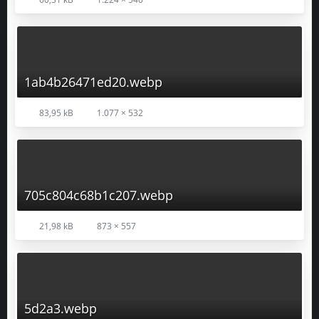
1ab4b26471ed20.webp
83,95 kB
1.077 × 532
705c804c68b1c207.webp
21,98 kB
873 × 557
5d2a3.webp