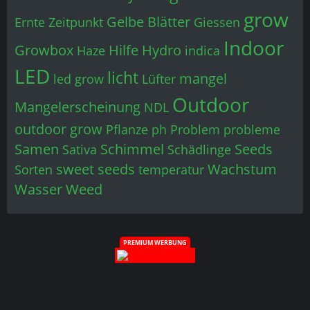
grow
Gelbe Blätter
Ernte Zeitpunkt
Giessen
Indoor
Growbox
Hilfe
Hydro
Haze
indica
LED
licht
mangel
led grow
Lüfter
Outdoor
Mangelerscheinung
NDL
outdoor grow
Pflanze
ph
Problem
probleme
Samen
Schimmel
Seeds
Sativa
Schädlinge
sweet seeds
Wachstum
Sorten
temperatur
Wasser
Weed
PREMIUM WERBUNG