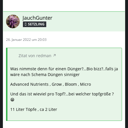
JauchGunter
SETZLING
26. Januar 2022 um 20:03
Zitat von redman
Was nimmste denn für einen Dünger?…Bio bizz?..falls ja
wäre nach Schema Düngen sinniger
Advanced Nutrients , Grow , Bloom , Micro
Und das ist wieviel pro Topf?…bei welcher topfgröße ?
😁
11 Liter Töpfe , ca 2 Liter