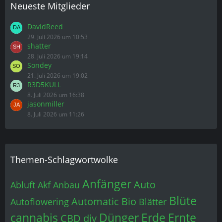
Neueste Mitglieder
DavidReed
29. Juli 2026 um 10:53
shatter
28. Juli 2026 um 19:14
Sondey
21. Juli 2026 um 19:02
R3D5KULL
8. Juli 2026 um 16:38
jasonmiller
8. Juli 2026 um 11:26
Themen-Schlagwortwolke
Anfänger
Auto
Abluft
Akf
Anbau
Blüte
Automatic
Bio
Autoflowering
Blätter
cannabis
Dünger
Erde
Ernte
CBD
diy