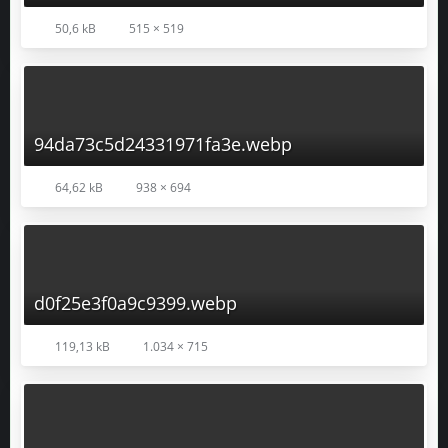
50,6 kB
515 × 519
94da73c5d24331971fa3e.webp
64,62 kB
938 × 694
d0f25e3f0a9c9399.webp
119,13 kB
1.034 × 715