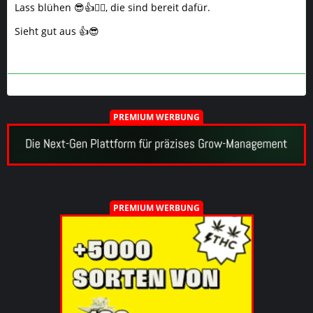
Lass blühen 😎👍🙋‍♂️, die sind bereit dafür.
Sieht gut aus 👍😎
PREMIUM WERBUNG
PREMIUM WERBUNG