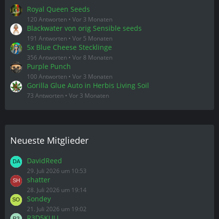
Royal Queen Seeds
120 Antworten
Vor 3 Monaten
Blackwater von orig Sensible seeds
191 Antworten
Vor 5 Monaten
5x Blue Cheese Stecklinge
356 Antworten
Vor 8 Monaten
Purple Punch
100 Antworten
Vor 3 Monaten
Gorilla Glue Auto in Herbis Living Soil
73 Antworten
Vor 3 Monaten
Neueste Mitglieder
DavidReed
29. Juli 2026 um 10:53
shatter
28. Juli 2026 um 19:14
Sondey
21. Juli 2026 um 19:02
R3D5KULL