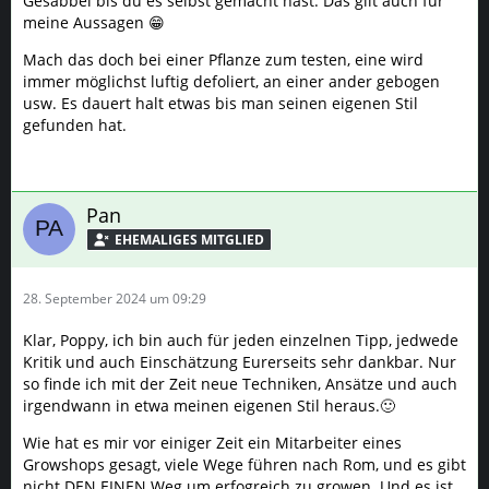
Gesabbel bis du es selbst gemacht hast. Das gilt auch für
meine Aussagen 😁
Mach das doch bei einer Pflanze zum testen, eine wird
immer möglichst luftig defoliert, an einer ander gebogen
usw. Es dauert halt etwas bis man seinen eigenen Stil
gefunden hat.
Pan
28. September 2024 um 09:29
Klar, Poppy, ich bin auch für jeden einzelnen Tipp, jedwede
Kritik und auch Einschätzung Eurerseits sehr dankbar. Nur
so finde ich mit der Zeit neue Techniken, Ansätze und auch
irgendwann in etwa meinen eigenen Stil heraus.🙂
Wie hat es mir vor einiger Zeit ein Mitarbeiter eines
Growshops gesagt, viele Wege führen nach Rom, und es gibt
nicht DEN EINEN Weg um erfogreich zu growen. Und es ist,