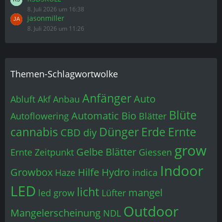
8. Juli 2026 um 16:38
jasonmiller
8. Juli 2026 um 11:26
Themen-Schlagwortwolke
Anfänger
Auto
Abluft
Akf
Anbau
Blüte
Automatic
Bio
Autoflowering
Blätter
cannabis
Dünger
Erde
Ernte
CBD
diy
grow
Gelbe Blätter
Ernte Zeitpunkt
Giessen
Indoor
Growbox
Hilfe
Hydro
Haze
indica
LED
licht
mangel
led grow
Lüfter
Outdoor
Mangelerscheinung
NDL