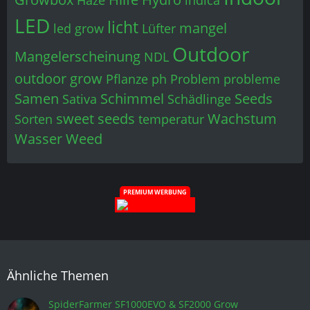
Haze
indica
LED
licht
mangel
led grow
Lüfter
Outdoor
Mangelerscheinung
NDL
outdoor grow
Pflanze
ph
Problem
probleme
Samen
Schimmel
Seeds
Sativa
Schädlinge
sweet seeds
Wachstum
Sorten
temperatur
Wasser
Weed
PREMIUM WERBUNG
Ähnliche Themen
SpiderFarmer SF1000EVO & SF2000 Grow