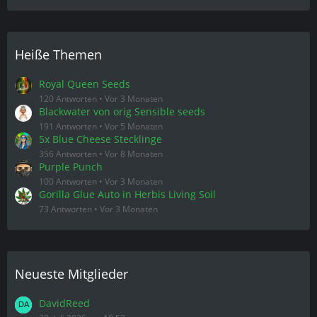
Heiße Themen
Royal Queen Seeds
120 Antworten
Vor 3 Monaten
Blackwater von orig Sensible seeds
191 Antworten
Vor 5 Monaten
5x Blue Cheese Stecklinge
356 Antworten
Vor 8 Monaten
Purple Punch
100 Antworten
Vor 3 Monaten
Gorilla Glue Auto in Herbis Living Soil
73 Antworten
Vor 3 Monaten
Neueste Mitglieder
DavidReed