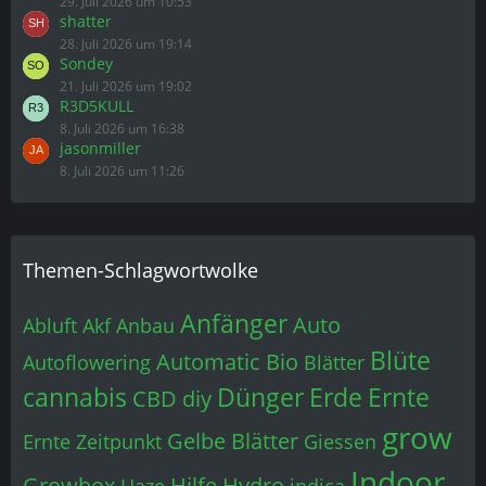
29. Juli 2026 um 10:53
shatter
28. Juli 2026 um 19:14
Sondey
21. Juli 2026 um 19:02
R3D5KULL
8. Juli 2026 um 16:38
jasonmiller
8. Juli 2026 um 11:26
Themen-Schlagwortwolke
Anfänger
Auto
Abluft
Akf
Anbau
Blüte
Automatic
Bio
Autoflowering
Blätter
cannabis
Dünger
Erde
Ernte
CBD
diy
grow
Gelbe Blätter
Ernte Zeitpunkt
Giessen
Indoor
Growbox
Hilfe
Hydro