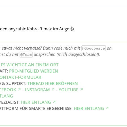
n den anycubic Kobra 3 max im Auge 👍
h etwas nicht verpasse? Dann rede mich mit
an.
@Goodpeace
nst du mit
ansprechen (mich ausgeschlossen!).
@Team
LES WICHTIGE AN EINEM ORT
AFT:
PRO-MITGLIED WERDEN
ONTAKT-FORMULAR
E & SUPPORT:
THREAD HIER ERÖFFNEN
CEBOOK
-
INSTAGRAM
-
YOUTUBE
NTLANG
PEZIALIST:
HIER ENTLANG
ATTFORM FÜR SMARTE ERGEBNISSE:
HIER ENTLANG