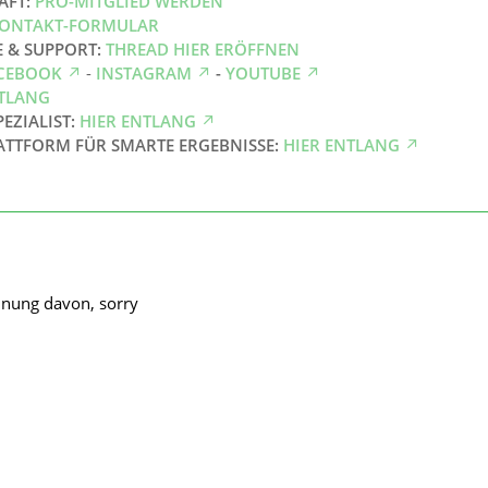
AFT:
PRO-MITGLIED WERDEN
ONTAKT-FORMULAR
E & SUPPORT:
THREAD HIER ERÖFFNEN
CEBOOK
-
INSTAGRAM
-
YOUTUBE
NTLANG
PEZIALIST:
HIER ENTLANG
ATTFORM FÜR SMARTE ERGEBNISSE:
HIER ENTLANG
hnung davon, sorry