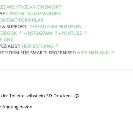
LES WICHTIGE AN EINEM ORT
AFT:
PRO-MITGLIED WERDEN
ONTAKT-FORMULAR
E & SUPPORT:
THREAD HIER ERÖFFNEN
CEBOOK
-
INSTAGRAM
-
YOUTUBE
NTLANG
PEZIALIST:
HIER ENTLANG
ATTFORM FÜR SMARTE ERGEBNISSE:
HIER ENTLANG
 der Toilette selbst ein 3D-Drucker… 🤣
ne Ahnung davon.