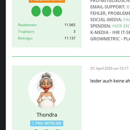
PRO-MITGLIEDSCH
EMAIL-SUPPORT:
K
FEHLER, PROBLEM
SOCIAL-MEDIA:
FA
Reaktionen
11.065
SPENDEN:
HIER E
Trophäen
3
K-MEDIA - IHR IT-S
Beiträge
11.137
GROWMETRIC - PL
25. April 2025 um 12:17
leider auch keine a
Thondra
PRO–MITGLIED