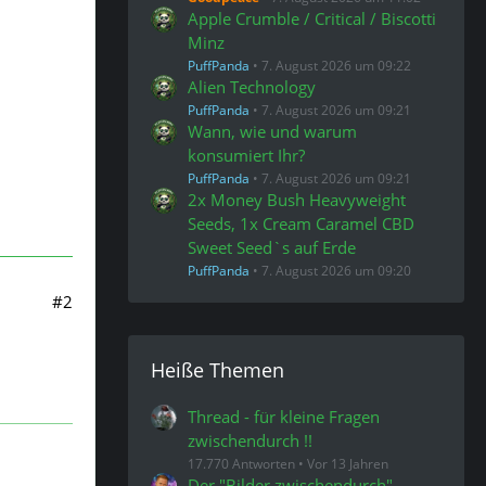
Apple Crumble / Critical / Biscotti
Minz
PuffPanda
7. August 2026 um 09:22
Alien Technology
PuffPanda
7. August 2026 um 09:21
Wann, wie und warum
konsumiert Ihr?
PuffPanda
7. August 2026 um 09:21
2x Money Bush Heavyweight
Seeds, 1x Cream Caramel CBD
Sweet Seed`s auf Erde
PuffPanda
7. August 2026 um 09:20
#2
Heiße Themen
Thread - für kleine Fragen
zwischendurch !!
17.770 Antworten
Vor 13 Jahren
Der "Bilder zwischendurch"-