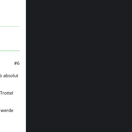
#6
b absolut
Trottel
, werde