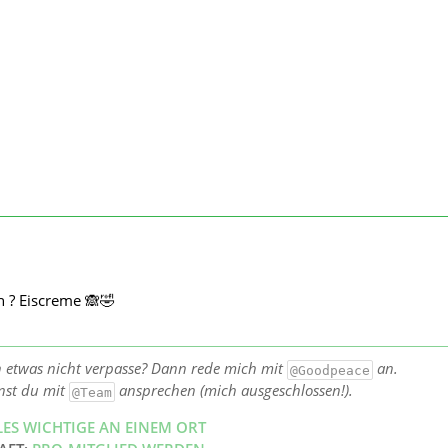
 ? Eiscreme 🙈🤣
h etwas nicht verpasse? Dann rede mich mit
an.
@Goodpeace
nst du mit
ansprechen (mich ausgeschlossen!).
@Team
LES WICHTIGE AN EINEM ORT