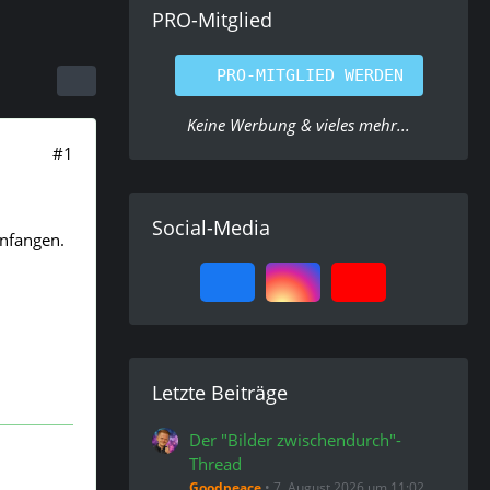
PRO-Mitglied
PRO-MITGLIED WERDEN
Keine Werbung & vieles mehr...
#1
Social-Media
anfangen.
Letzte Beiträge
Der "Bilder zwischendurch"-
Thread
Goodpeace
7. August 2026 um 11:02