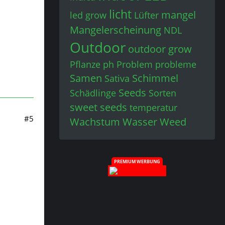
licht
mangel
led grow
Lüfter
Mangelerscheinung
NDL
Outdoor
outdoor grow
Pflanze
ph
Problem
probleme
Samen
Schimmel
Sativa
Seeds
Schädlinge
Sorten
sweet seeds
temperatur
#5
Wachstum
Wasser
Weed
PREMIUM WERBUNG