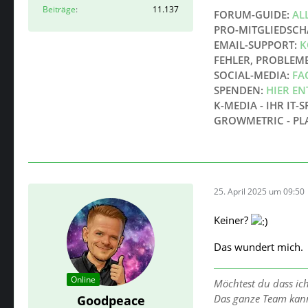
Beiträge
11.137
FORUM-GUIDE:
AL
PRO-MITGLIEDSCH
EMAIL-SUPPORT:
K
FEHLER, PROBLEM
SOCIAL-MEDIA:
FA
SPENDEN:
HIER E
K-MEDIA - IHR IT-S
GROWMETRIC - PL
25. April 2025 um 09:50
Keiner?
Das wundert mich.
Online
Möchtest du dass ic
Das ganze Team kan
Goodpeace