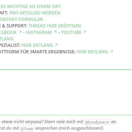
LES WICHTIGE AN EINEM ORT
AFT:
PRO-MITGLIED WERDEN
ONTAKT-FORMULAR
E & SUPPORT:
THREAD HIER ERÖFFNEN
CEBOOK
-
INSTAGRAM
-
YOUTUBE
NTLANG
PEZIALIST:
HIER ENTLANG
ATTFORM FÜR SMARTE ERGEBNISSE:
HIER ENTLANG
h etwas nicht verpasse? Dann rede mich mit
an.
@Goodpeace
nst du mit
ansprechen (mich ausgeschlossen!).
@Team