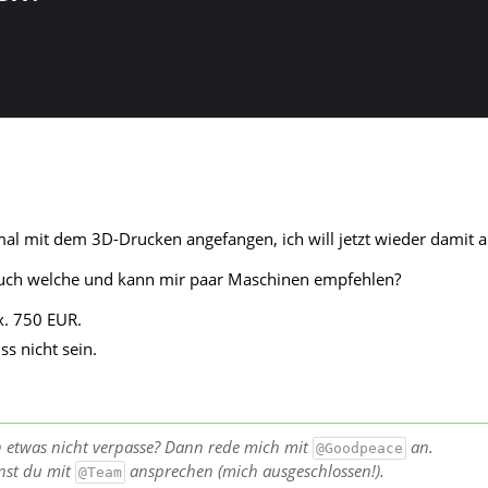
mal mit dem 3D-Drucken angefangen, ich will jetzt wieder damit 
uch welche und kann mir paar Maschinen empfehlen?
x. 750 EUR.
s nicht sein.
h etwas nicht verpasse? Dann rede mich mit
an.
@Goodpeace
nst du mit
ansprechen (mich ausgeschlossen!).
@Team