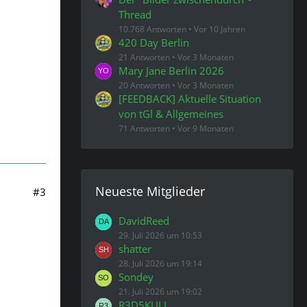
Thread
10.768 Antworten
Vor 10 Jahren
420 Day Berlin
21 Antworten
Vor 3 Monaten
Mary Jane Berlin 2026
20 Antworten
Vor 3 Monaten
[FEEDBACK] Aktuelle Situation
von tGl & Allgemeines
71 Antworten
Vor 9 Monaten
Neueste Mitglieder
#3
DavidReed
29. Juli 2026 um 10:53
shatter
28. Juli 2026 um 19:14
Sondey
21. Juli 2026 um 19:02
R3D5KULL