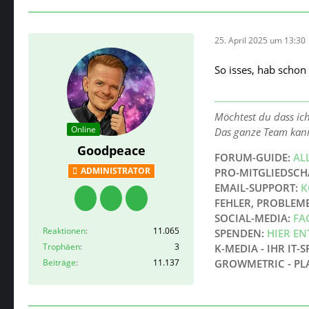
25. April 2025 um 13:30
So isses, hab scho
Möchtest du dass ic
Online
Das ganze Team kan
Goodpeace
FORUM-GUIDE:
AL
ADMINISTRATOR
PRO-MITGLIEDSCH
EMAIL-SUPPORT:
K
FEHLER, PROBLEM
SOCIAL-MEDIA:
FA
Reaktionen
11.065
SPENDEN:
HIER E
Trophäen
3
K-MEDIA - IHR IT-S
Beiträge
11.137
GROWMETRIC - PL