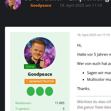
Goodpeace
18. April 2025 um 11:19
18. April 2025 um 11:19
Hi,
Hatte vor 5 Jahren 
Wer von euch hat a
Online
Sagen wir ma
Goodpeace
Multicolor mus
ADMINISTRATOR
Thanks.
Möchtest du dass ic
Reaktionen
11.065
Das ganze Team kan
Trophäen
3