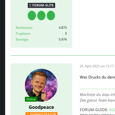
FORUM–ELITE
Reaktionen
4.873
Trophäen
3
Beiträge
5.974
25. April 2025 um 12:17
Was Drucks du denn
Möchtest du dass ic
Online
Das ganze Team kan
Goodpeace
FORUM-GUIDE:
AL
ADMINISTRATOR