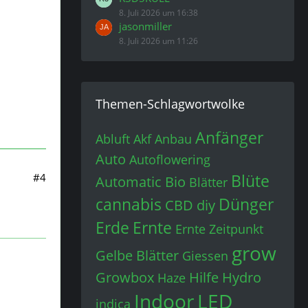
8. Juli 2026 um 16:38
jasonmiller
8. Juli 2026 um 11:26
Themen-Schlagwortwolke
Anfänger
Abluft
Akf
Anbau
Auto
Autoflowering
Blüte
#4
Automatic
Bio
Blätter
cannabis
Dünger
CBD
diy
Erde
Ernte
Ernte Zeitpunkt
grow
Gelbe Blätter
Giessen
Growbox
Hilfe
Hydro
Haze
Indoor
LED
indica