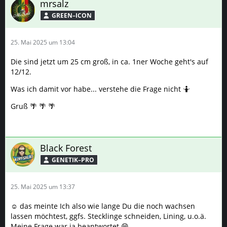
mrsalz
GREEN–ICON
25. Mai 2025 um 13:04
Die sind jetzt um 25 cm groß, in ca. 1ner Woche geht's auf
12/12.
Was ich damit vor habe... verstehe die Frage nicht 🤷
Gruß 🌴 🌴 🌴
Black Forest
GENETIK–PRO
25. Mai 2025 um 13:37
☺️ das meinte Ich also wie lange Du die noch wachsen
lassen möchtest, ggfs. Stecklinge schneiden, Lining, u.o.ä.
Meine Frage war ja beantwortet 😁