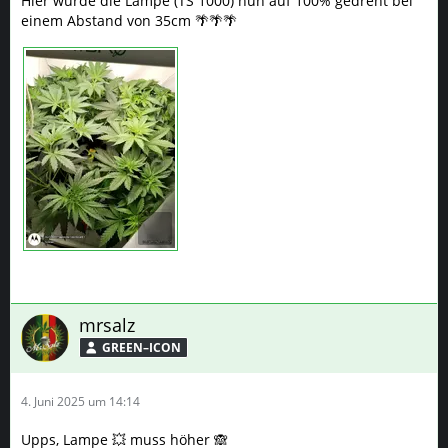
Hier wurde die Lampe (TS 1000) nun auf 100% gedreht bei
einem Abstand von 35cm 🌴🌴🌴
mrsalz
GREEN–ICON
4. Juni 2025 um 14:14
Upps, Lampe 💥 muss höher 🙈