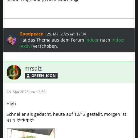
Goodpeace
25. Mai 2025 um 17:04
Hat das Thema aus dem Forum
Indoor
nach
Indoor
(Aktiv)
verschoben.
mrsalz
GREEN–ICON
28. Mai 2025 um 13:59
High
Schneller als gedacht, heute auf 12/12 gestellt, morgen ist
BT 1 🌴🌴🌴🌴