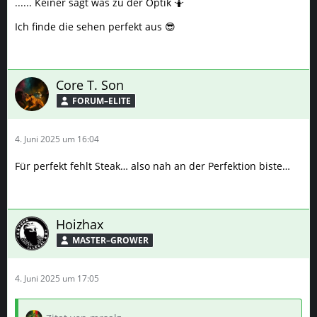
...... Keiner sagt was zu der Optik 🤷
Ich finde die sehen perfekt aus 😎
Core T. Son
FORUM–ELITE
4. Juni 2025 um 16:04
Für perfekt fehlt Steak… also nah an der Perfektion biste…
Hoizhax
MASTER–GROWER
4. Juni 2025 um 17:05