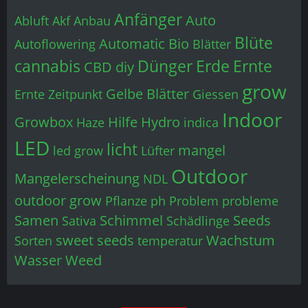
Anfänger
Auto
Abluft
Akf
Anbau
Blüte
Automatic
Bio
Autoflowering
Blätter
cannabis
Dünger
Erde
Ernte
CBD
diy
grow
Gelbe Blätter
Ernte Zeitpunkt
Giessen
Indoor
Growbox
Hilfe
Hydro
Haze
indica
LED
licht
mangel
led grow
Lüfter
Outdoor
Mangelerscheinung
NDL
outdoor grow
Pflanze
ph
Problem
probleme
Samen
Schimmel
Seeds
Sativa
Schädlinge
sweet seeds
Wachstum
Sorten
temperatur
Wasser
Weed