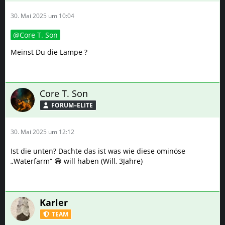
30. Mai 2025 um 10:04
Core T. Son
Meinst Du die Lampe ?
Core T. Son
FORUM–ELITE
30. Mai 2025 um 12:12
Ist die unten? Dachte das ist was wie diese ominöse
„Waterfarm“ 😅 will haben (Will, 3Jahre)
Karler
TEAM