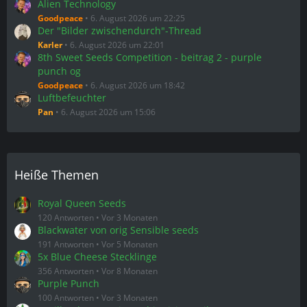
Alien Technology
Goodpeace
6. August 2026 um 22:25
Der "Bilder zwischendurch"-Thread
Karler
6. August 2026 um 22:01
8th Sweet Seeds Competition - beitrag 2 - purple
punch og
Goodpeace
6. August 2026 um 18:42
Luftbefeuchter
Pan
6. August 2026 um 15:06
Heiße Themen
Royal Queen Seeds
120 Antworten
Vor 3 Monaten
Blackwater von orig Sensible seeds
191 Antworten
Vor 5 Monaten
5x Blue Cheese Stecklinge
356 Antworten
Vor 8 Monaten
Purple Punch
100 Antworten
Vor 3 Monaten