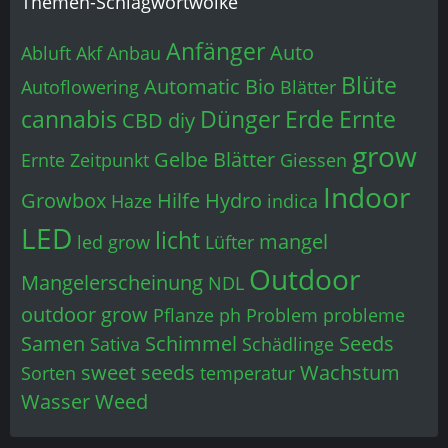
Themen-Schlagwortwolke
Anfänger
Auto
Abluft
Akf
Anbau
Blüte
Automatic
Bio
Autoflowering
Blätter
cannabis
Dünger
Erde
Ernte
CBD
diy
grow
Gelbe Blätter
Ernte Zeitpunkt
Giessen
Indoor
Growbox
Hilfe
Hydro
Haze
indica
LED
licht
mangel
led grow
Lüfter
Outdoor
Mangelerscheinung
NDL
outdoor grow
Pflanze
ph
Problem
probleme
Samen
Schimmel
Seeds
Sativa
Schädlinge
sweet seeds
Wachstum
Sorten
temperatur
Wasser
Weed