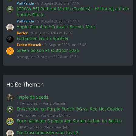
PuffPanda
9. August 2026 um 17:19
[GROW #5] Red Hot Muffin (Cookies) – Hoffnung auf ein
buntes Finale
PuffPanda
9. August 2026 um 17:17
Apple Crumble / Critical / Biscotti Minz
Karler
9. August 2026 um 17:07
Forbidden Fruit x Spritzer
ErdenMensch
9. August 2026 um 15:46
Green poison F1 Outdoor 2026
pineapple
9. August 2026 um 15:34
Heiße Themen
Triploide Seeds
14 Antworten
Vor 2 Wochen
Entscheidung: Purple Punch OG vs. Red Hot Cookies
9 Antworten
Vor einem Monat
Eure nächsten 5 geplanten Sorten (schon im Besitz)
108 Antworten
Vor einem Jahr
Die Froschmonster sind los #2