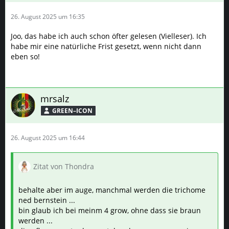
habe mir eine natürliche Frist gesetzt, wenn nicht dann
eben so!
mrsalz
GREEN–ICON
26. August 2025 um 16:44
Zitat von Thondra
behalte aber im auge, manchmal werden die trichome
ned bernstein ...
bin glaub ich bei meinm 4 grow, ohne dass sie braun
werden ...
die pflanzen extra lange stehen lassen ... nope, nix
braun ... neue lampe ... nope nix braun