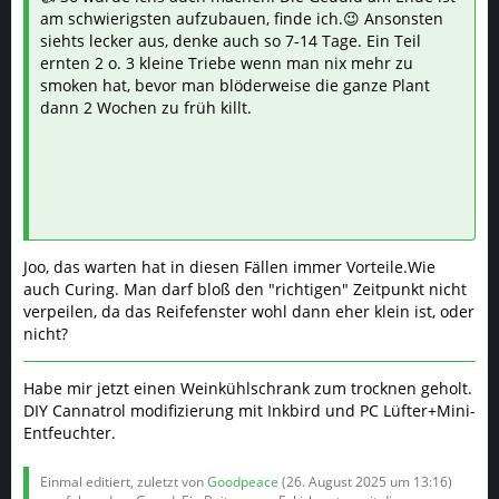
ernten 2 o. 3 kleine Triebe wenn man nix mehr zu
smoken hat, bevor man blöderweise die ganze Plant
dann 2 Wochen zu früh killt.
Joo, das warten hat in diesen Fällen immer Vorteile.Wie
auch Curing. Man darf bloß den "richtigen" Zeitpunkt nicht
verpeilen, da das Reifefenster wohl dann eher klein ist, oder
nicht?
Habe mir jetzt einen Weinkühlschrank zum trocknen geholt.
DIY Cannatrol modifizierung mit Inkbird und PC Lüfter+Mini-
Entfeuchter.
Einmal editiert, zuletzt von
Goodpeace
(
26. August 2025 um 13:16
)
aus folgendem Grund: Ein Beitrag von Fakirkrauter mit diesem
Beitrag zusammengefügt.