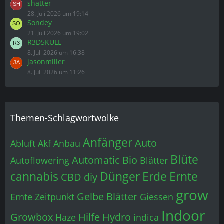
8. Juli 2026 um 16:38
jasonmiller
8. Juli 2026 um 11:26
Themen-Schlagwortwolke
Anfänger
Auto
Abluft
Akf
Anbau
Blüte
Automatic
Bio
Autoflowering
Blätter
cannabis
Dünger
Erde
Ernte
CBD
diy
grow
Gelbe Blätter
Ernte Zeitpunkt
Giessen
Indoor
Growbox
Hilfe
Hydro
Haze
indica
LED
licht
mangel
led grow
Lüfter
Outdoor
Mangelerscheinung
NDL