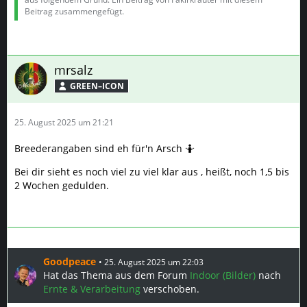
Beitrag zusammengefügt.
mrsalz
GREEN–ICON
25. August 2025 um 21:21
Breederangaben sind eh für'n Arsch 🤷
Bei dir sieht es noch viel zu viel klar aus , heißt, noch 1,5 bis
2 Wochen gedulden.
Goodpeace
25. August 2025 um 22:03
Hat das Thema aus dem Forum
Indoor (Bilder)
nach
Ernte & Verarbeitung
verschoben.