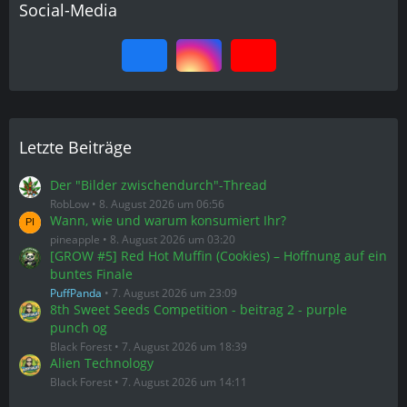
Letzte Beiträge
Der "Bilder zwischendurch"-Thread
RobLow
8. August 2026 um 06:56
Wann, wie und warum konsumiert Ihr?
pineapple
8. August 2026 um 03:20
[GROW #5] Red Hot Muffin (Cookies) – Hoffnung auf ein
buntes Finale
PuffPanda
7. August 2026 um 23:09
8th Sweet Seeds Competition - beitrag 2 - purple
punch og
Black Forest
7. August 2026 um 18:39
Alien Technology
Black Forest
7. August 2026 um 14:11
Heiße Themen