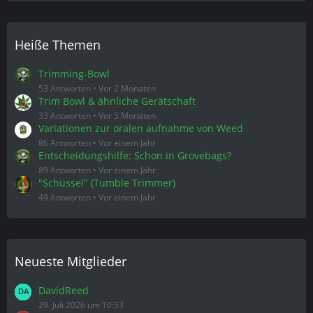
Trimming-Bowl
53 Antworten
Vor 2 Monaten
Trim Bowl & ähnliche Gerätschaft
33 Antworten
Vor 5 Monaten
Variationen zur oralen aufnahme von Weed
86 Antworten
Vor einem Jahr
Entscheidungshilfe: Schon in Grovebags?
89 Antworten
Vor einem Jahr
"Schüssel" (Tumble Trimmer)
49 Antworten
Vor einem Jahr
Neueste Mitglieder
DavidReed
29. Juli 2026 um 10:53
shatter
28. Juli 2026 um 19:14
Sondey
21. Juli 2026 um 19:02
R3D5KULL