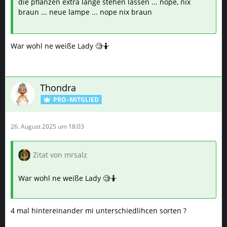
War wohl ne weiße Lady 🧐🤷
Thondra
PRO–MITGLIED
26. August 2025 um 18:03
Zitat von mrsalz
War wohl ne weiße Lady 🧐🤷
4 mal hintereinander mi unterschiedlihcen sorten ?
Fakirkrauter
HARVESTER