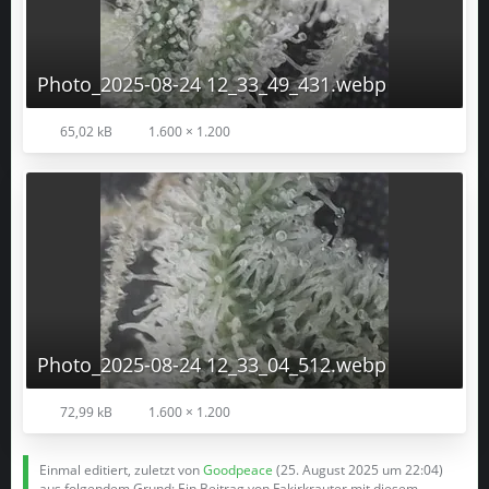
Photo_2025-08-24 12_33_49_431.webp
65,02 kB
1.600 × 1.200
Photo_2025-08-24 12_33_04_512.webp
72,99 kB
1.600 × 1.200
Einmal editiert, zuletzt von
Goodpeace
(
25. August 2025 um 22:04
)
aus folgendem Grund: Ein Beitrag von Fakirkrauter mit diesem