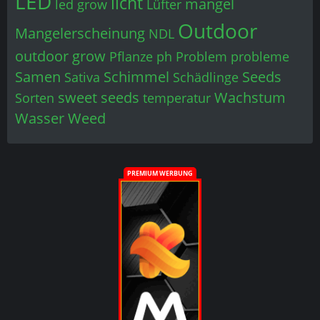
LED
licht
mangel
led grow
Lüfter
Outdoor
Mangelerscheinung
NDL
outdoor grow
Pflanze
ph
Problem
probleme
Samen
Schimmel
Seeds
Sativa
Schädlinge
sweet seeds
Wachstum
Sorten
temperatur
Wasser
Weed
PREMIUM WERBUNG