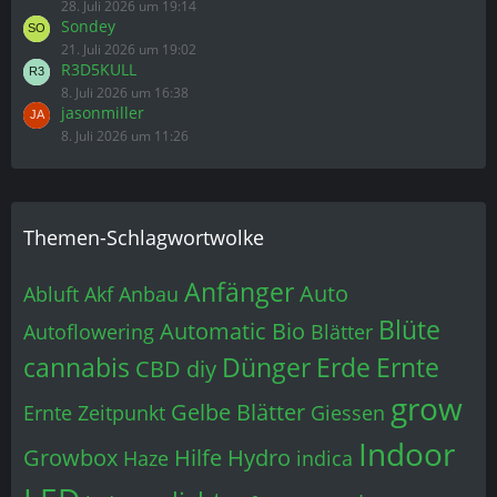
28. Juli 2026 um 19:14
Sondey
21. Juli 2026 um 19:02
R3D5KULL
8. Juli 2026 um 16:38
jasonmiller
8. Juli 2026 um 11:26
Themen-Schlagwortwolke
Anfänger
Auto
Abluft
Akf
Anbau
Blüte
Automatic
Bio
Autoflowering
Blätter
cannabis
Dünger
Erde
Ernte
CBD
diy
grow
Gelbe Blätter
Ernte Zeitpunkt
Giessen
Indoor
Growbox
Hilfe
Hydro
Haze
indica