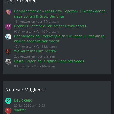
Heiße Themen
GanjaFarmer.de - Let’s Grow Together | Gratis-Samen,
neue Sorten & Grow-Berichte
134 Antworten
Vor 4 Monaten
Growers Searched For Indoor Growreports
96 Antworten
Vor 10 Monaten
Cannaindex.de, Preisvergleich für Seeds & Stecklinge,
weil es sonst keiner macht
15 Antworten
Vor 4 Monaten
Wo kauft Ihr Eure Seeds?
270 Antworten
Vor 6 Jahren
Bestellungen bei Original Sensibel Seeds
8 Antworten
Vor 9 Monaten
Neueste Mitglieder
DavidReed
29. Juli 2026 um 10:53
shatter