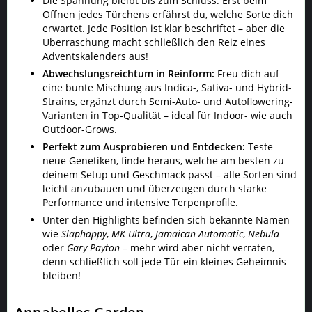
Die Spannung bleibt bis zum Schluss: Erst beim
Öffnen jedes Türchens erfährst du, welche Sorte dich
erwartet. Jede Position ist klar beschriftet – aber die
Überraschung macht schließlich den Reiz eines
Adventskalenders aus!
Abwechslungsreichtum in Reinform:
Freu dich auf
eine bunte Mischung aus Indica-, Sativa- und Hybrid-
Strains, ergänzt durch Semi-Auto- und Autoflowering-
Varianten in Top-Qualität – ideal für Indoor- wie auch
Outdoor-Grows.
Perfekt zum Ausprobieren und Entdecken:
Teste
neue Genetiken, finde heraus, welche am besten zu
deinem Setup und Geschmack passt – alle Sorten sind
leicht anzubauen und überzeugen durch starke
Performance und intensive Terpenprofile.
Unter den Highlights befinden sich bekannte Namen
wie
Slaphappy
,
MK Ultra
,
Jamaican Automatic
,
Nebula
oder
Gary Payton
– mehr wird aber nicht verraten,
denn schließlich soll jede Tür ein kleines Geheimnis
bleiben!