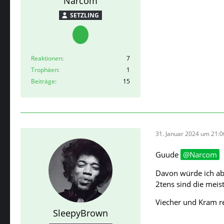
Narcom
SETZLING
Reaktionen
7
Trophäen
1
Beiträge
15
31. Januar 2024 um 21:0
Guude
Narcom
Davon würde ich abr
2tens sind die meis
Viecher und Kram r
SleepyBrown