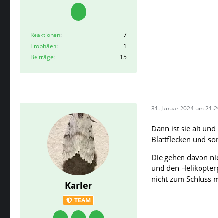
Reaktionen
7
Trophäen
1
Beiträge
15
31. Januar 2024 um 21:2
Dann ist sie alt u
Blattflecken und s
Die gehen davon nic
und den Helikopterp
nicht zum Schluss m
Karler
TEAM