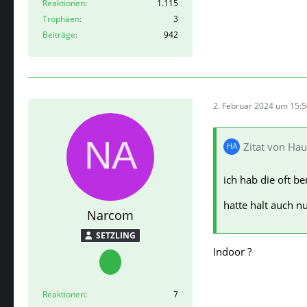
Reaktionen
1.115
Trophäen
3
Beiträge
942
2. Februar 2024 um 15:
Zitat von Ha
ich hab die oft be
hatte halt auch 
Narcom
SETZLING
Indoor ?
Reaktionen
7