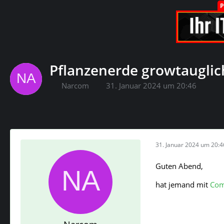
Pflanzenerde growtauglic
Narcom
31. Januar 2024 um 20:46
31. Januar 2024 um 20:4
Guten Abend,
hat jemand mit
Com