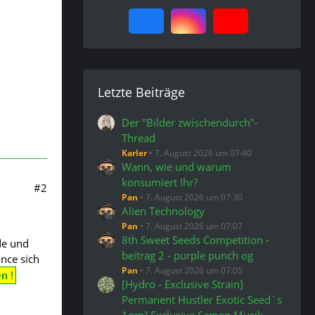
Letzte Beiträge
Der "Bilder zwischendurch"-
Thread
Karler
7. August 2026 um 07:40
Wann, wie und warum
konsumiert Ihr?
#2
Pan
7. August 2026 um 07:30
Alien Technology
Pan
7. August 2026 um 07:07
8th Sweet Seeds Competition -
de und
beitrag 2 - purple punch og
nce sich
Pan
7. August 2026 um 07:05
[Hydro - Exclusive Strain]
Permanent Hustler Exotic Seed`s
1qm³ Exclusive Samen Musik