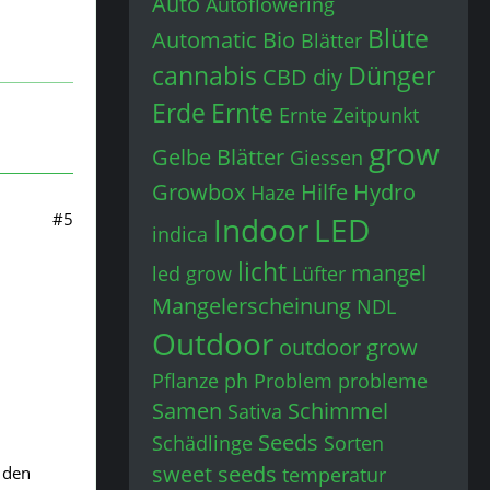
Auto
Autoflowering
Blüte
Automatic
Bio
Blätter
cannabis
Dünger
CBD
diy
Erde
Ernte
Ernte Zeitpunkt
grow
Gelbe Blätter
Giessen
Growbox
Hilfe
Hydro
Haze
#5
Indoor
LED
indica
licht
mangel
led grow
Lüfter
Mangelerscheinung
NDL
Outdoor
outdoor grow
Pflanze
ph
Problem
probleme
Samen
Schimmel
Sativa
Seeds
Schädlinge
Sorten
sweet seeds
temperatur
 den