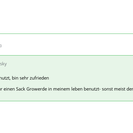
50
usky
nutzt, bin sehr zufrieden
nur einen Sack Growerde in meinem leben benutzt- sonst meist d