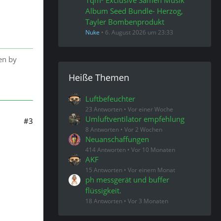
Album Seed Bundle- Herzog,
Tayler Bombenprodukt
Nuke
6. August 2026 um 23:33
en by
Heiße Themen
Luftbefeuchter
23 Antworten
Vor einer Woche
Umluftventilator empfehlung
#3
8 Antworten
Vor 2 Wochen
Neuanschaffungen
414 Antworten
Vor 10 Monaten
AKF
15 Antworten
Vor einem Monat
ph messgerät und buffer
flüssigkeit.
18 Antworten
Vor 3 Monaten