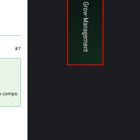
#7
en compo