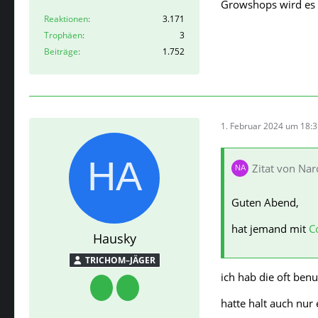
Growshops wird es i
Reaktionen
3.171
Trophäen
3
Beiträge
1.752
1. Februar 2024 um 18:
Zitat von Na
Guten Abend,
hat jemand mit
C
Hausky
TRICHOM–JÄGER
ich hab die oft benu
hatte halt auch nu