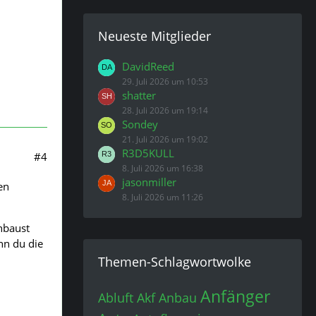
Neueste Mitglieder
DavidReed
29. Juli 2026 um 10:53
shatter
28. Juli 2026 um 19:14
Sondey
21. Juli 2026 um 19:02
R3D5KULL
#4
8. Juli 2026 um 16:38
jasonmiller
en
8. Juli 2026 um 11:26
anbaust
nn du die
Themen-Schlagwortwolke
Anfänger
Abluft
Akf
Anbau