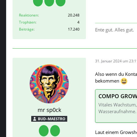
Reaktionen
20.248
Trophäen
4
Beiträge
17.240
Ente gut. Alles gut.
31. Januar 2024 um 23:1
Also wenn du Konta
bekommen
COMPO GROW O
Vitales Wachstum,
mr sp0ck
Wasseraufnahme. F
BUD–MAESTRO
Laut einem Growsho