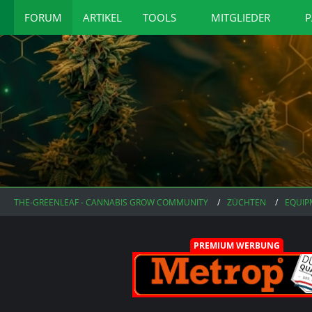
FORUM
ARTIKEL
TOOLS
MITGLIEDER
P
THE-GREENLEAF - CANNABIS GROW COMMUNITY
ZÜCHTEN
EQUIP
PREMIUM WERBUNG