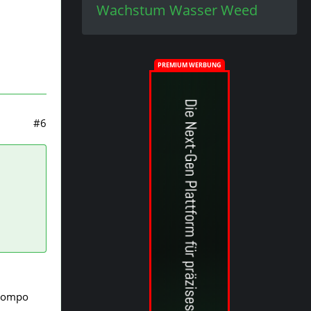
Wachstum
Wasser
Weed
PREMIUM WERBUNG
#6
 compo