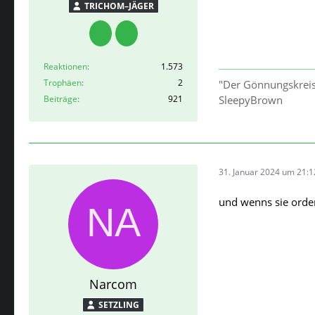
TRICHOM–JÄGER
Reaktionen
1.573
Trophäen
2
"Der Gönnungskreis
Beiträge
921
SleepyBrown
31. Januar 2024 um 21:1
und wenns sie orden
Narcom
SETZLING