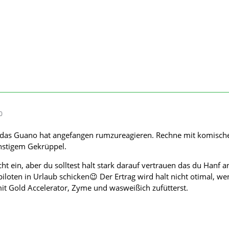
0
nd das Guano hat angefangen rumzureagieren. Rechne mit komisch
onstigem Gekrüppel.
ht ein, aber du solltest halt stark darauf vertrauen das du Hanf 
iloten in Urlaub schicken😉 Der Ertrag wird halt nicht otimal, we
it Gold Accelerator, Zyme und wasweißich zufütterst.