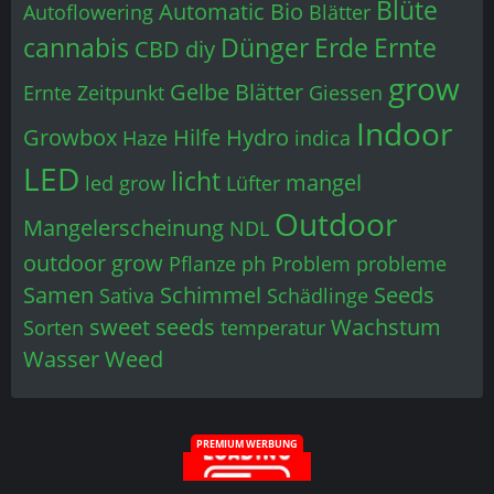
Blüte
Automatic
Bio
Autoflowering
Blätter
cannabis
Dünger
Erde
Ernte
CBD
diy
grow
Gelbe Blätter
Ernte Zeitpunkt
Giessen
Indoor
Growbox
Hilfe
Hydro
Haze
indica
LED
licht
mangel
led grow
Lüfter
Outdoor
Mangelerscheinung
NDL
outdoor grow
Pflanze
ph
Problem
probleme
Samen
Schimmel
Seeds
Sativa
Schädlinge
sweet seeds
Wachstum
Sorten
temperatur
Wasser
Weed
PREMIUM WERBUNG