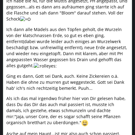
Ich habe die NL für die Muttis angesetzt, PH angepasst, und
gegossen...als es dann ans aufräumen ging starrte ich auf
die Flasche und sah dann "Bloom" darauf stehen. Voll der
Schock
Ich dann alle Mädels aus den Töpfen geholt, die Wurzeln
von der klatschnassen Erde, so gut es eben ging,
entfernt(dabei wurde leider auch einiges an Wurzelwerk
beschädigt bzw. unfreiwillig entfernt), neue Erde angesetzt,
und wieder neu eingetopft. Dann mit klarem, aber mit PH
angepassten Wasser gegossen bis Drain und gehofft das
alles gutgeht.
Ging es dann, Gott sei Dank, auch. Keine Zickereien o.ä.
Haben die ohne zu murren gut weggesteckt. Gott sei Dank
hab' ich's nich rechtzeitig bemerkt. Puuh...
Als ich das mal irgendwo früher hier von Dir gelesen habe,
dass Du das Dir das auch mal passiert ist, musste ich
damals, ich gestehe, etwas schmunzeln und dachte
mir:"Jaja, unser Core, der es sogar schafft seine Pflanzen
organisch bretthart zu überdüngen."
Asche auf mein Haupt...ist mir also auch schon passiert,