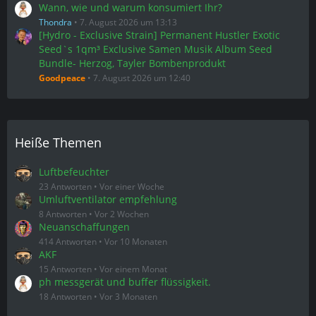
Wann, wie und warum konsumiert Ihr?
Thondra
7. August 2026 um 13:13
[Hydro - Exclusive Strain] Permanent Hustler Exotic
Seed`s 1qm³ Exclusive Samen Musik Album Seed
Bundle- Herzog, Tayler Bombenprodukt
Goodpeace
7. August 2026 um 12:40
Heiße Themen
Luftbefeuchter
23 Antworten
Vor einer Woche
Umluftventilator empfehlung
8 Antworten
Vor 2 Wochen
Neuanschaffungen
414 Antworten
Vor 10 Monaten
AKF
15 Antworten
Vor einem Monat
ph messgerät und buffer flüssigkeit.
18 Antworten
Vor 3 Monaten