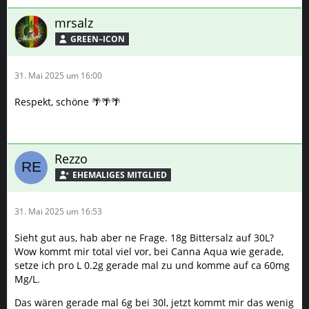
31. Mai 2025 um 16:53
Sieht gut aus, hab aber ne Frage. 18g Bittersalz auf 30L?
Wow kommt mir total viel vor, bei Canna Aqua wie gerade,
setze ich pro L 0.2g gerade mal zu und komme auf ca 60mg
Mg/L.
Das wären gerade mal 6g bei 30l, jetzt kommt mir das wenig
vor gerade
Oder deins zu hoch, wie auch immer
Core T. Son
FORUM–ELITE
31. Mai 2025 um 17:00
Also: das Zeug heißt „Calcium“, ist chelatiertes Calcium und
garnicht so viel davon. 😂 Bittersalz gibt es momentan nicht
dazu. Mg ist ausreichend vorhanden