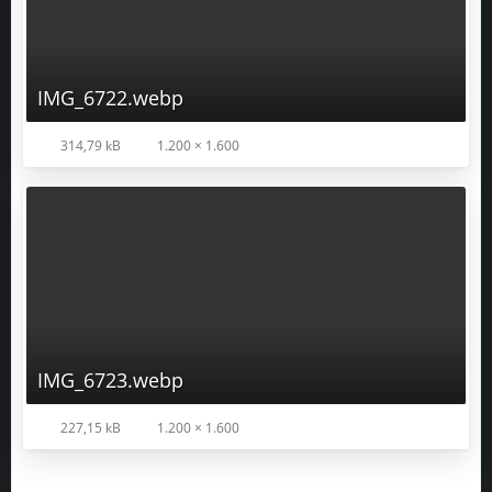
IMG_6723.webp
227,15 kB
1.200 × 1.600
mrsalz
GREEN–ICON
31. Mai 2025 um 16:00
Respekt, schöne 🌴🌴🌴
Rezzo