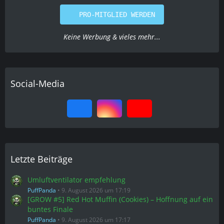
Letzte Beiträge
Umluftventilator empfehlung
PuffPanda
9. August 2026 um 17:19
[GROW #5] Red Hot Muffin (Cookies) – Hoffnung auf ein
buntes Finale
PuffPanda
9. August 2026 um 17:17
Apple Crumble / Critical / Biscotti Minz
Karler
9. August 2026 um 17:07
Forbidden Fruit x Spritzer
ErdenMensch
9. August 2026 um 15:46
Green poison F1 Outdoor 2026
pineapple
9. August 2026 um 15:34
Heiße Themen
Ganja Farmer Jealousy Automatik
82 Antworten
Vor einem Jahr
Wirversuchendasmal!