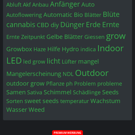
Samen
Schimmel
Seeds
Sativa
Schädlinge
sweet seeds
Wachstum
Sorten
temperatur
Wasser
Weed
PREMIUM WERBUNG
Forum online seit...
18 Jahren, 3 Monaten, einer Woche, 2 Tagen, 17 Stunden und
43 Minuten
Online seit « 2008 » sind wir der Anlaufpunkt für den Anbau
für den Eigenbedarf und Infos rund ums Thema « Cannabis ».