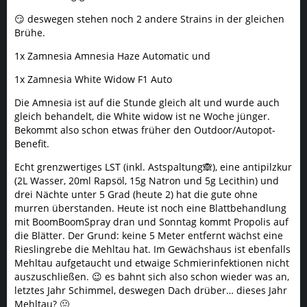
😏 deswegen stehen noch 2 andere Strains in der gleichen
Brühe.
1x Zamnesia Amnesia Haze Automatic und
1x Zamnesia White Widow F1 Auto
Die Amnesia ist auf die Stunde gleich alt und wurde auch
gleich behandelt, die White widow ist ne Woche jünger.
Bekommt also schon etwas früher den Outdoor/Autopot-
Benefit.
Echt grenzwertiges LST (inkl. Astspaltung🙈), eine antipilzkur
(2L Wasser, 20ml Rapsöl, 15g Natron und 5g Lecithin) und
drei Nächte unter 5 Grad (heute 2) hat die gute ohne
murren überstanden. Heute ist noch eine Blattbehandlung
mit BoomBoomSpray dran und Sonntag kommt Propolis auf
die Blätter. Der Grund: keine 5 Meter entfernt wächst eine
Rieslingrebe die Mehltau hat. Im Gewächshaus ist ebenfalls
Mehltau aufgetaucht und etwaige Schmierinfektionen nicht
auszuschließen. 😉 es bahnt sich also schon wieder was an,
letztes Jahr Schimmel, deswegen Dach drüber… dieses Jahr
Mehltau? 🤢