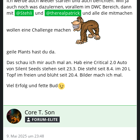
Ich werde auch wieder starten und auch berichten. Will ja
auch noch was dazulernen, vorallem im DWC Bereich, dann
mit
Stehli
und
therealpatrick
und alle die mitmachen
wollen eine Challenge machen
geile Plants hast du da.
Das schau ich mir auch mal an. Hab eine Critical 2.0 Auto
von Silent Seeds stehen seit 23.3. Die steht seit 8.4. im 20 L
Topf im freien und blüht seit 20.4. Bilder mach ich mal.
Viel Erfolg und fette Bud
Core T. Son
FORUM–ELITE
9. Mai 2025 um 23:48