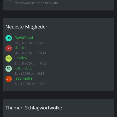
jasonmiller
8. Juli 2026 um 11:26
Themen-Schlagwortwolke
Anfänger
Auto
Abluft
Akf
Anbau
Blüte
Automatic
Bio
Autoflowering
Blätter
cannabis
Dünger
Erde
Ernte
CBD
diy
grow
Gelbe Blätter
Ernte Zeitpunkt
Giessen
Indoor
Growbox
Hilfe
Hydro
Haze
indica
LED
licht
mangel
led grow
Lüfter
Outdoor
Mangelerscheinung
NDL
outdoor grow
Pflanze
ph
Problem
probleme