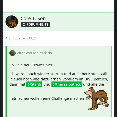
ja auch noch was dazulernen, vorallem im DWC Bereich,
dann mit
Stehli
und
therealpatrick
und alle die
mitmachen wollen eine Challenge machen
Challenge akzeptiert! 😁👍 Haste ne Sweet Seeds Sorte?
Oder sollen wir mal Sorten abgleichen? Wäre schon nice,
gleiche Sorte/gleicher Breeder. 😅 Hab aktuell ca 30 Sorten
da, also Auswahl ist da.
PREMIUM WERBUNG