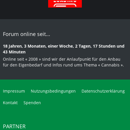
Impressum
Nutzungsbedingungen
Datenschutzerklärung
Kontakt
Spenden
PARTNER
Samenwahl - weil Samenkauf Vertrauenssache ist
Großhandel mit Cannabissamen
Cannabis samen kaufen
Cannabis Samen kaufen EU
Günstige Cannabis Samen
K-MEDIA - Ihr IT-Spezialist
PARTNER
Hanfsamen kaufen - Mr. Hanf
GrowMetric - Plattform für smarte Ergebnisse
IHRE WERBUNG HIER!
IHRE WERBUNG HIER!
IHRE WERBUNG HIER!