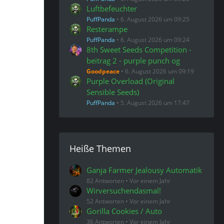
Luftbefeuchter
PuffPanda
6. August 2026 um 09:25
Resterampe
PuffPanda
6. August 2026 um 09:24
8th Sweet Seeds Competition -
beitrag 2 - purple punch og
Goodpeace
6. August 2026 um 09:19
Purple Overload (Original
Sensible Seeds)
PuffPanda
5. August 2026 um 17:47
Heiße Themen
Ganja Farmer Jealousy Automatik
82 Antworten
Vor einem Jahr
Wirversuchendasmal!
52 Antworten
Vor einem Jahr
Gorilla Cookies / Auto
36 Antworten
Vor einem Jahr