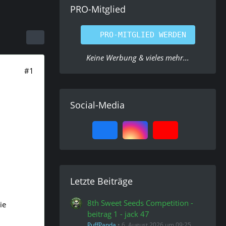
PRO-Mitglied
PRO-MITGLIED WERDEN
Keine Werbung & vieles mehr...
#1
Social-Media
Letzte Beiträge
8th Sweet Seeds Competition -
ie
beitrag 1 - jack 47
PuffPanda
6. August 2026 um 09:25