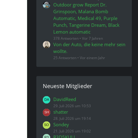
Outdoor grow Report Dr.
Grinspoon, Malana Bomb
Automatic, Medical 49, Purple
Punch, Tangerine Dream, Black
Lemon automatic
378 Antworten
Vor 7 Jahren
Von der Auto, die keine mehr sein
wollte.
25 Antworten
Vor einem Jahr
Neueste Mitglieder
DavidReed
29. Juli 2026 um 10:53
shatter
28. Juli 2026 um 19:14
Sondey
21. Juli 2026 um 19:02
R3D5KULL