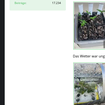
Beiträge
17.234
Das Wetter war ungün