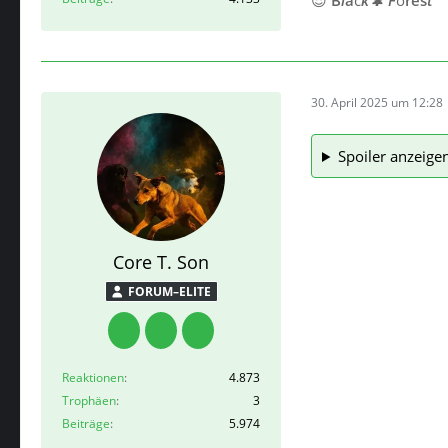
30. April 2025 um 12:28
Spoiler anzeige
Core T. Son
FORUM–ELITE
Reaktionen
4.873
Trophäen
3
Beiträge
5.974