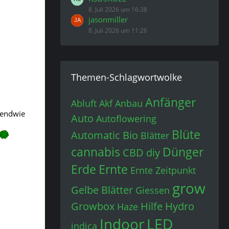
8. Juli 2026 um 16:38
jasonmiller
8. Juli 2026 um 11:26
Themen-Schlagwortwolke
Anfänger
Abluft
Akf
Anbau
rgendwie
Auto
Autoflowering
Blüte
Automatic
Bio
Blätter
cannabis
Dünger
CBD
diy
Erde
Ernte
Ernte Zeitpunkt
grow
Gelbe Blätter
Giessen
Growbox
Hilfe
Hydro
Haze
Indoor
LED
indica