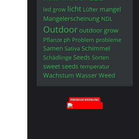
licht
mangel
led grow
Lüfter
Mangelerscheinung
NDL
Outdoor
outdoor grow
Pflanze
ph
Problem
probleme
Samen
Schimmel
Sativa
Seeds
Schädlinge
Sorten
sweet seeds
temperatur
Wachstum
Wasser
Weed
PREMIUM WERBUNG