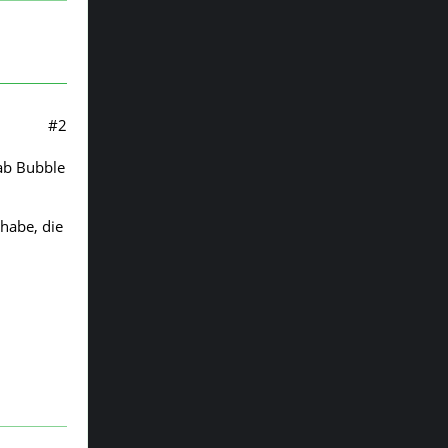
#2
hab Bubble
habe, die