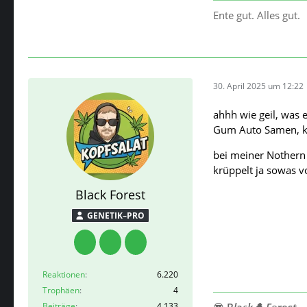
Ente gut. Alles gut.
30. April 2025 um 12:22
ahhh wie geil, was 
Gum Auto Samen, ka
bei meiner Nothern 
krüppelt ja sowas v
Black Forest
GENETIK–PRO
Reaktionen
6.220
Trophäen
4
Beiträge
4.133
😎
B
l
a
c
k🌲 F
o
res
t