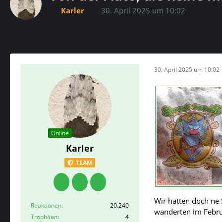
Karler
30. April 2025 um 10:02
30. April 2025 um 10:02
Online
Karler
TEAM
Wir hatten doch ne 
Reaktionen
20.240
wanderten im Febru
Trophäen
4