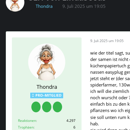
Thondra
9. Juli 2025 um 19:05
9. Juli 2025 um 19:05
wie der titel sagt, 
der samen ist nicht
küchenpapiertuch ge
nassen easyplug ges
jetzt steht er (der
spiderfarmer, 130wat
Thondra
ich will die ziemlich
PRO–MITGLIED
noch wurscht oder 
einfach bis zu den 
pflanzens wo ich eig
sie soll unten rum 
Reaktionen
4.297
hab.
Trophäen
6
sie wird dann auch g