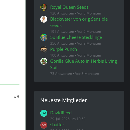
Royal Queen Seeds
120 Antworten
Vor 3 Monaten
Blackwater von orig Sensible
seeds
191 Antworten
Vor 5 Monaten
5x Blue Cheese Stecklinge
356 Antworten
Vor 8 Monaten
Purple Punch
100 Antworten
Vor 3 Monaten
Gorilla Glue Auto in Herbis Living
Soil
73 Antworten
Vor 3 Monaten
#3
Neueste Mitglieder
DavidReed
29. Juli 2026 um 10:53
shatter