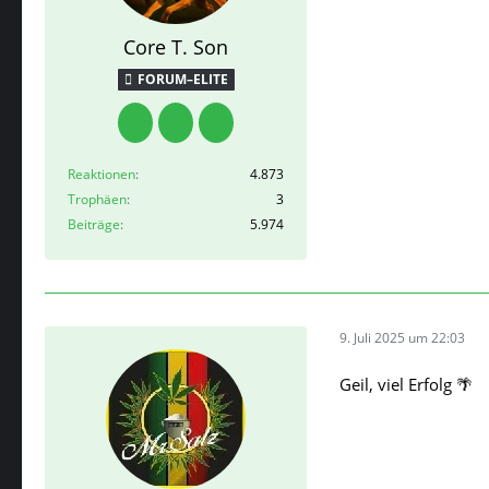
Core T. Son
FORUM–ELITE
Reaktionen
4.873
Trophäen
3
Beiträge
5.974
9. Juli 2025 um 22:03
Geil, viel Erfolg 🌴