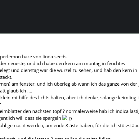
superlemon haze von linda seeds.
 der neueste, und ich habe den kern am montag in feuchtes
legt und dienstag war die wurzel zu sehen, und hab den kern in
teckt.
 samen) am fenster, und ich überleg ab wann ich das ganze von der
t glaub ich ....
 klein mithilfe des lichts halten, aber ich denke, solange keimling i
?
keimblätter den nächsten topf ? normalerweise hab ich indica last
entlich will dass sie spargeln
kahl gemacht werden, am ende 8 äste haben, für die ich stützstäbe
eköpft, und die letzten 2 äste sollen die mitte füllen.