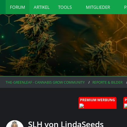
FORUM
ARTIKEL
TOOLS
MITGLIEDER
P
THE-GREENLEAF - CANNABIS GROW COMMUNITY
REPORTE & BILDER
PREMIUM WERBUNG
SLH von LindaSeeds