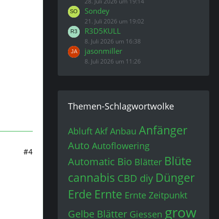
28. Juli 2026 um 19:14
Sondey
21. Juli 2026 um 19:02
R3D5KULL
8. Juli 2026 um 16:38
jasonmiller
8. Juli 2026 um 11:26
Themen-Schlagwortwolke
Anfänger
Abluft
Akf
Anbau
Auto
Autoflowering
#4
Blüte
Automatic
Bio
Blätter
cannabis
Dünger
CBD
diy
Erde
Ernte
Ernte Zeitpunkt
grow
Gelbe Blätter
Giessen