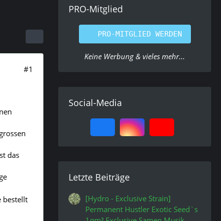
PRO-Mitglied
PRO-MITGLIED WERDEN
Keine Werbung & vieles mehr...
#1
Social-Media
 nen
 grossen
st das
Letzte Beiträge
ige
[Hydro - Exclusive Strain]
 bestellt
Permanent Hustler Exotic Seed`s
1qm³ Exclusive Samen Musik