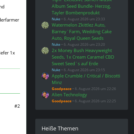
Album Seed Bundle- Herzog,
und
Tayler Bombenprodukt
Nuke
6. August 2026 um 23:33
derfarmer
Watermelon Zkittlez Auto,
Barney`Farm, Wedding Cake
Auto, Royal Queen Seeds
Nuke
6. August 2026 um 23:20
2x Money Bush Heavyweight
iefer 1x
Seeds, 1x Cream Caramel CBD
Sweet Seed`s auf Erde
Nuke
6. August 2026 um 23:15
Apple Crumble / Critical / Biscotti
Minz
Goodpeace
6. August 2026 um 22:26
Alien Technology
Goodpeace
6. August 2026 um 22:25
#2
Heiße Themen