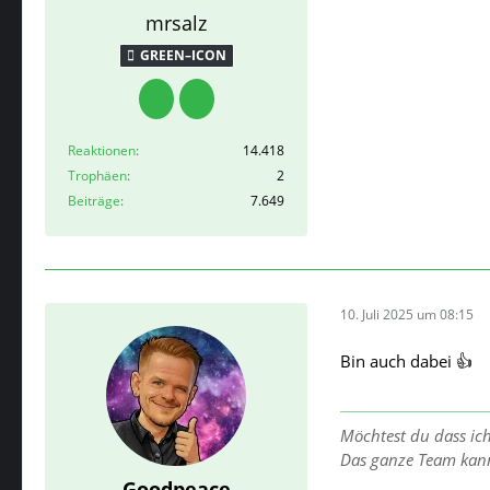
mrsalz
GREEN–ICON
Reaktionen
14.418
Trophäen
2
Beiträge
7.649
10. Juli 2025 um 08:15
Bin auch dabei 👍
Möchtest du dass ic
Das ganze Team kan
Goodpeace