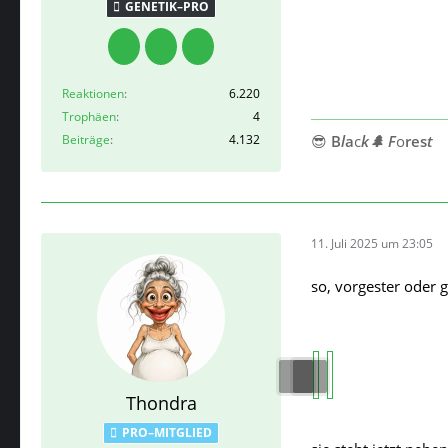
GENETIK–PRO
Reaktionen
6.220
Trophäen
4
Beiträge
4.132
😎
B
l
a
c
k🌲 F
o
res
t
11. Juli 2025 um 23:05
so, vorgester oder 
Thondra
PRO–MITGLIED