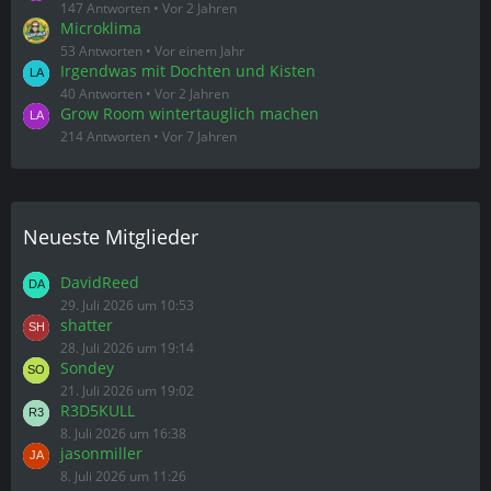
147 Antworten
Vor 2 Jahren
Microklima
53 Antworten
Vor einem Jahr
Irgendwas mit Dochten und Kisten
40 Antworten
Vor 2 Jahren
Grow Room wintertauglich machen
214 Antworten
Vor 7 Jahren
Neueste Mitglieder
DavidReed
29. Juli 2026 um 10:53
shatter
28. Juli 2026 um 19:14
Sondey
21. Juli 2026 um 19:02
R3D5KULL
8. Juli 2026 um 16:38
jasonmiller
8. Juli 2026 um 11:26