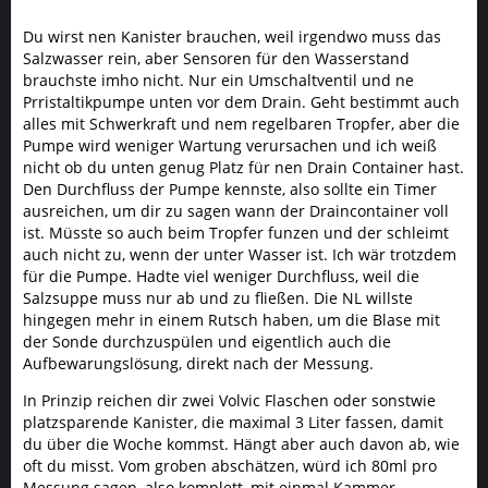
Du wirst nen Kanister brauchen, weil irgendwo muss das
Salzwasser rein, aber Sensoren für den Wasserstand
brauchste imho nicht. Nur ein Umschaltventil und ne
Prristaltikpumpe unten vor dem Drain. Geht bestimmt auch
alles mit Schwerkraft und nem regelbaren Tropfer, aber die
Pumpe wird weniger Wartung verursachen und ich weiß
nicht ob du unten genug Platz für nen Drain Container hast.
Den Durchfluss der Pumpe kennste, also sollte ein Timer
ausreichen, um dir zu sagen wann der Draincontainer voll
ist. Müsste so auch beim Tropfer funzen und der schleimt
auch nicht zu, wenn der unter Wasser ist. Ich wär trotzdem
für die Pumpe. Hadte viel weniger Durchfluss, weil die
Salzsuppe muss nur ab und zu fließen. Die NL willste
hingegen mehr in einem Rutsch haben, um die Blase mit
der Sonde durchzuspülen und eigentlich auch die
Aufbewarungslösung, direkt nach der Messung.
In Prinzip reichen dir zwei Volvic Flaschen oder sonstwie
platzsparende Kanister, die maximal 3 Liter fassen, damit
du über die Woche kommst. Hängt aber auch davon ab, wie
oft du misst. Vom groben abschätzen, würd ich 80ml pro
Messung sagen, also komplett, mit einmal Kammer