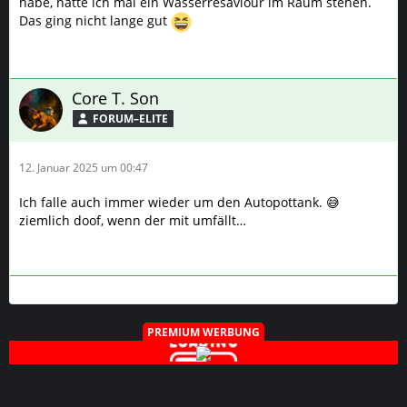
habe, hatte ich mal ein Wasserresaviour im Raum stehen.
Das ging nicht lange gut
Core T. Son
FORUM–ELITE
12. Januar 2025 um 00:47
Ich falle auch immer wieder um den Autopottank. 😅
ziemlich doof, wenn der mit umfällt…
PREMIUM WERBUNG