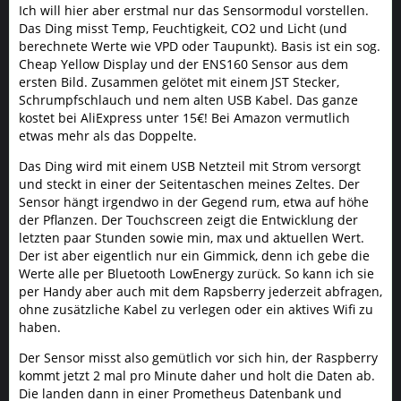
Ich will hier aber erstmal nur das Sensormodul vorstellen.
Das Ding misst Temp, Feuchtigkeit, CO2 und Licht (und
berechnete Werte wie VPD oder Taupunkt). Basis ist ein sog.
Cheap Yellow Display und der ENS160 Sensor aus dem
ersten Bild. Zusammen gelötet mit einem JST Stecker,
Schrumpfschlauch und nem alten USB Kabel. Das ganze
kostet bei AliExpress unter 15€! Bei Amazon vermutlich
etwas mehr als das Doppelte.
Das Ding wird mit einem USB Netzteil mit Strom versorgt
und steckt in einer der Seitentaschen meines Zeltes. Der
Sensor hängt irgendwo in der Gegend rum, etwa auf höhe
der Pflanzen. Der Touchscreen zeigt die Entwicklung der
letzten paar Stunden sowie min, max und aktuellen Wert.
Der ist aber eigentlich nur ein Gimmick, denn ich gebe die
Werte alle per Bluetooth LowEnergy zurück. So kann ich sie
per Handy aber auch mit dem Rapsberry jederzeit abfragen,
ohne zusätzliche Kabel zu verlegen oder ein aktives Wifi zu
haben.
Der Sensor misst also gemütlich vor sich hin, der Raspberry
kommt jetzt 2 mal pro Minute daher und holt die Daten ab.
Die landen dann in einer Prometheus Datenbank und