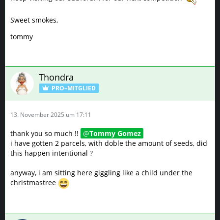
Sweet smokes,
tommy
Thondra
PRO–MITGLIED
13. November 2025 um 17:11
thank you so much !!
Tommy Gomez
i have gotten 2 parcels, with doble the amount of seeds, did
this happen intentional ?
anyway, i am sitting here giggling like a child under the
christmastree