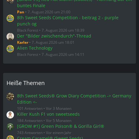
buntes Finale
Pan
7. August 2026 um 21:00
8th Sweet Seeds Competition - beitrag 2 - purple
punch og
Black Forest
7. August 2026 um 18:39
Der "Bilder zwischendurch"-Thread
Karler
7. August 2026 um 18:01
Alien Technology
Black Forest
7. August 2026 um 14:11
Heiße Themen
8th Sweet Seeds® Grow Diary Competition -> Germany
Edition <-
101 Antworten
Vor 3 Monaten
Killer Kush F1 von sweetseeds
184 Antworten
Vor 5 Monaten
[GROW #1] Green Poison® & Gorilla Girl®
743 Antworten
Vor einem Jahr
Cream Caramel® (Sweet Seeds)