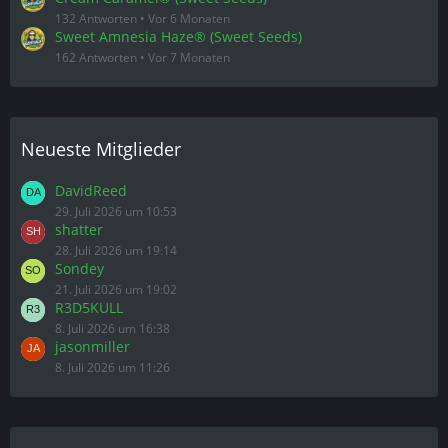
132 Antworten
Vor 6 Monaten
Sweet Amnesia Haze® (Sweet Seeds)
162 Antworten
Vor 7 Monaten
Neueste Mitglieder
DavidReed
29. Juli 2026 um 10:53
shatter
28. Juli 2026 um 19:14
Sondey
21. Juli 2026 um 19:02
R3D5KULL
8. Juli 2026 um 16:38
jasonmiller
8. Juli 2026 um 11:26