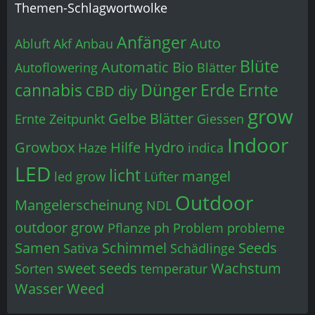
Themen-Schlagwortwolke
Anfänger
Auto
Abluft
Akf
Anbau
Blüte
Automatic
Bio
Autoflowering
Blätter
cannabis
Dünger
Erde
Ernte
CBD
diy
grow
Gelbe Blätter
Ernte Zeitpunkt
Giessen
Indoor
Growbox
Hilfe
Hydro
Haze
indica
LED
licht
mangel
led grow
Lüfter
Outdoor
Mangelerscheinung
NDL
outdoor grow
Pflanze
ph
Problem
probleme
Samen
Schimmel
Seeds
Sativa
Schädlinge
sweet seeds
Wachstum
Sorten
temperatur
Wasser
Weed