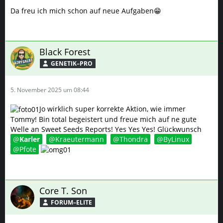
Da freu ich mich schon auf neue Aufgaben😁
Black Forest
GENETIK–PRO
5. November 2025 um 08:44
Jo wirklich super korrekte Aktion, wie immer
Tommy! Bin total begeistert und freue mich auf ne gute
Welle an Sweet Seeds Reports! Yes Yes Yes! Glückwunsch
Karler
Kraeutermann
Thondra
ByLinux
Pfote
Core T. Son
FORUM–ELITE