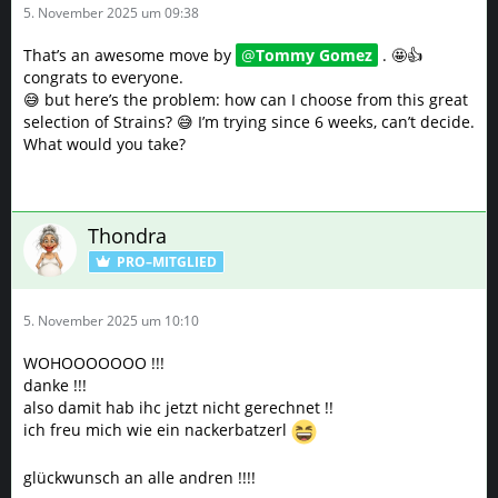
5. November 2025 um 09:38
That’s an awesome move by
Tommy Gomez
. 🤩👍
congrats to everyone.
😅 but here’s the problem: how can I choose from this great
selection of Strains? 😅 I’m trying since 6 weeks, can’t decide.
What would you take?
Thondra
PRO–MITGLIED
5. November 2025 um 10:10
WOHOOOOOOO !!!
danke !!!
also damit hab ihc jetzt nicht gerechnet !!
ich freu mich wie ein nackerbatzerl
glückwunsch an alle andren !!!!