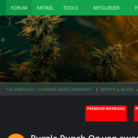
FORUM
ARTIKEL
TOOLS
MITGLIEDER
P
THE-GREENLEAF - CANNABIS GROW COMMUNITY
REPORTE & BILDER
PREMIUM WERBUNG
Purple Punch Og von swee