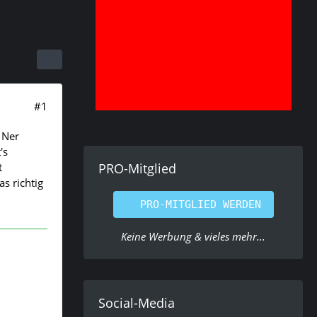
#1
 Ner
's
t
PRO-Mitglied
s richtig
PRO-MITGLIED WERDEN
Keine Werbung & vieles mehr...
Social-Media