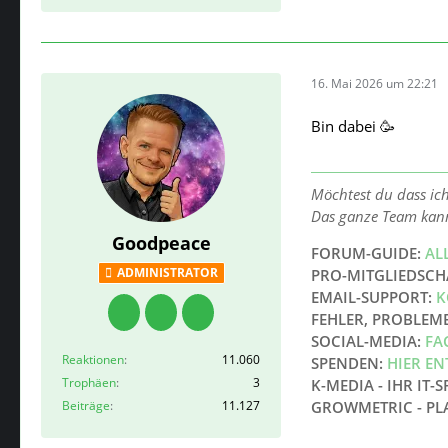
16. Mai 2026 um 22:21
Bin dabei 🥳
Möchtest du dass ic
Das ganze Team kan
Goodpeace
FORUM-GUIDE:
AL
ADMINISTRATOR
PRO-MITGLIEDSCH
EMAIL-SUPPORT:
K
FEHLER, PROBLEM
SOCIAL-MEDIA:
FA
Reaktionen
11.060
SPENDEN:
HIER E
Trophäen
3
K-MEDIA - IHR IT-S
Beiträge
11.127
GROWMETRIC - PL