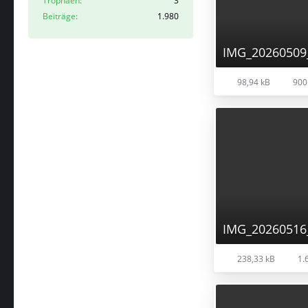
Trophäen
3
Beiträge
1.980
IMG_20260509
98,94 kB
900 
IMG_20260516
238,33 kB
1.6