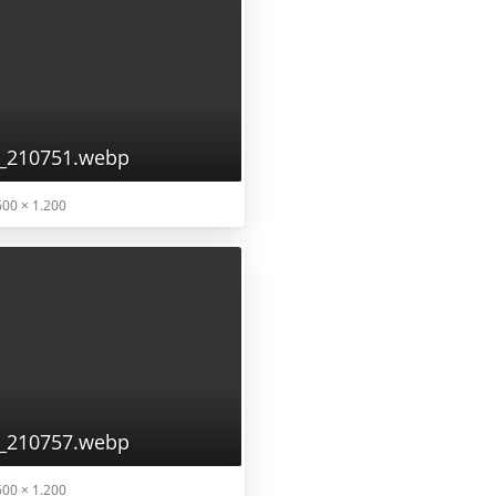
_210751.webp
00 × 1.200
_210757.webp
00 × 1.200