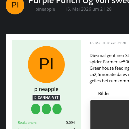
pineapple
16. Mai 2026 um 21:28
16. Mai 2026 um 21:28
Diesmal geht nen St
spider Farmer se500
Greenhouse feeding 
ca2,5monate.da es n
geiles bei rumkomm
pineapple
Bilder
CANNA–VET
Reaktionen
5.094