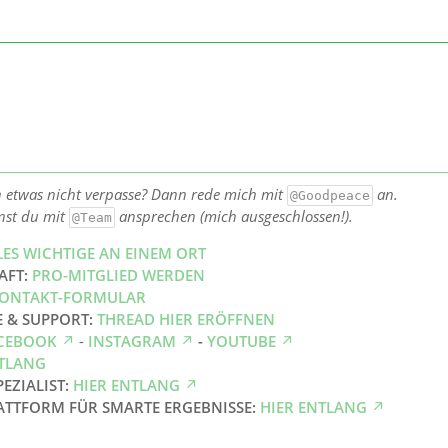
h etwas nicht verpasse? Dann rede mich mit
an.
@Goodpeace
nst du mit
ansprechen (mich ausgeschlossen!).
@Team
LES WICHTIGE AN EINEM ORT
AFT:
PRO-MITGLIED WERDEN
ONTAKT-FORMULAR
E & SUPPORT:
THREAD HIER ERÖFFNEN
CEBOOK
-
INSTAGRAM
-
YOUTUBE
NTLANG
PEZIALIST:
HIER ENTLANG
ATTFORM FÜR SMARTE ERGEBNISSE:
HIER ENTLANG