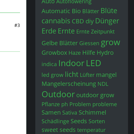
Auto
Autoflowering
Blüte
Automatic
Bio
Blätter
cannabis
Dünger
CBD
diy
#3
Erde
Ernte
Ernte Zeitpunkt
grow
Gelbe Blätter
Giessen
Growbox
Hilfe
Hydro
Haze
Indoor
LED
indica
licht
mangel
led grow
Lüfter
Mangelerscheinung
NDL
Outdoor
outdoor grow
Pflanze
ph
Problem
probleme
Samen
Schimmel
Sativa
Seeds
Schädlinge
Sorten
sweet seeds
temperatur