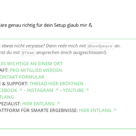
re genau richtig für dein Setup glaub mir 💪
h etwas nicht verpasse? Dann rede mich mit
an.
@Goodpeace
nst du mit
ansprechen (mich ausgeschlossen!).
@Team
LES WICHTIGE AN EINEM ORT
AFT:
PRO-MITGLIED WERDEN
ONTAKT-FORMULAR
E & SUPPORT:
THREAD HIER ERÖFFNEN
CEBOOK
-
INSTAGRAM
-
YOUTUBE
NTLANG
PEZIALIST:
HIER ENTLANG
ATTFORM FÜR SMARTE ERGEBNISSE:
HIER ENTLANG