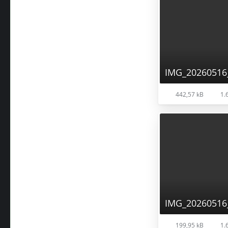
IMG_20260516
442,57 kB
1.6
IMG_20260516
199,95 kB
1.6