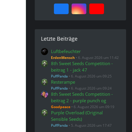
Letzte Beiträge
Luftbefeuchter
ErdenMensch
6. August 2026 um 11:42
8th Sweet Seeds Competition -
beitrag 1 - jack 47
PuffPanda
6. August 2026 um 09:25
Resterampe
PuffPanda
6. August 2026 um 09:24
8th Sweet Seeds Competition -
beitrag 2 - purple punch og
Goodpeace
6. August 2026 um 09:19
Purple Overload (Original
Sensible Seeds)
PuffPanda
5. August 2026 um 17:47