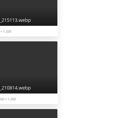
_215113.webp
× 1.200
_210814.webp
00 × 1.200