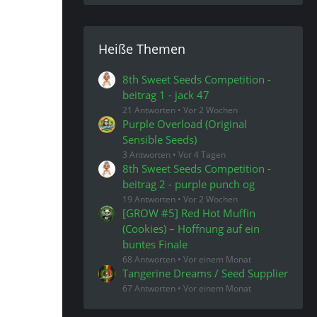
Heiße Themen
8th Sweet Seeds Competition -
beitrag 1 - jack 47
21 Antworten
Vor 2 Wochen
Purple Overload (Original
Sensible Seeds)
3 Antworten
Vor 4 Tagen
8th Sweet Seeds Competition -
beitrag 2 - purple punch og
19 Antworten
Vor 2 Wochen
[GROW #5] Red Hot Muffin
(Cookies) – Hoffnung auf ein
buntes Finale
68 Antworten
Vor einem Monat
Tangerine Dreams / Seed Supplier
67 Antworten
Vor einem Monat