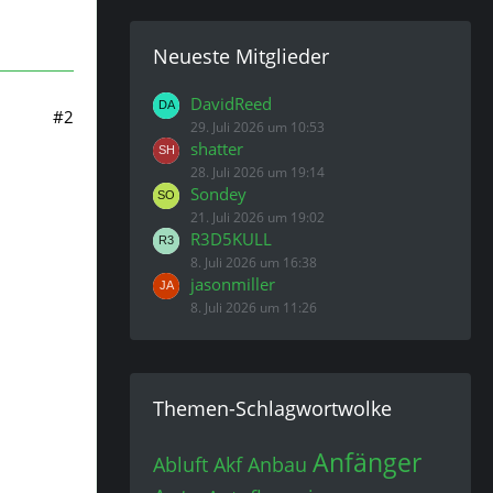
Neueste Mitglieder
DavidReed
#2
29. Juli 2026 um 10:53
shatter
28. Juli 2026 um 19:14
Sondey
21. Juli 2026 um 19:02
R3D5KULL
8. Juli 2026 um 16:38
jasonmiller
8. Juli 2026 um 11:26
Themen-Schlagwortwolke
Anfänger
Abluft
Akf
Anbau