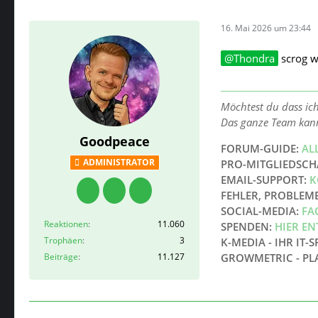
16. Mai 2026 um 23:44
Thondra
scrog wä
Möchtest du dass ic
Das ganze Team kan
Goodpeace
FORUM-GUIDE:
AL
ADMINISTRATOR
PRO-MITGLIEDSCH
EMAIL-SUPPORT:
K
FEHLER, PROBLEM
SOCIAL-MEDIA:
FA
Reaktionen
11.060
SPENDEN:
HIER E
Trophäen
3
K-MEDIA - IHR IT-S
Beiträge
11.127
GROWMETRIC - PL